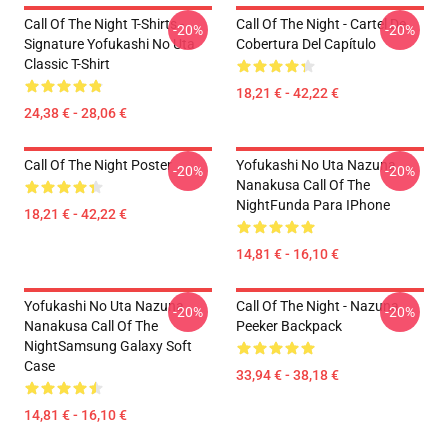
Call Of The Night T-Shirts -
Call Of The Night - Cartel De
-20%
-20%
Signature Yofukashi No Uta
Cobertura Del Capítulo
Classic T-Shirt
18,21 € - 42,22 €
24,38 € - 28,06 €
Call Of The Night Poster
Yofukashi No Uta Nazuna
-20%
-20%
Nanakusa Call Of The
NightFunda Para IPhone
18,21 € - 42,22 €
14,81 € - 16,10 €
Yofukashi No Uta Nazuna
Call Of The Night - Nazuna
-20%
-20%
Nanakusa Call Of The
Peeker Backpack
NightSamsung Galaxy Soft
Case
33,94 € - 38,18 €
14,81 € - 16,10 €