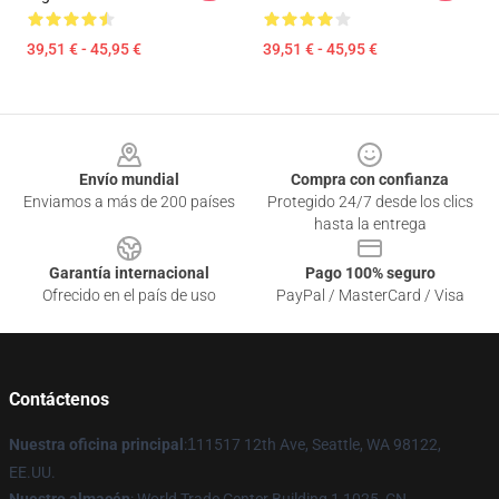
39,51 € - 45,95 €
39,51 € - 45,95 €
Footer
Envío mundial
Compra con confianza
Enviamos a más de 200 países
Protegido 24/7 desde los clics
hasta la entrega
Garantía internacional
Pago 100% seguro
Ofrecido en el país de uso
PayPal / MasterCard / Visa
Contáctenos
Nuestra oficina principal
:
1
11517 12th Ave, Seattle, WA 98122,
EE.UU.