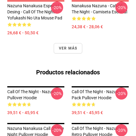
Nazuna Nanakusa Especial
Nanakusa Nazuna - Call Of
-20%
-20%
Desing - Call Of The Night -
The Night - Camiseta Esencial
Yofukashi No Uta Mouse Pad
24,38 € - 28,06 €
26,68 € - 50,50 €
VER MÁS
Productos relacionados
Call Of The Night - Nazuna
Call Of The Night - Nazuna
-20%
-20%
Pullover Hoodie
Pack Pullover Hoodie
39,51 € - 45,95 €
39,51 € - 45,95 €
Nazuna Nanakusa Call Of The
Call Of The Night - Nazuna
-20%
-20%
Night Pullover Hoodie
Retro Pullover Hoodie