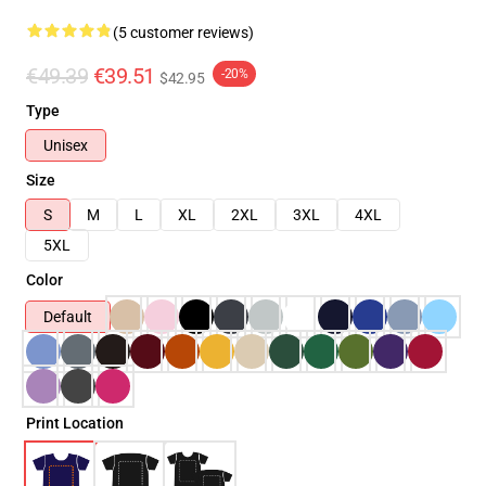
(5 customer reviews)
€49.39
€39.51
-20%
$42.95
Type
Unisex
Size
S
M
L
XL
2XL
3XL
4XL
5XL
Color
Default
Print Location