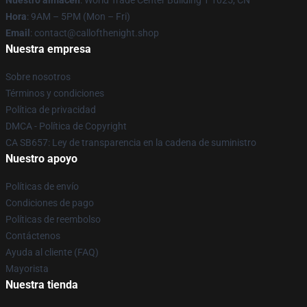
Nuestro almacén
: World Trade Center Building 1 1025, CN
Hora
: 9AM – 5PM (Mon – Fri)
Email
: contact@callofthenight.shop
Nuestra empresa
Sobre nosotros
Términos y condiciones
Política de privacidad
DMCA - Política de Copyright
CA SB657: Ley de transparencia en la cadena de suministro
Nuestro apoyo
Políticas de envío
Condiciones de pago
Políticas de reembolso
Contáctenos
Ayuda al cliente (FAQ)
Mayorista
Nuestra tienda