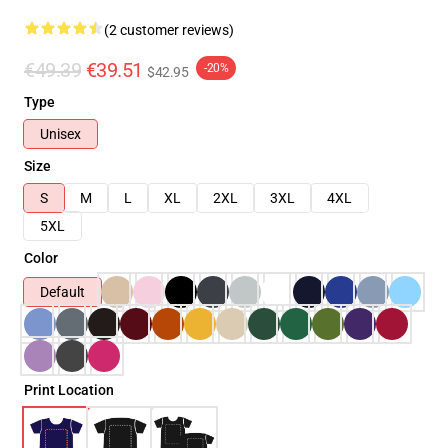
(2 customer reviews)
€49.39
€39.51
-20%
$42.95
Type
Unisex
Size
S
M
L
XL
2XL
3XL
4XL
5XL
Color
Default
Print Location