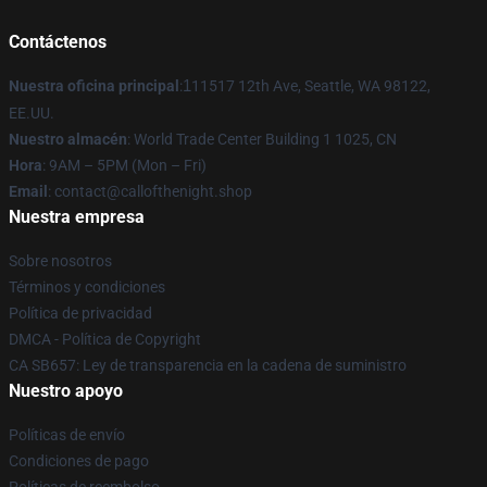
Contáctenos
Nuestra oficina principal
:
1
11517 12th Ave, Seattle, WA 98122,
EE.UU.
Nuestro almacén
: World Trade Center Building 1 1025, CN
Hora
: 9AM – 5PM (Mon – Fri)
Email
: contact@callofthenight.shop
Nuestra empresa
Sobre nosotros
Términos y condiciones
Política de privacidad
DMCA - Política de Copyright
CA SB657: Ley de transparencia en la cadena de suministro
Nuestro apoyo
Políticas de envío
Condiciones de pago