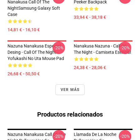
Nanakusa Call Of The
Peeker Backpack
NightSamsung Galaxy Soft
Case
33,94 € - 38,18 €
14,81 € - 16,10 €
Nazuna Nanakusa Especial
Nanakusa Nazuna - Call Of
-20%
-20%
Desing - Call Of The Night -
The Night - Camiseta Esencial
Yofukashi No Uta Mouse Pad
24,38 € - 28,06 €
26,68 € - 50,50 €
VER MÁS
Productos relacionados
Nazuna Nanakusa Call Of The
Llamada De La Noche
-20%
-20%