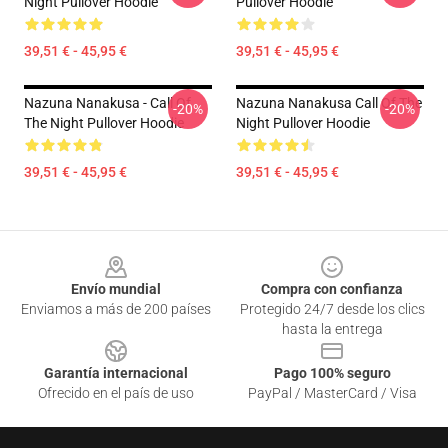
Night Pullover Hoodie
Pullover Hoodie
39,51 € - 45,95 €
39,51 € - 45,95 €
Nazuna Nanakusa - Call Of
Nazuna Nanakusa Call Of The
-20%
-20%
The Night Pullover Hoodie
Night Pullover Hoodie
39,51 € - 45,95 €
39,51 € - 45,95 €
Footer
Envío mundial
Compra con confianza
Enviamos a más de 200 países
Protegido 24/7 desde los clics
hasta la entrega
Garantía internacional
Pago 100% seguro
Ofrecido en el país de uso
PayPal / MasterCard / Visa