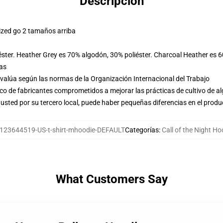
Descripción
ized go 2 tamaños arriba
éster. Heather Grey es 70% algodón, 30% poliéster. Charcoal Heather es 
las
evalúa según las normas de la Organización Internacional del Trabajo
o de fabricantes comprometidos a mejorar las prácticas de cultivo de al
usted por su tercero local, puede haber pequeñas diferencias en el produ
123644519-US-t-shirt-mhoodie-DEFAULT
Categorías
:
Call of the Night Ho
What Customers Say