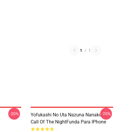
1
/
1
-20%
-20%
Yofukashi No Uta Nazuna Nanakusa
Call Of The NightFunda Para IPhone