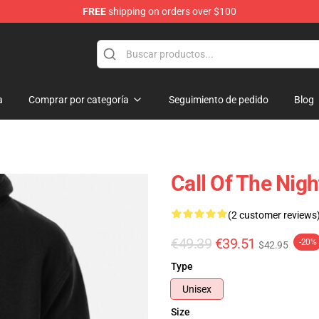
FREE
shipping on orders over $100
chandise Shop
a
Comprar por categoría
Seguimiento de pedido
Blog
Call Of The Nig
(2 customer reviews
€49.39
€39.51
-20%
$42.95
Type
Unisex
Size