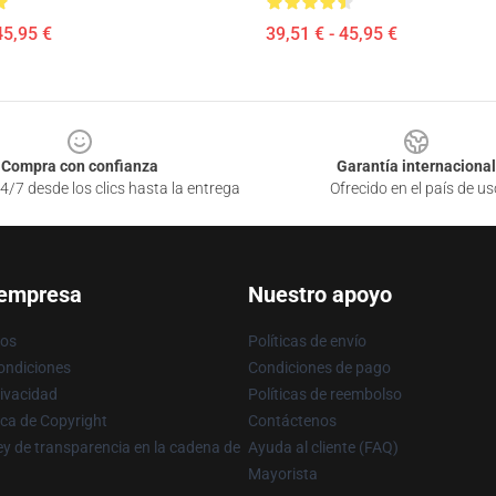
45,95 €
39,51 € - 45,95 €
Compra con confianza
Garantía internacional
4/7 desde los clics hasta la entrega
Ofrecido en el país de us
 empresa
Nuestro apoyo
ros
Políticas de envío
ondiciones
Condiciones de pago
rivacidad
Políticas de reembolso
ica de Copyright
Contáctenos
y de transparencia en la cadena de
Ayuda al cliente (FAQ)
Mayorista