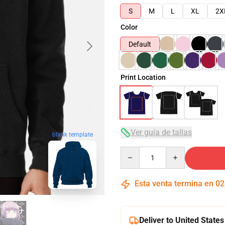
S
M
L
XL
2X
Color
Default
Print Location
Ver guía de tallas
blank template
Quantity
Esta venta termina en
02
Deliver to United States