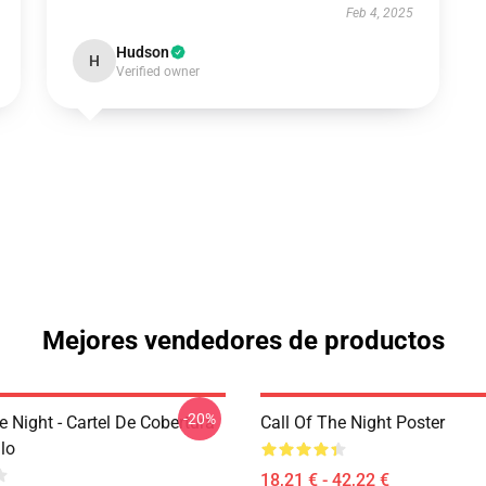
Feb 4, 2025
Hudson
H
Verified owner
Mejores vendedores de productos
-20%
e Night - Cartel De Cobertura
Call Of The Night Poster
lo
18,21 € - 42,22 €