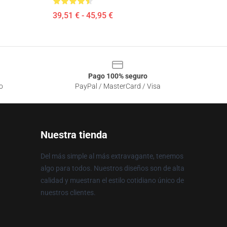
39,51 € - 45,95 €
Pago 100% seguro
o
PayPal / MasterCard / Visa
Nuestra tienda
Del más simple al más extravagante, tenemos
algo para todos. Nuestros diseños son de alta
calidad y muestran el estilo cotidiano único de
nuestros clientes.