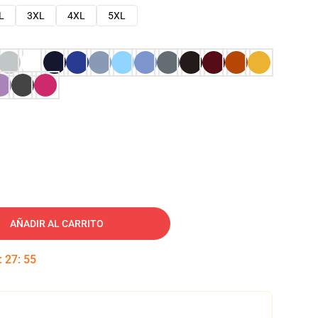
L
3XL
4XL
5XL
AÑADIR AL CARRITO
:
27
:
54