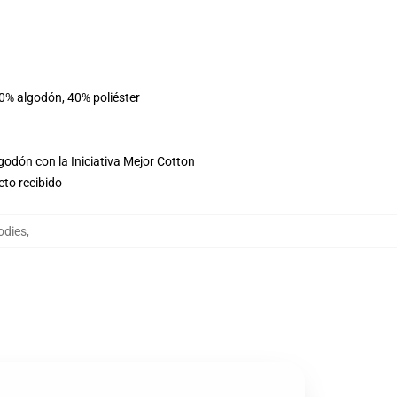
60% algodón, 40% poliéster
godón con la Iniciativa Mejor Cotton
cto recibido
odies
,