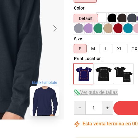
Color
Default
Size
S
M
L
XL
2X
Print Location
blank template
Ver guía de tallas
Quantity
Esta venta termina en
00