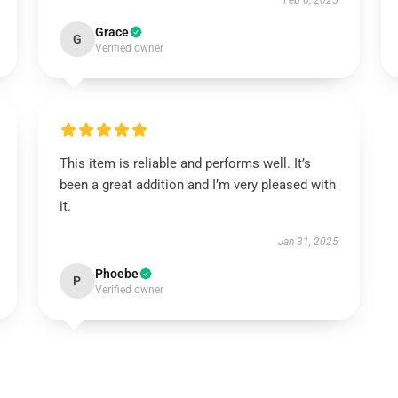
Feb 6, 2025
Grace
G
Verified owner
This item is reliable and performs well. It’s
been a great addition and I’m very pleased with
it.
Jan 31, 2025
Phoebe
P
Verified owner