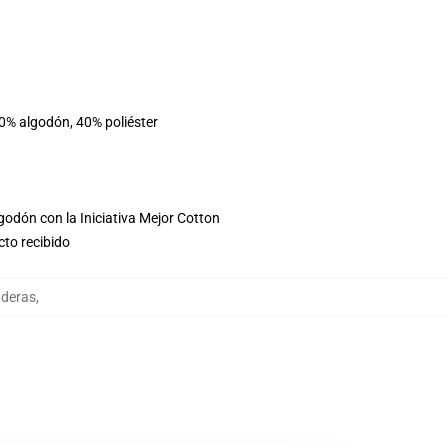
60% algodón, 40% poliéster
godón con la Iniciativa Mejor Cotton
cto recibido
aderas
,