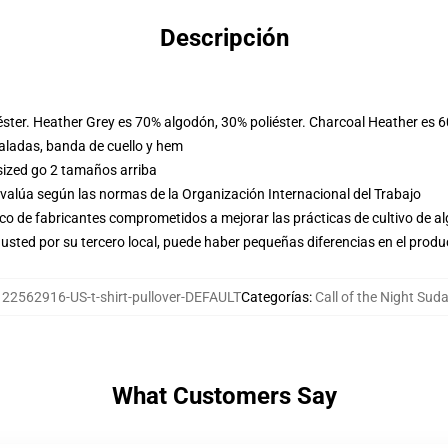
Descripción
éster. Heather Grey es 70% algodón, 30% poliéster. Charcoal Heather es 
ladas, banda de cuello y hem
sized go 2 tamaños arriba
evalúa según las normas de la Organización Internacional del Trabajo
o de fabricantes comprometidos a mejorar las prácticas de cultivo de al
usted por su tercero local, puede haber pequeñas diferencias en el produ
122562916-US-t-shirt-pullover-DEFAULT
Categorías
:
Call of the Night Sud
What Customers Say