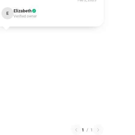
Feb 2, 2025
Elizabeth
E
Verified owner
1
/
1