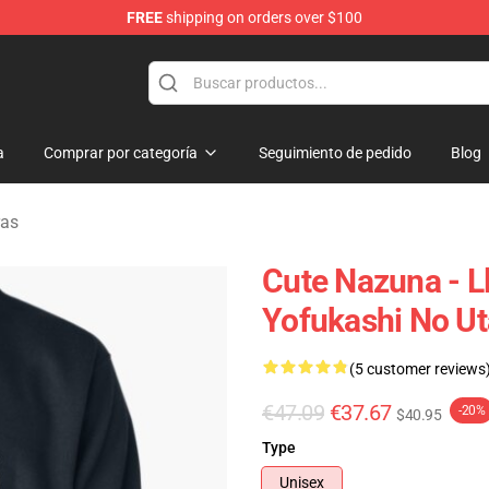
FREE
shipping on orders over $100
chandise Shop
a
Comprar por categoría
Seguimiento de pedido
Blog
ras
Cute Nazuna - 
Yofukashi No Ut
(5 customer reviews
€47.09
€37.67
-20%
$40.95
Type
Unisex