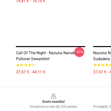
14,81 € - 16,10 €
-20%
Call Of The Night - Nazuna Nanakusa
Nazuna Na
Pullover Sweatshirt
Sudadera 
37,67 € - 44,11 €
37,67 € - 
Footer
Envío mundial
Enviamos a más de 200 países
Protegido 2