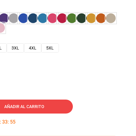
L
3XL
4XL
5XL
AÑADIR AL CARRITO
:
33
:
54