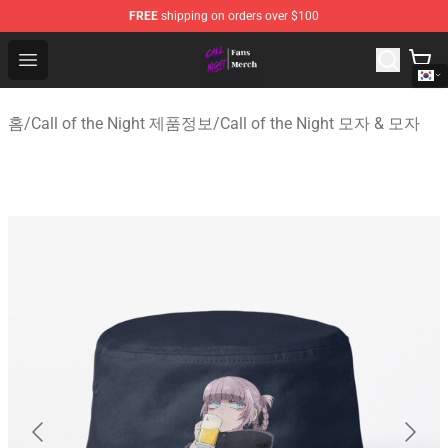
FREE
shipping on orders over $100
Call of the Night Store - Official Call of the Night Merch
Open menu
홈
/
Call of the Night 제품정보
/
Call of the Night 모자 & 모자