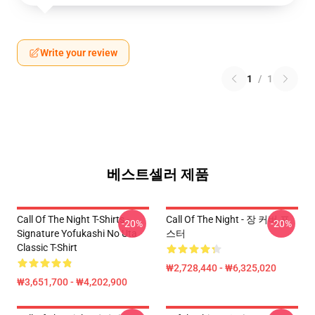
Write your review
1
/
1
베스트셀러 제품
Call Of The Night T-Shirts -
Call Of The Night - 장 커버 포
-20%
-20%
Signature Yofukashi No Uta
스터
Classic T-Shirt
₩2,728,440 - ₩6,325,020
₩3,651,700 - ₩4,202,900