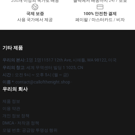
200개 이상의 국가로 배송
클릭에서 배송까지 24/7 보호
국제 보증
100% 안전한 결제
사용 국가에서 제공
페이팔 / 마스터카드 / 비자
기타 제품
우리의 본사
::
1명 1명
11517 12th Ave, 시애틀, WA 98122, 미국
우리의 창고
: 세계 무역센터 빌딩 1 1025, CN
시간 :
: 오전 9시 ~ 오후 5시 (월 ~ 금)
이름 *
: contact@callofthenight.shop ·
우리의 회사
제품 정보
이용 약관
개인 정보 정책
DMCA - 저작권 정책
모델 번호: 공급망 투명성 행위