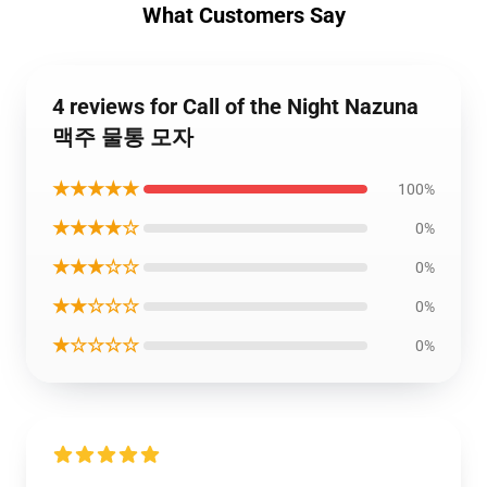
What Customers Say
4 reviews for Call of the Night Nazuna
맥주 물통 모자
★★★★★
100%
★★★★☆
0%
★★★☆☆
0%
★★☆☆☆
0%
★☆☆☆☆
0%