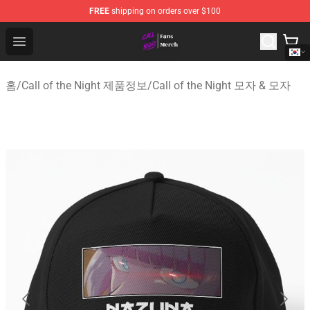
FREE
shipping on orders over $100
Call of the Night Store - Official Call of the Night Merch
Open menu
홈
/
Call of the Night 제품정보
/
Call of the Night 모자 & 모자