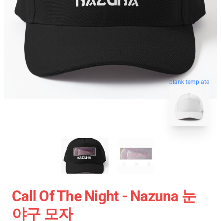
blank template
Call Of The Night - Nazuna 눈
야구 모자