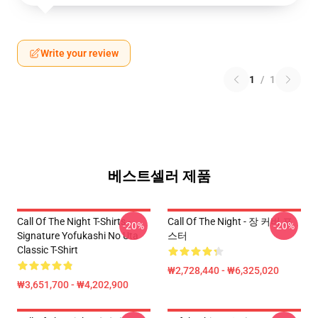
Write your review
1
/
1
베스트셀러 제품
Call Of The Night T-Shirts -
Call Of The Night - 장 커버 포
-20%
-20%
Signature Yofukashi No Uta
스터
Classic T-Shirt
₩2,728,440 - ₩6,325,020
₩3,651,700 - ₩4,202,900