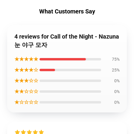
What Customers Say
4 reviews for Call of the Night - Nazuna
눈 야구 모자
★★★★★
75%
★★★★☆
25%
★★★☆☆
0%
★★☆☆☆
0%
★☆☆☆☆
0%