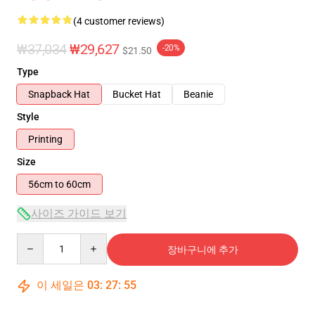
(4 customer reviews)
₩37,034
₩29,627
-20%
$21.50
Type
Snapback Hat
Bucket Hat
Beanie
Style
Printing
Size
56cm to 60cm
사이즈 가이드 보기
Quantity
장바구니에 추가
이 세일은
03
:
27
:
54