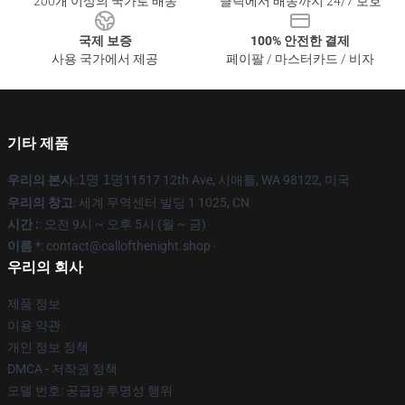
200개 이상의 국가로 배송
클릭에서 배송까지 24/7 보호
국제 보증
100% 안전한 결제
사용 국가에서 제공
페이팔 / 마스터카드 / 비자
기타 제품
우리의 본사
::
1명 1명
11517 12th Ave, 시애틀, WA 98122, 미국
우리의 창고
: 세계 무역센터 빌딩 1 1025, CN
시간 :
: 오전 9시 ~ 오후 5시 (월 ~ 금)
이름 *
: contact@callofthenight.shop ·
우리의 회사
제품 정보
이용 약관
개인 정보 정책
DMCA - 저작권 정책
모델 번호: 공급망 투명성 행위