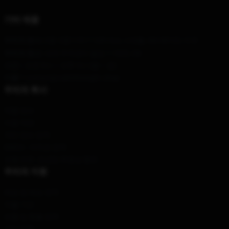
기타 제품
우리의 본사
::
1명 1명
11517 12th Ave, 시애틀, WA 98122, 미국
우리의 창고
: 세계 무역센터 빌딩 1 1025, CN
시간 :
: 오전 9시 ~ 오후 5시 (월 ~ 금)
이름 *
: contact@callofthenight.shop ·
우리의 회사
제품 정보
이용 약관
개인 정보 정책
DMCA - 저작권 정책
모델 번호: 공급망 투명성 행위
우리의 지원
배송 및 배송 정책
지불 기간
반품 및 환불 정책