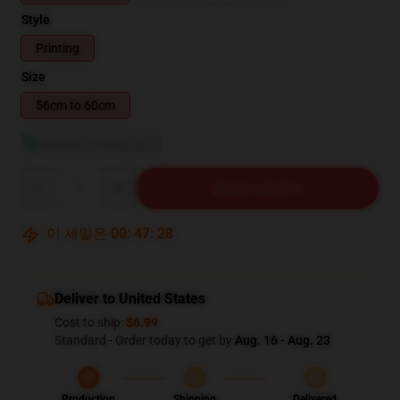
Style
Printing
Size
56cm to 60cm
사이즈 가이드 보기
Quantity
장바구니에 추가
이 세일은
00
:
47
:
27
Deliver to United States
Cost to ship:
$6.99
Standard - Order today to get by
Aug. 16 - Aug. 23
Production
Shipping
Delivered