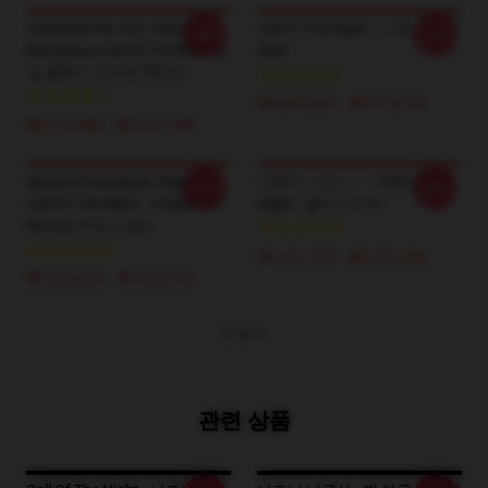
Yofukashi No 우타 Nazuna
Call Of The Night - 나즈나워커
-20%
-20%
Nanakusa Call Of The Night삼
백팩
성 갤럭시 소프트 케이스
₩5,084,820 - ₩5,718,700
₩2,218,580 - ₩2,411,500
Nazuna Nanakusa 특별 할인 -
난쿠사 나즈나 - - - Call Of The
-20%
-20%
Call Of The Night - Yofukashi
Night - 필수 티셔츠
No Uta 마우스 패드
₩3,651,700 - ₩4,202,900
₩3,996,200 - ₩7,565,220
더 보기
관련 상품