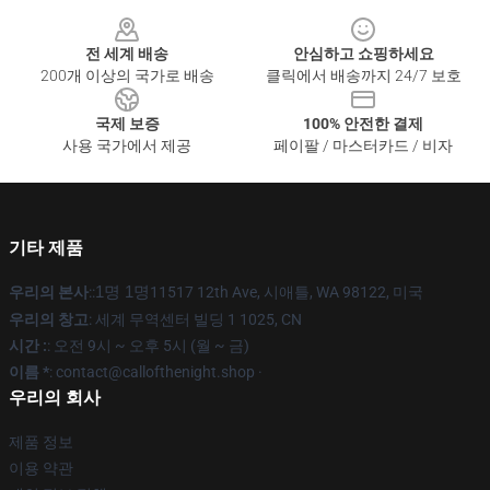
Footer
전 세계 배송
안심하고 쇼핑하세요
200개 이상의 국가로 배송
클릭에서 배송까지 24/7 보호
국제 보증
100% 안전한 결제
사용 국가에서 제공
페이팔 / 마스터카드 / 비자
기타 제품
우리의 본사
::
1명 1명
11517 12th Ave, 시애틀, WA 98122, 미국
우리의 창고
: 세계 무역센터 빌딩 1 1025, CN
시간 :
: 오전 9시 ~ 오후 5시 (월 ~ 금)
이름 *
: contact@callofthenight.shop ·
우리의 회사
제품 정보
이용 약관