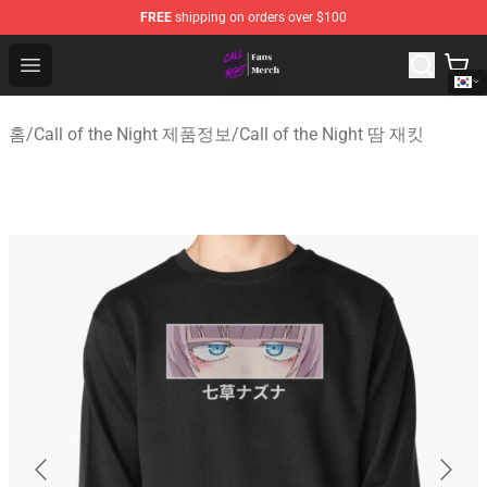
FREE
shipping on orders over $100
Call of the Night Store - Official Call of the Night Merch
Open menu
홈
/
Call of the Night 제품정보
/
Call of the Night 땀 재킷