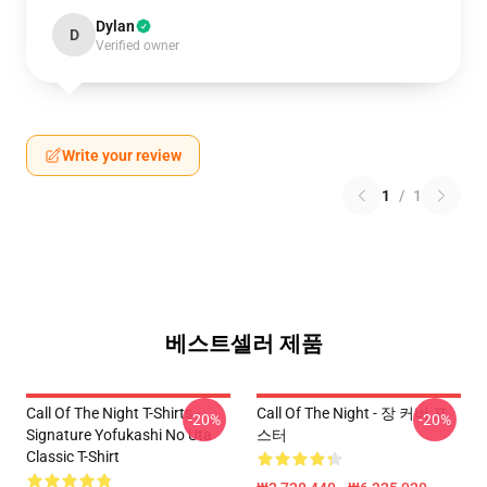
Dylan
D
Verified owner
Write your review
1
/
1
베스트셀러 제품
Call Of The Night T-Shirts -
Call Of The Night - 장 커버 포
-20%
-20%
Signature Yofukashi No Uta
스터
Classic T-Shirt