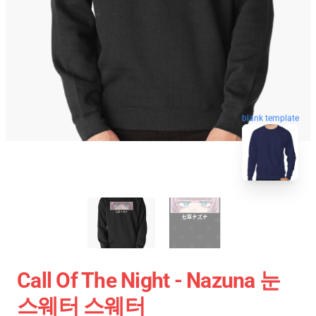
blank template
Call Of The Night - Nazuna 눈
스웨터 스웨터