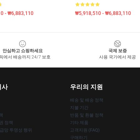
0 - ₩6,883,110
₩5,918,510 - ₩6,883,110
안심하고 쇼핑하세요
국제 보증
릭에서 배송까지 24/7 보호
사용 국가에서 제공
회사
우리의 지원
배송 및 배송 정책
지불 기간
책
반품 및 환불 정책
작권 정책
기타 제품
공급망 투명성 행위
고객지원 (FAQ)
구매하기