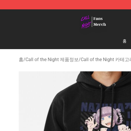
Call of the Night Store - Official Call of the Night Mer
홈
홈
/
Call of the Night 제품정보
/
Call of the Night 카테