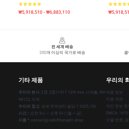
₩5,918,510 - ₩6,883,110
₩5,918,51
Footer
전 세계 배송
200개 이상의 국가로 배송
클
기타 제품
우리의 
우리의 본사
::
1명 1명
11517 12th Ave, 시애틀, WA
제품 정보
이용 약관
98122, 미국
개인 정보 정
우리의 창고
: 세계 무역센터 빌딩 1 1025, CN
DMCA - 저
시간 :
: 오전 9시 ~ 오후 5시 (월 ~ 금)
모델 번호: 
이름 *
: contact@callofthenight.shop ·