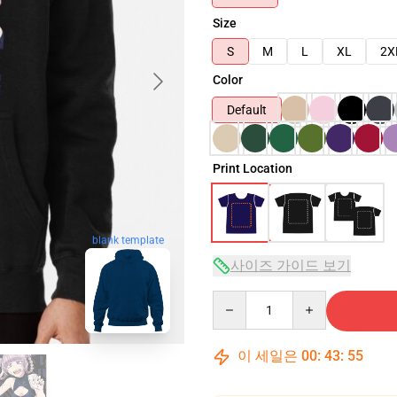
Size
S
M
L
XL
2X
Color
Default
Print Location
blank template
사이즈 가이드 보기
Quantity
이 세일은
00
:
43
:
54