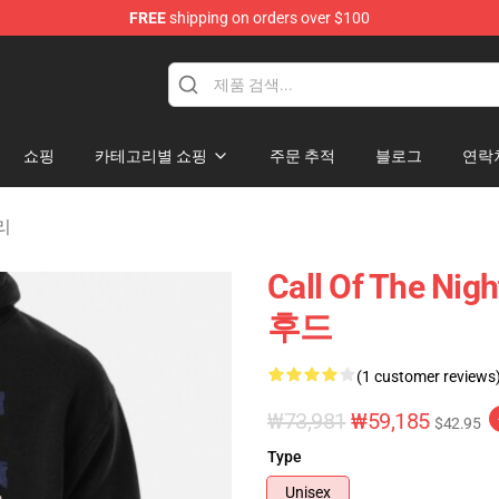
FREE
shipping on orders over $100
chandise Shop
쇼핑
카테고리별 쇼핑
주문 추적
블로그
연락
고리
Call Of The Ni
후드
(1 customer reviews
₩73,981
₩59,185
$42.95
Type
Unisex