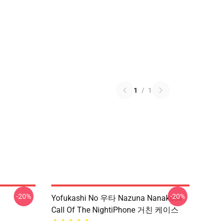
1
/
1
-20%
-20%
Yofukashi No 우타 Nazuna Nanakusa
Call Of The NightiPhone 거친 케이스