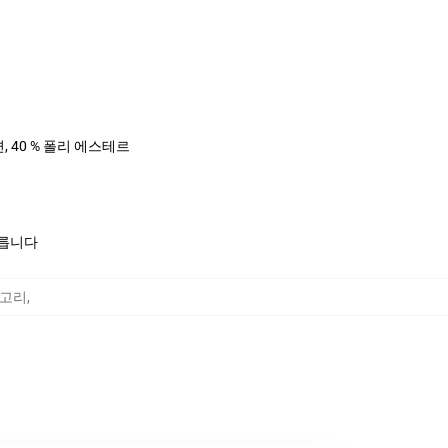
면, 40 % 폴리 에스테르
모릅니다
카테고리
,