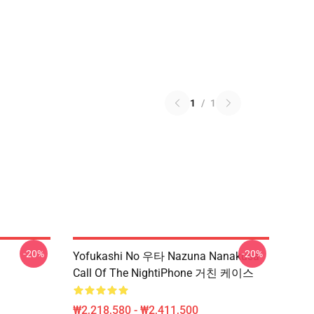
1
/
1
-20%
-20%
Yofukashi No 우타 Nazuna Nanakusa
Call Of The NightiPhone 거친 케이스
₩2,218,580 - ₩2,411,500