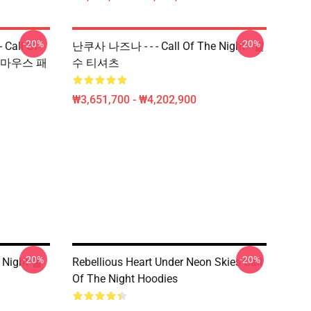
-20%
-20%
Call Of
난쿠사 나즈나 - - - Call Of The Night - 필
Uta 마우스 패
수 티셔츠
₩3,651,700 - ₩4,202,900
-20%
-20%
 Night 풀
Rebellious Heart Under Neon Skies Call
Of The Night Hoodies