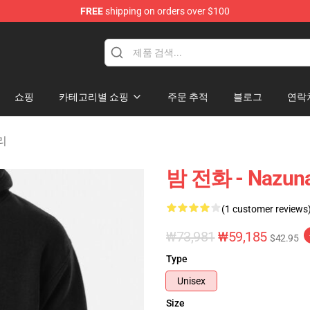
FREE
shipping on orders over $100
chandise Shop
쇼핑
카테고리별 쇼핑
주문 추적
블로그
연락
고리
밤 전화 - Nazun
(1 customer reviews
₩73,981
₩59,185
$42.95
Type
Unisex
Size