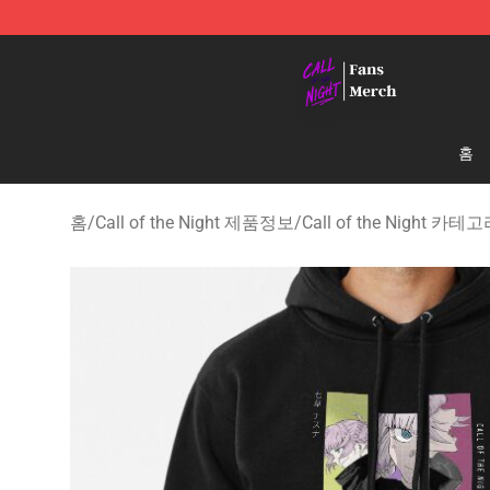
Call of the Night Store - Official Call of the Night Mer
홈
홈
/
Call of the Night 제품정보
/
Call of the Night 카테