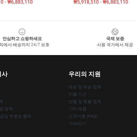
0 - ₩6,883,110
₩5,918,510 - ₩6,883,110
안심하고 쇼핑하세요
국제 보증
릭에서 배송까지 24/7 보호
사용 국가에서 제공
회사
우리의 지원
배송 및 배송 정책
지불 기간
책
반품 및 환불 정책
작권 정책
기타 제품
공급망 투명성 행위
고객지원 (FAQ)
구매하기