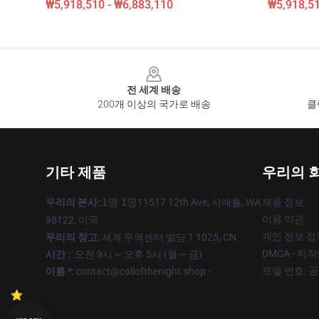
₩5,918,510 - ₩6,883,110
₩5,918,51
Footer
전 세계 배송
200개 이상의 국가로 배송
클
기타 제품
우리의 
우리의 본사
::
1명 1명
11517 12th Ave, 시애틀, WA
제품 정보
이용 약관
98122, 미국
개인 정보 정
우리의 창고
: 세계 무역센터 빌딩 1 1025, CN
DMCA - 저
시간 :
: 오전 9시 ~ 오후 5시 (월 ~ 금)
모델 번호: 
이름 *
: contact@callofthenight.shop ·