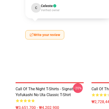
Celeste
C
Verified owner
Write your review
-20%
Call Of The Night T-Shirts - Signature
Call Of 
Yofukashi No Uta Classic T-Shirt
₩2,728,44
₩3,651,700 - ₩4,202,900