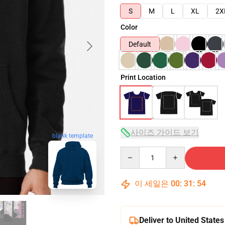
S
M
L
XL
2X
Color
Default
Print Location
사이즈 가이드 보기
blank template
Quantity
이 세일은
00
:
31
:
53
Deliver to United States