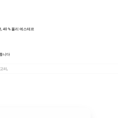
면, 40 % 폴리 에스테르
모릅니다
카테고리
,