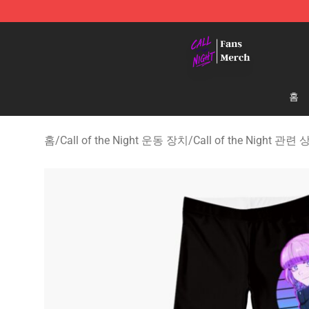
Call of the Night Store - Official Call of the Night Mer
홈
홈
/
Call of the Night 운동 장치
/
Call of the Night 관련