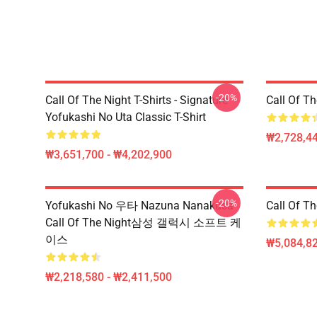
-20%
Call Of The Night T-Shirts - Signature
Call Of 
Yofukashi No Uta Classic T-Shirt
₩2,728,44
₩3,651,700 - ₩4,202,900
-20%
Yofukashi No 우타 Nazuna Nanakusa
Call Of 
Call Of The Night삼성 갤럭시 소프트 케
이스
₩5,084,82
₩2,218,580 - ₩2,411,500