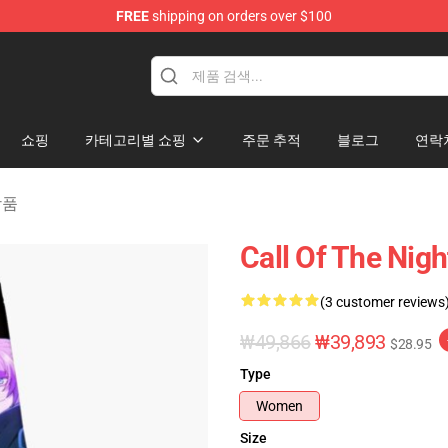
FREE
shipping on orders over $100
chandise Shop
쇼핑
카테고리별 쇼핑
주문 추적
블로그
연락
 상품
Call Of The N
(3 customer reviews
₩49,866
₩39,893
$28.95
Type
Women
Size