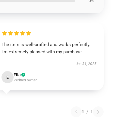
0%
The item is well-crafted and works perfectly.
I'm extremely pleased with my purchase.
Jan 31, 2025
Ella
E
Verified owner
1
/
1