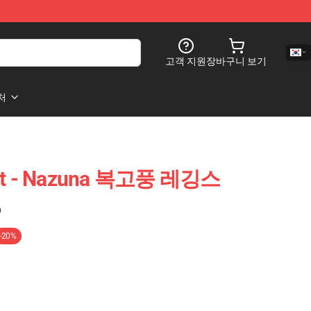
고객 지원
장바구니 보기
처
ight - Nazuna 복고풍 레깅스
)
-20%