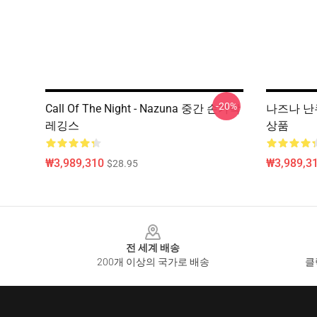
-20%
Call Of The Night - Nazuna 중간 손가락
나즈나 난쿠사
레깅스
상품
₩3,989,310
₩3,989,3
$28.95
Footer
전 세계 배송
200개 이상의 국가로 배송
클