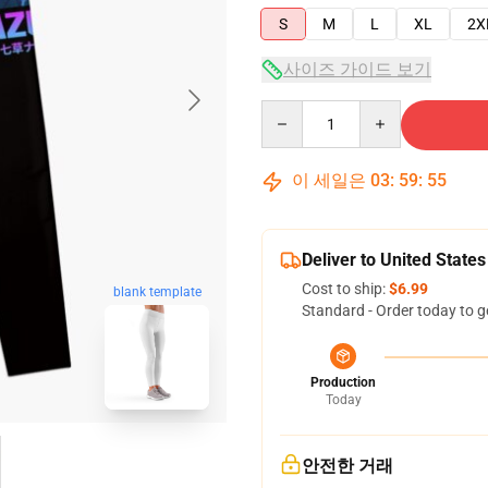
S
M
L
XL
2X
사이즈 가이드 보기
Quantity
이 세일은
03
:
59
:
54
Deliver to United States
Cost to ship:
$6.99
blank template
Standard - Order today to g
Production
Today
안전한 거래