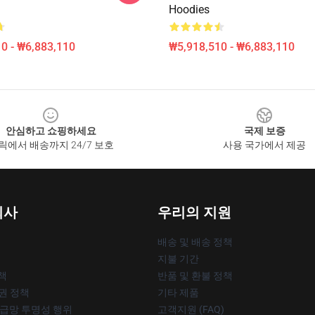
Hoodies
0 - ₩6,883,110
₩5,918,510 - ₩6,883,110
안심하고 쇼핑하세요
국제 보증
릭에서 배송까지 24/7 보호
사용 국가에서 제공
회사
우리의 지원
배송 및 배송 정책
지불 기간
책
반품 및 환불 정책
작권 정책
기타 제품
공급망 투명성 행위
고객지원 (FAQ)