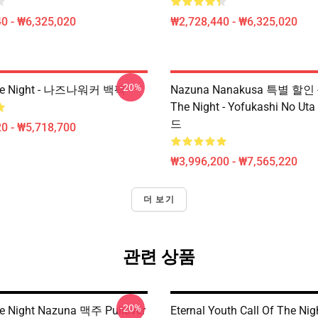
0 - ₩6,325,020
₩2,728,440 - ₩6,325,020
-20%
The Night - 나즈나워커 백팩
Nazuna Nanakusa 특별 할인 - 
The Night - Yofukashi No 
드
0 - ₩5,718,700
₩3,996,200 - ₩7,565,220
더 보기
관련 상품
-20%
he Night Nazuna 맥주 Pullover
Eternal Youth Call Of The Nig