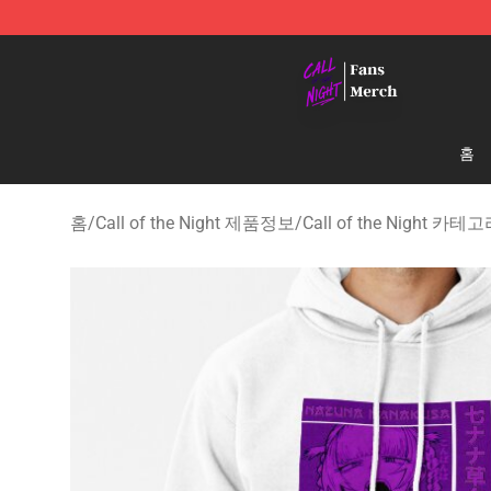
Call of the Night Store - Official Call of the Night Mer
홈
홈
/
Call of the Night 제품정보
/
Call of the Night 카테