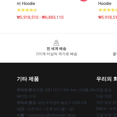
버 Hoodie
Hoodie
₩5,918,510 - ₩6,883,110
₩5,918,51
Footer
전 세계 배송
200개 이상의 국가로 배송
클
기타 제품
우리의 
우리의 본사
::
1명 1명
11517 12th Ave, 시애틀, WA
제품 정보
이용 약관
98122, 미국
개인 정보 정
우리의 창고
: 세계 무역센터 빌딩 1 1025, CN
DMCA - 저
시간 :
: 오전 9시 ~ 오후 5시 (월 ~ 금)
모델 번호: 
이름 *
: contact@callofthenight.shop ·