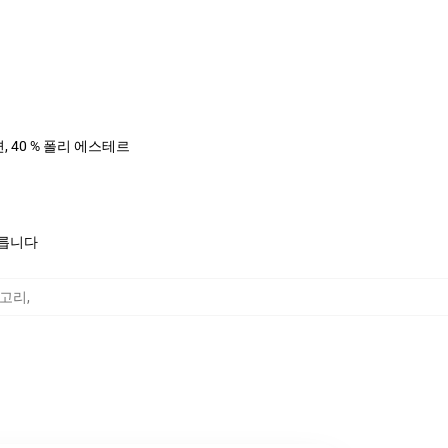
면, 40 % 폴리 에스테르
모릅니다
카테고리
,