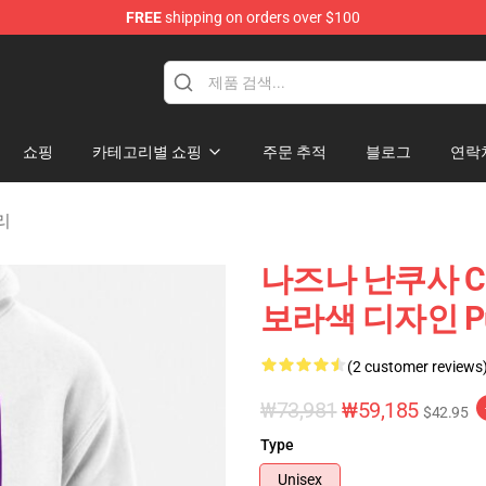
FREE
shipping on orders over $100
chandise Shop
쇼핑
카테고리별 쇼핑
주문 추적
블로그
연락
고리
나즈나 난쿠사 Cal
보라색 디자인 Pull
(2 customer reviews
₩73,981
₩59,185
$42.95
Type
Unisex