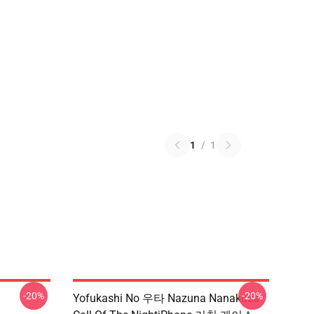
1
/
1
-20%
-20%
Yofukashi No 우타 Nazuna Nanakusa