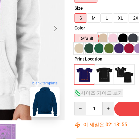
Size
S
M
L
XL
2X
Color
Default
Print Location
blank template
사이즈 가이드 보기
Quantity
이 세일은
02
:
18
:
54