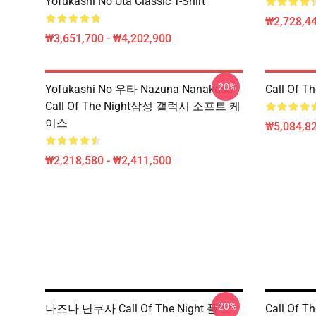
Yofukashi No Uta Classic T-Shirt
₩2,728,44
₩3,651,700 - ₩4,202,900
-20%
Yofukashi No 우타 Nazuna Nanakusa
Call Of 
Call Of The Night삼성 갤럭시 소프트 케
이스
₩5,084,82
₩2,218,580 - ₩2,411,500
-20%
나즈나 난쿠사 Call Of The Night 풀 오
Call Of T