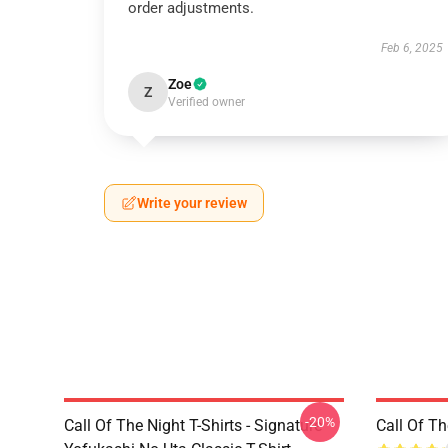
order adjustments.
Feb 6, 2025
Zoe
Z
Verified owner
Write your review
-20%
Call Of The Night T-Shirts - Signature
Call Of 