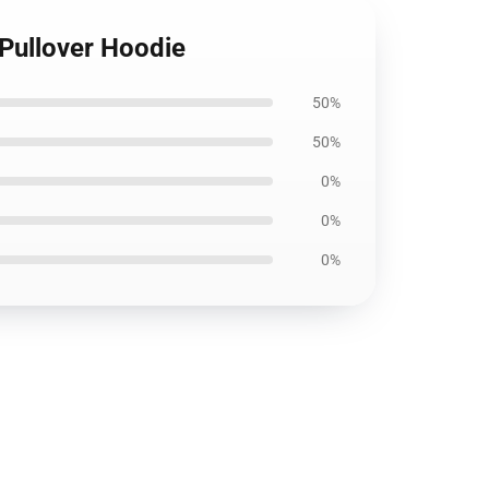
llover Hoodie
50%
50%
0%
0%
0%