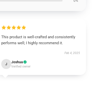
0%
This product is well-crafted and consistently
performs well; I highly recommend it.
Feb 4, 2025
Joshua
J
Verified owner