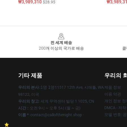
₩3,989,310
₩3,989,3
$28.95
Footer
전 세계 배송
200개 이상의 국가로 배송
클
기타 제품
우리의 
우리의 본사
::
1명 1명
11517 12th Ave, 시애틀, WA
제품 정보
이용 약관
98122, 미국
개인 정보 정
우리의 창고
: 세계 무역센터 빌딩 1 1025, CN
DMCA - 저
시간 :
: 오전 9시 ~ 오후 5시 (월 ~ 금)
모델 번호: 
이름 *
: contact@callofthenight.shop ·