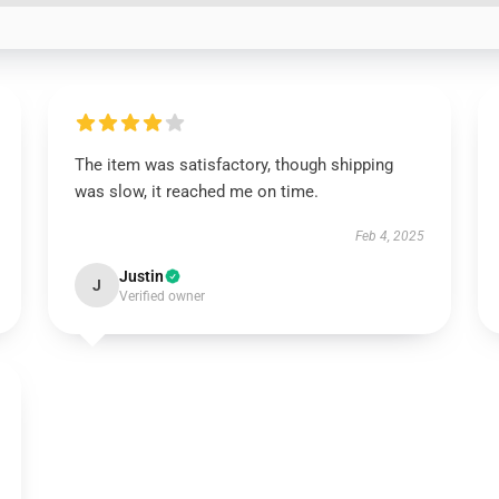
The item was satisfactory, though shipping
was slow, it reached me on time.
Feb 4, 2025
Justin
J
Verified owner