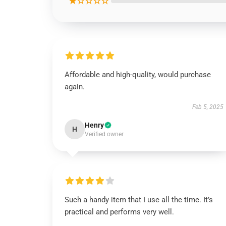
★☆☆☆☆
Affordable and high-quality, would purchase
again.
Feb 5, 2025
Henry
H
Verified owner
Such a handy item that I use all the time. It’s
practical and performs very well.