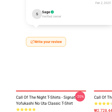
Feb 2, 2025
Sage
S
Verified owner
Write your review
-20%
Call Of The Night T-Shirts - Signature
Call Of 
Yofukashi No Uta Classic T-Shirt
₩2,728,44