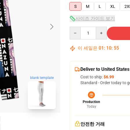
S
M
L
XL
2X
사이즈 가이드 보기
Quantity
이 세일은
01
:
10
:
54
Deliver to United States
Cost to ship:
$6.99
blank template
Standard - Order today to g
Production
Today
안전한 거래