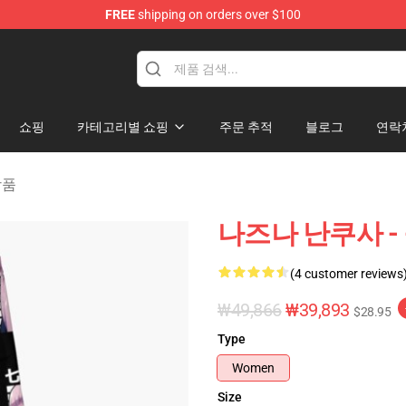
FREE
shipping on orders over $100
chandise Shop
쇼핑
카테고리별 쇼핑
주문 추적
블로그
연락
 상품
나즈나 난쿠사 - - -
(4 customer reviews
₩49,866
₩39,893
$28.95
Type
Women
Size