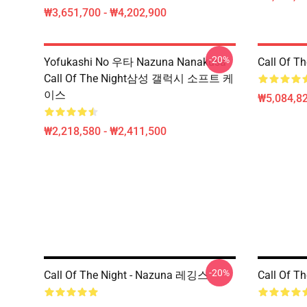
₩3,651,700 - ₩4,202,900
-20%
Yofukashi No 우타 Nazuna Nanakusa
Call Of 
Call Of The Night삼성 갤럭시 소프트 케
이스
₩5,084,82
₩2,218,580 - ₩2,411,500
-20%
Call Of The Night - Nazuna 레깅스
Call Of T