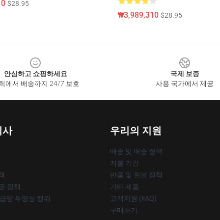
10
$28.95
₩3,989,310
$28.95
안심하고 쇼핑하세요
국제 보증
릭에서 배송까지 24/7 보호
사용 국가에서 제공
회사
우리의 지원
배송 및 배송 정책
지불 기간
책
반품 및 환불 정책
작권 정책
기타 제품
공급망 투명성 행위
고객지원 (FAQ)
구매하기