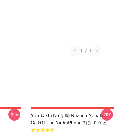
1
/
1
-20%
-20%
Yofukashi No 우타 Nazuna Nanakusa
Call Of The NightiPhone 거친 케이스