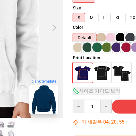
Size
S
M
L
XL
2X
Color
Default
Print Location
blank template
사이즈 가이드 보기
Quantity
이 세일은
04
:
20
:
54