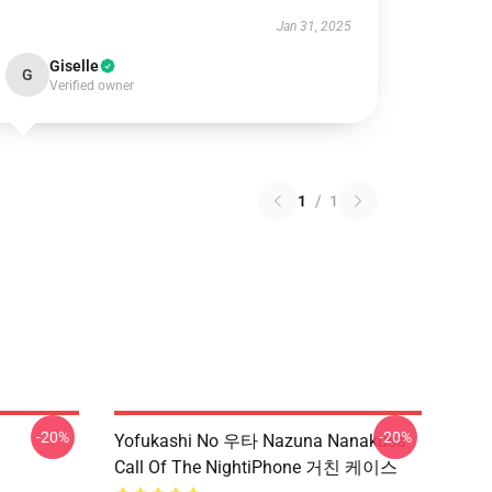
Jan 31, 2025
Giselle
G
Verified owner
1
/
1
-20%
-20%
Yofukashi No 우타 Nazuna Nanakusa
Call Of The NightiPhone 거친 케이스