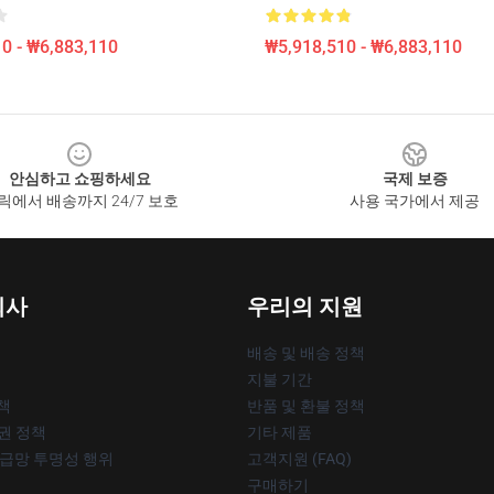
0 - ₩6,883,110
₩5,918,510 - ₩6,883,110
안심하고 쇼핑하세요
국제 보증
릭에서 배송까지 24/7 보호
사용 국가에서 제공
회사
우리의 지원
배송 및 배송 정책
지불 기간
책
반품 및 환불 정책
작권 정책
기타 제품
공급망 투명성 행위
고객지원 (FAQ)
구매하기