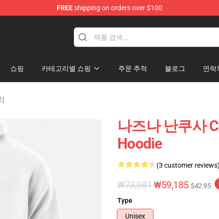
FREE
shipping on orders over $100
chandise Shop
쇼핑
카테고리별 쇼핑
주문 추적
블로그
연락
고리
나즈나 난쿠사 Call
Hoodie
(3 customer reviews
₩73,981
₩59,185
$42.95
Type
Unisex