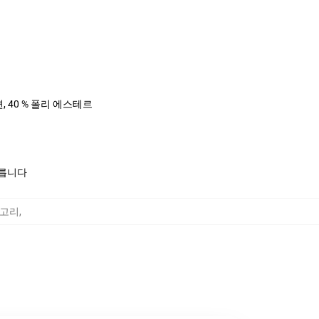
면, 40 % 폴리 에스테르
모릅니다
카테고리
,