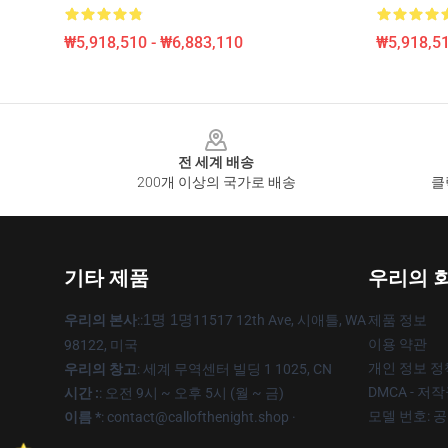
₩5,918,510 - ₩6,883,110
₩5,918,51
Footer
전 세계 배송
200개 이상의 국가로 배송
클
기타 제품
우리의 
우리의 본사
::
1명 1명
11517 12th Ave, 시애틀, WA
제품 정보
이용 약관
98122, 미국
개인 정보 정
우리의 창고
: 세계 무역센터 빌딩 1 1025, CN
DMCA - 저
시간 :
: 오전 9시 ~ 오후 5시 (월 ~ 금)
모델 번호: 
이름 *
: contact@callofthenight.shop ·