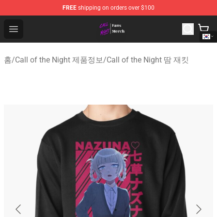
FREE
shipping on orders over $100
Call of the Night Store - Official Call of the Night Merch
Open menu
홈
/
Call of the Night 제품정보
/
Call of the Night 땀 재킷