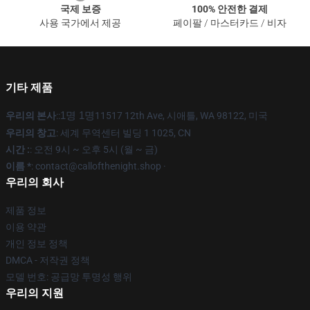
국제 보증
100% 안전한 결제
사용 국가에서 제공
페이팔 / 마스터카드 / 비자
기타 제품
우리의 본사
::
1명 1명
11517 12th Ave, 시애틀, WA 98122, 미국
우리의 창고
: 세계 무역센터 빌딩 1 1025, CN
시간 :
: 오전 9시 ~ 오후 5시 (월 ~ 금)
이름 *
: contact@callofthenight.shop ·
우리의 회사
제품 정보
이용 약관
개인 정보 정책
DMCA - 저작권 정책
모델 번호: 공급망 투명성 행위
우리의 지원