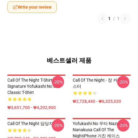
Write your review
1
/
1
베스트셀러 제품
Call Of The Night T-Shirts -
Call Of The Night - 장 커버 포
-20%
-20%
Signature Yofukashi No Uta
스터
Classic T-Shirt
₩2,728,440 - ₩6,325,020
₩3,651,700 - ₩4,202,900
Call Of The Night 담당자 :
Yofukashi No 우타 Nazuna
-20%
-20%
Nanakusa Call Of The
NightiPhone 거친 케이스