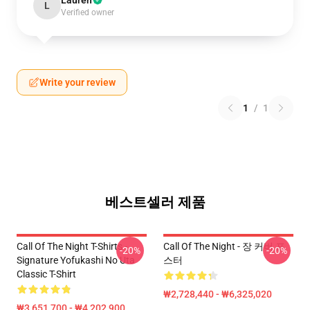
Lauren
L
Verified owner
Write your review
1
/
1
베스트셀러 제품
Call Of The Night T-Shirts -
Call Of The Night - 장 커버 포
-20%
-20%
Signature Yofukashi No Uta
스터
Classic T-Shirt
₩2,728,440 - ₩6,325,020
₩3,651,700 - ₩4,202,900