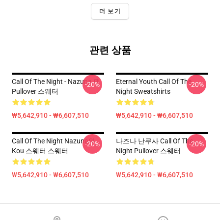
더 보기
관련 상품
Call Of The Night - Nazuna 팩
Eternal Youth Call Of The
-20%
-20%
Pullover 스웨터
Night Sweatshirts
₩5,642,910 - ₩6,607,510
₩5,642,910 - ₩6,607,510
Call Of The Night Nazuna와
나즈나 난쿠사 Call Of The
-20%
-20%
Kou 스웨터 스웨터
Night Pullover 스웨터
₩5,642,910 - ₩6,607,510
₩5,642,910 - ₩6,607,510
Footer