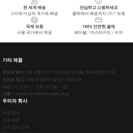
전 세계 배송
안심하고 쇼핑하세요
200개 이상의 국가로 배송
클릭에서 배송까지 24/7 보호
국제 보증
100% 안전한 결제
사용 국가에서 제공
페이팔 / 마스터카드 / 비자
기타 제품
우리의 본사
::
1명 1명
11517 12th Ave, 시애틀, WA 98122, 미국
우리의 창고
: 세계 무역센터 빌딩 1 1025, CN
시간 :
: 오전 9시 ~ 오후 5시 (월 ~ 금)
이름 *
: contact@callofthenight.shop ·
우리의 회사
제품 정보
이용 약관
개인 정보 정책