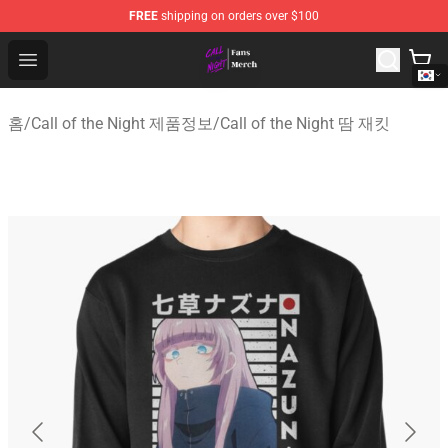
FREE
shipping on orders over $100
Call of the Night Store - Official Call of the Night Merch
Open menu
홈
/
Call of the Night 제품정보
/
Call of the Night 땀 재킷