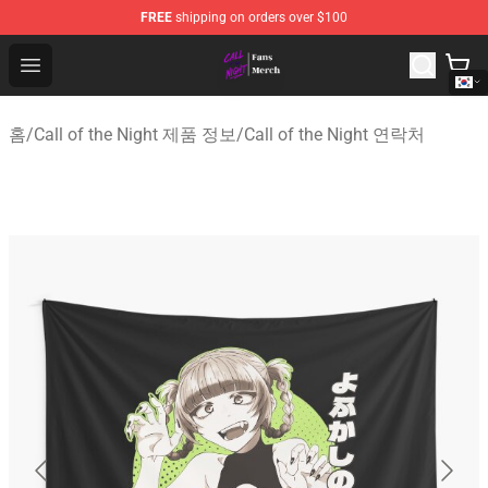
FREE
shipping on orders over $100
Call of the Night Store - Official Call of the Night Merch
Open menu
홈
/
Call of the Night 제품 정보
/
Call of the Night 연락처