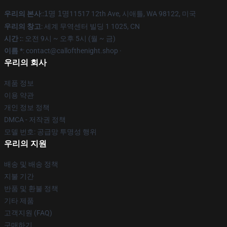
우리의 본사
::
1명 1명
11517 12th Ave, 시애틀, WA 98122, 미국
우리의 창고
: 세계 무역센터 빌딩 1 1025, CN
시간 :
: 오전 9시 ~ 오후 5시 (월 ~ 금)
이름 *
: contact@callofthenight.shop ·
우리의 회사
제품 정보
이용 약관
개인 정보 정책
DMCA - 저작권 정책
모델 번호: 공급망 투명성 행위
우리의 지원
배송 및 배송 정책
지불 기간
반품 및 환불 정책
기타 제품
고객지원 (FAQ)
구매하기