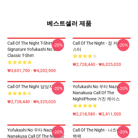
베스트셀러 제품
Call Of The Night T-Shirts -
Call Of The Night - 장 커버 포
-20%
-20%
Signature Yofukashi No Uta
스터
Classic T-Shirt
₩2,728,440 - ₩6,325,020
₩3,651,700 - ₩4,202,900
Call Of The Night 담당자 :
Yofukashi No 우타 Nazuna
-20%
-20%
Nanakusa Call Of The
NightiPhone 거친 케이스
₩2,728,440 - ₩6,325,020
₩2,218,580 - ₩2,411,500
Yofukashi No 우타 Nazuna
Call Of The Night - 나즈나워커
-20%
-20%
Nanakusa Call Of The Night삼
백팩