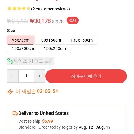
(2 customer reviews)
₩37,723
₩30,178
-20%
$21.90
Size
95x73cm
100x150cm
130x150cm
150x200cm
150x230cm
사이즈 가이드 보기
Quantity
장바구니에 추가
이 세일은
03
:
05
:
54
Deliver to United States
Cost to ship:
$6.99
Standard - Order today to get by
Aug. 12 - Aug. 19