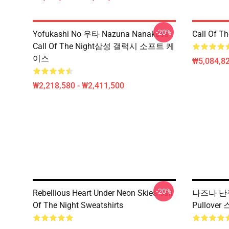
-20%
Yofukashi No 우타 Nazuna Nanakusa
Call Of 
Call Of The Night삼성 갤럭시 소프트 케
이스
₩5,084,82
₩2,218,580 - ₩2,411,500
-20%
Rebellious Heart Under Neon Skies Call
나즈나 난쿠사 
Of The Night Sweatshirts
Pullove