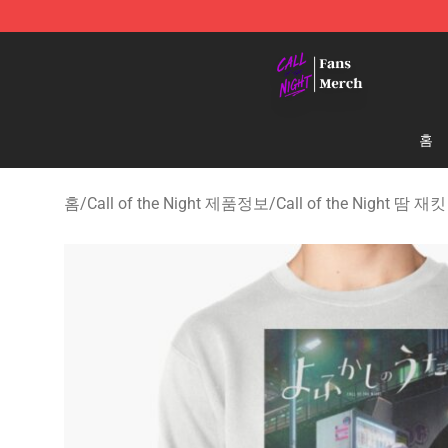
Call of the Night Store - Official Call of the Night Mer
홈
홈
/
Call of the Night 제품정보
/
Call of the Night 땀 재킷