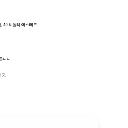
면, 40 % 폴리 에스테르
모릅니다
 재킷
,