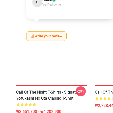
Grace
G
Verified owner
Write your review
-20%
Call Of The Night T-Shirts - Signature
Call Of 
Yofukashi No Uta Classic T-Shirt
₩2,728,44
₩3,651,700 - ₩4,202,900