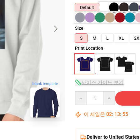
Default
Size
S
M
L
XL
2X
Print Location
사이즈 가이드 보기
blank template
Quantity
이 세일은
02
:
13
:
54
Deliver to United States