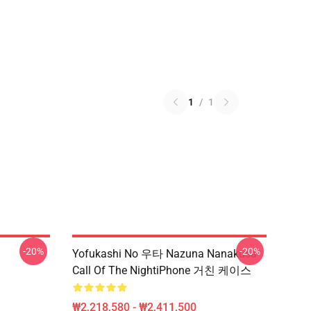
1
/
1
-20%
-20%
Yofukashi No 우타 Nazuna Nanakusa
Call Of The NightiPhone 거친 케이스
₩2,218,580 - ₩2,411,500