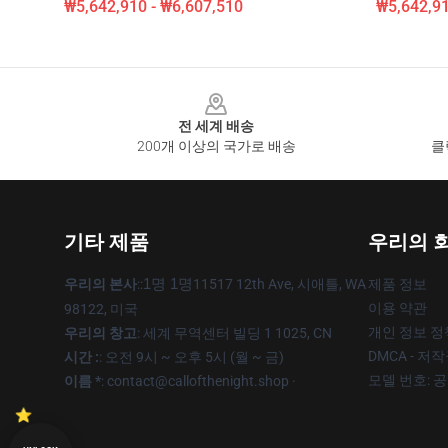
₩5,642,910 - ₩6,607,510
₩5,642,91
Footer
전 세계 배송
200개 이상의 국가로 배송
클
기타 제품
우리의 
우리의 본사
::
1명 1명
11517 12th Ave, 시애틀, WA
제품 정보
이용 약관
98122, 미국
개인 정보 정
우리의 창고
: 세계 무역센터 빌딩 1 1025, CN
DMCA - 저
시간 :
: 오전 9시 ~ 오후 5시 (월 ~ 금)
모델 번호: 
이름 *
: contact@callofthenight.shop ·