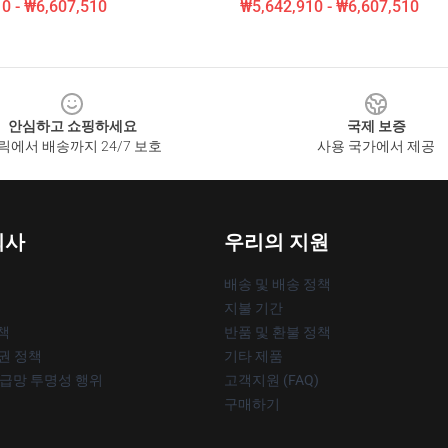
0 - ₩6,607,510
₩5,642,910 - ₩6,607,510
안심하고 쇼핑하세요
국제 보증
릭에서 배송까지 24/7 보호
사용 국가에서 제공
회사
우리의 지원
배송 및 배송 정책
지불 기간
책
반품 및 환불 정책
작권 정책
기타 제품
공급망 투명성 행위
고객지원 (FAQ)
구매하기