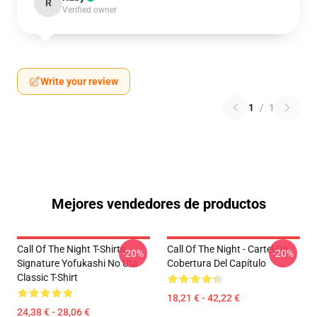
R
Verified owner
Write your review
1
/
1
Mejores vendedores de productos
Call Of The Night T-Shirts -
Call Of The Night - Cartel De
-20%
-20%
Signature Yofukashi No Uta
Cobertura Del Capítulo
Classic T-Shirt
18,21 € - 42,22 €
24,38 € - 28,06 €