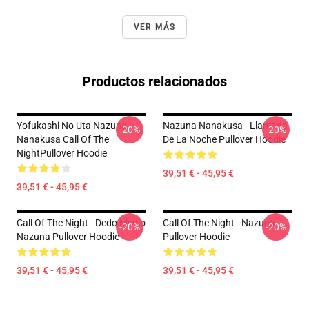
VER MÁS
Productos relacionados
Yofukashi No Uta Nazuna
Nazuna Nanakusa - Llamada
-20%
-20%
Nanakusa Call Of The
De La Noche Pullover Hoodie
NightPullover Hoodie
39,51 € - 45,95 €
39,51 € - 45,95 €
Call Of The Night - Dedo Medio
Call Of The Night - Nazuna
-20%
-20%
Nazuna Pullover Hoodie
Pullover Hoodie
39,51 € - 45,95 €
39,51 € - 45,95 €