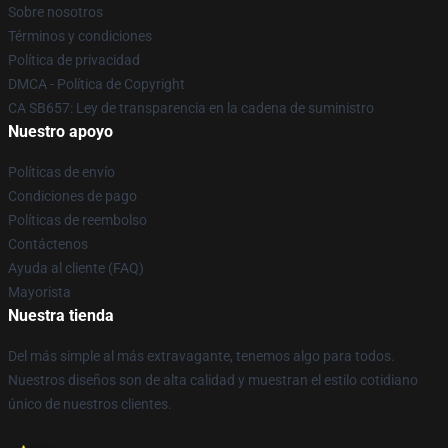
Sobre nosotros
Términos y condiciones
Política de privacidad
DMCA - Política de Copyright
CA SB657: Ley de transparencia en la cadena de suministro
Nuestro apoyo
Políticas de envío
Condiciones de pago
Políticas de reembolso
Contáctenos
Ayuda al cliente (FAQ)
Mayorista
Nuestra tienda
Del más simple al más extravagante, tenemos algo para todos.
Nuestros diseños son de alta calidad y muestran el estilo cotidiano
único de nuestros clientes.