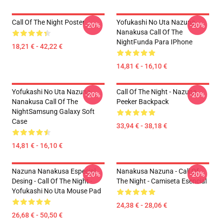
Call Of The Night Poster
Yofukashi No Uta Nazuna
-20%
-20%
Nanakusa Call Of The
NightFunda Para IPhone
18,21 € - 42,22 €
14,81 € - 16,10 €
Yofukashi No Uta Nazuna
Call Of The Night - Nazuna
-20%
-20%
Nanakusa Call Of The
Peeker Backpack
NightSamsung Galaxy Soft
Case
33,94 € - 38,18 €
14,81 € - 16,10 €
Nazuna Nanakusa Especial
Nanakusa Nazuna - Call Of
-20%
-20%
Desing - Call Of The Night -
The Night - Camiseta Esencial
Yofukashi No Uta Mouse Pad
24,38 € - 28,06 €
26,68 € - 50,50 €