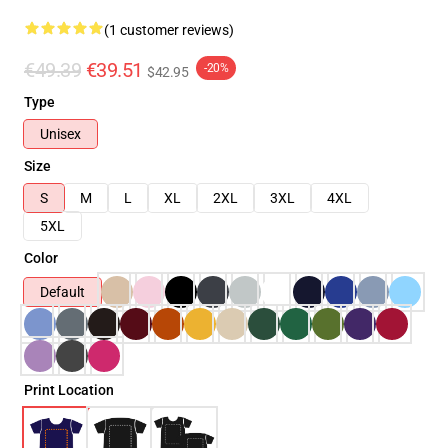
(1 customer reviews)
€49.39
€39.51
-20%
$42.95
Type
Unisex
Size
S
M
L
XL
2XL
3XL
4XL
5XL
Color
Default
Print Location