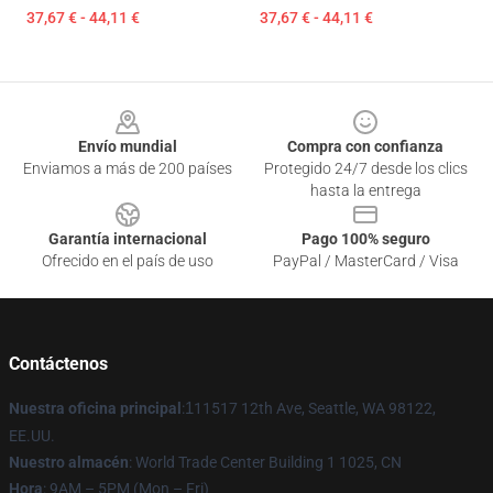
37,67 € - 44,11 €
37,67 € - 44,11 €
Footer
Envío mundial
Compra con confianza
Enviamos a más de 200 países
Protegido 24/7 desde los clics
hasta la entrega
Garantía internacional
Pago 100% seguro
Ofrecido en el país de uso
PayPal / MasterCard / Visa
Contáctenos
Nuestra oficina principal
:
1
11517 12th Ave, Seattle, WA 98122,
EE.UU.
Nuestro almacén
: World Trade Center Building 1 1025, CN
Hora
: 9AM – 5PM (Mon – Fri)