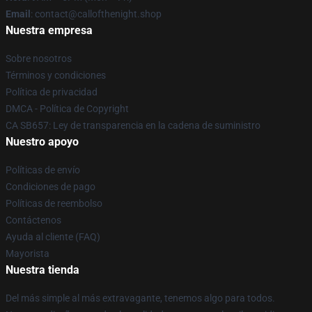
Email
: contact@callofthenight.shop
Nuestra empresa
Sobre nosotros
Términos y condiciones
Política de privacidad
DMCA - Política de Copyright
CA SB657: Ley de transparencia en la cadena de suministro
Nuestro apoyo
Políticas de envío
Condiciones de pago
Políticas de reembolso
Contáctenos
Ayuda al cliente (FAQ)
Mayorista
Nuestra tienda
Del más simple al más extravagante, tenemos algo para todos.