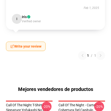
Feb 1, 2025
Iris
I
Verified owner
Write your review
1
/
1
Mejores vendedores de productos
Call Of The Night T-Shirts -
Call Of The Night - Cartel De
-20%
-20%
Signature Yofukashi No Uta
Cobertura Del Capítulo