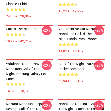
Classic T-Shirt
18,21 € - 42,22 €
24,38 € - 28,06 €
Call Of The Night Poster
Yofukashi No Uta Nazuna
-20%
-20%
Nanakusa Call Of The
NightFunda Para IPhone
18,21 € - 42,22 €
14,81 € - 16,10 €
Yofukashi No Uta Nazuna
Call Of The Night - Nazuna
-20%
-20%
Nanakusa Call Of The
Peeker Backpack
NightSamsung Galaxy Soft
Case
33,94 € - 38,18 €
14,81 € - 16,10 €
Nazuna Nanakusa Especial
Nanakusa Nazuna - Call Of
-20%
-20%
Desing - Call Of The Night -
The Night - Camiseta Esencial