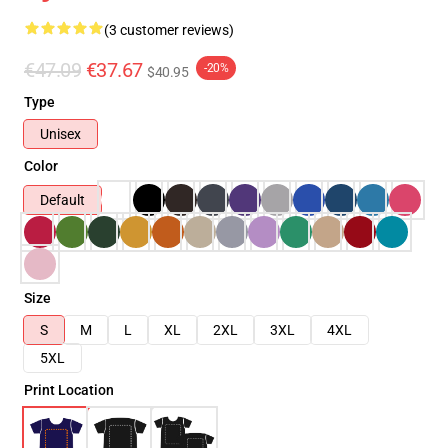
(3 customer reviews)
€47.09
€37.67
-20%
$40.95
Type
Unisex
Color
Default
Size
S
M
L
XL
2XL
3XL
4XL
5XL
Print Location