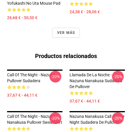
Yofukashi No Uta Mouse Pad
24,38 € - 28,06 €
26,68 € - 50,50 €
VER MÁS
Productos relacionados
Call Of The Night - Nazuna
Llamada De La Noche -
-20%
-20%
Pullover Sudadera
Nazuna Nanakusa Sudadera
De Pullover
37,67 € - 44,11 €
37,67 € - 44,11 €
Call Of The Night - Nazuna
Nazuna Nanakusa Call Of The
-20%
-20%
Nanakusa Pullover Sweatshirt
Night Sudadera De Pullover