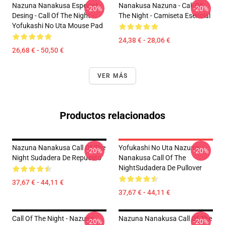
Nazuna Nanakusa Especial
Nanakusa Nazuna - Call Of
-20%
-20%
Desing - Call Of The Night -
The Night - Camiseta Esencial
Yofukashi No Uta Mouse Pad
24,38 € - 28,06 €
26,68 € - 50,50 €
VER MÁS
Productos relacionados
Nazuna Nanakusa Call Of The
Yofukashi No Uta Nazuna
-20%
-20%
Night Sudadera De Repuesto
Nanakusa Call Of The
NightSudadera De Pullover
37,67 € - 44,11 €
37,67 € - 44,11 €
Call Of The Night - Nazuna
Nazuna Nanakusa Call Of The
-20%
-20%