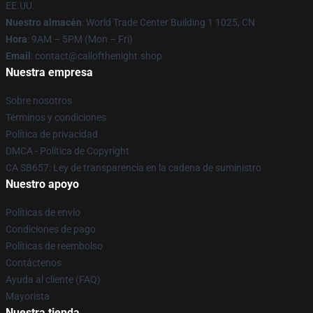
EE.UU.
Nuestro almacén
: World Trade Center Building 1 1025, CN
Hora
: 9AM – 5PM (Mon – Fri)
Email
: contact@callofthenight.shop
Nuestra empresa
Sobre nosotros
Términos y condiciones
Política de privacidad
DMCA - Política de Copyright
CA SB657: Ley de transparencia en la cadena de suministro
Nuestro apoyo
Políticas de envío
Condiciones de pago
Políticas de reembolso
Contáctenos
Ayuda al cliente (FAQ)
Mayorista
Nuestra tienda