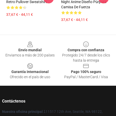
Retro Pullover Sweatshirt
Night Anime Diseño Púrpura
Camisa De Fuerza
37,67 € - 44,11 €
37,67 € - 44,11 €
Footer
Envío mundial
Compra con confianza
Enviamos a más de 200 países
Protegido 24/7 desde los clics
hasta la entrega
Garantía internacional
Pago 100% seguro
Ofrecido en el país de uso
PayPal / MasterCard / Visa
Contáctenos
Nuestra oficina principal
:
1
11517 12th Ave, Seattle, WA 98122,