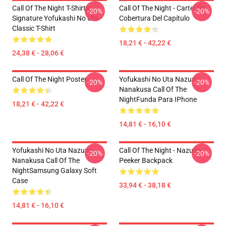
Call Of The Night T-Shirts -
Call Of The Night - Cartel De
-20%
-20%
Signature Yofukashi No Uta
Cobertura Del Capítulo
Classic T-Shirt
18,21 € - 42,22 €
24,38 € - 28,06 €
Call Of The Night Poster
Yofukashi No Uta Nazuna
-20%
-20%
Nanakusa Call Of The
NightFunda Para IPhone
18,21 € - 42,22 €
14,81 € - 16,10 €
Yofukashi No Uta Nazuna
Call Of The Night - Nazuna
-20%
-20%
Nanakusa Call Of The
Peeker Backpack
NightSamsung Galaxy Soft
Case
33,94 € - 38,18 €
14,81 € - 16,10 €