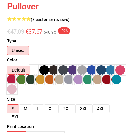
Pullover
(3 customer reviews)
€47.09
€37.67
-20%
$40.95
Type
Unisex
Color
Default
Size
S
M
L
XL
2XL
3XL
4XL
5XL
Print Location