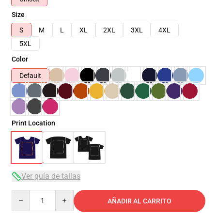
Size
S
M
L
XL
2XL
3XL
4XL
5XL
Color
Default
Print Location
Ver guía de tallas
Quantity
AÑADIR AL CARRITO