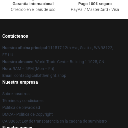
Garantía internacional
Pago 100% seguro
Ofrecido en el país de uso
PayPal / MasterCard / Visa
Contáctenos
Nuestra oficina principal
:
1
11517 12th Ave, Seattle, WA 98122,
EE.UU.
Nuestro almacén
: World Trade Center Building 1 1025, CN
Hora
: 9AM – 5PM (Mon – Fri)
Email
: contact@callofthenight.shop
Nuestra empresa
Sobre nosotros
Términos y condiciones
Política de privacidad
DMCA - Política de Copyright
CA SB657: Ley de transparencia en la cadena de suministro
Nuestro apoyo