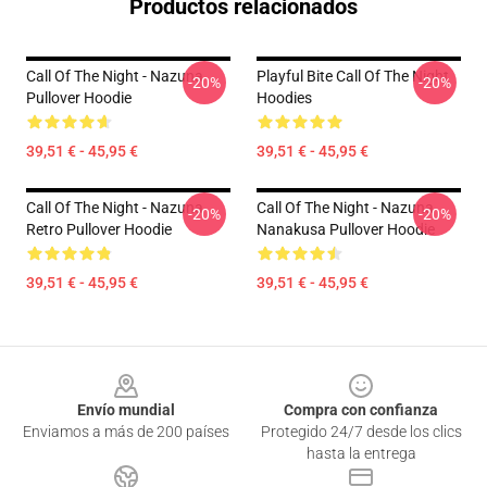
Productos relacionados
Call Of The Night - Nazuna
Playful Bite Call Of The Night
-20%
-20%
Pullover Hoodie
Hoodies
39,51 € - 45,95 €
39,51 € - 45,95 €
Call Of The Night - Nazuna
Call Of The Night - Nazuna
-20%
-20%
Retro Pullover Hoodie
Nanakusa Pullover Hoodie
39,51 € - 45,95 €
39,51 € - 45,95 €
Footer
Envío mundial
Compra con confianza
Enviamos a más de 200 países
Protegido 24/7 desde los clics
hasta la entrega