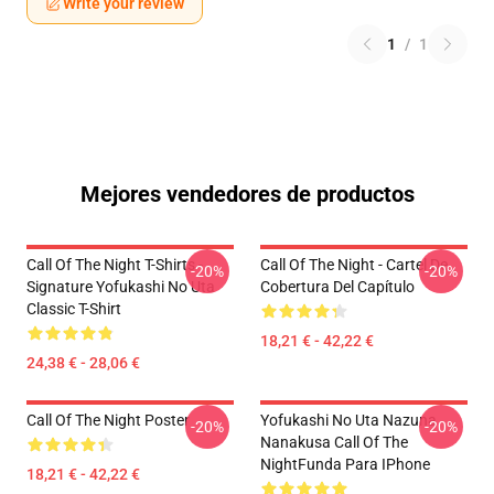
Write your review
1
/
1
Mejores vendedores de productos
Call Of The Night T-Shirts -
Call Of The Night - Cartel De
-20%
-20%
Signature Yofukashi No Uta
Cobertura Del Capítulo
Classic T-Shirt
18,21 € - 42,22 €
24,38 € - 28,06 €
Call Of The Night Poster
Yofukashi No Uta Nazuna
-20%
-20%
Nanakusa Call Of The
NightFunda Para IPhone
18,21 € - 42,22 €