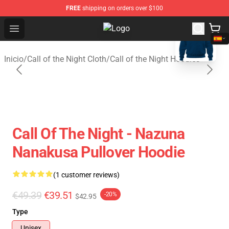
FREE
shipping on orders over $100
blank template
Open menu
Call of the Night Store - Official C
Inicio
/
Call of the Night Cloth
/
Call of the Night Hoodies
Call Of The Night - Nazuna
Nanakusa Pullover Hoodie
(1 customer reviews)
€49.39
€39.51
-20%
$42.95
Type
Unisex