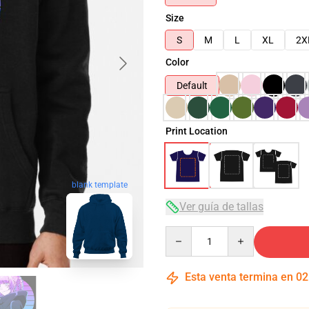
Size
S
M
L
XL
2X
Color
Default
Print Location
blank template
Ver guía de tallas
Quantity
Esta venta termina en
02