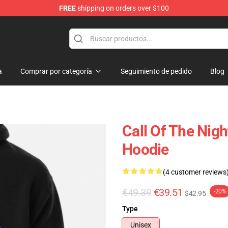
FREE
shipping on orders over $100
chandise Shop
a
Comprar por categoría
Seguimiento de pedido
Blog
Call Of The Nigh
Hoodie
(4 customer reviews
€49.39
€39.51
-20%
$42.95
Type
Unisex