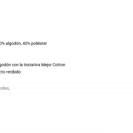
60% algodón, 40% poliéster
godón con la Iniciativa Mejor Cotton
cto recibido
odies
,