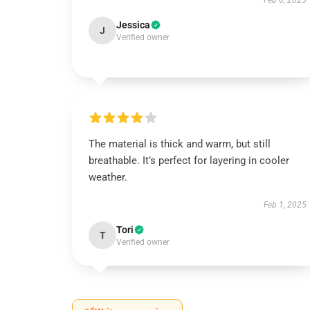
Feb 6, 2025
Jessica
J
Verified owner
The material is thick and warm, but still
breathable. It’s perfect for layering in cooler
weather.
Feb 1, 2025
Tori
T
Verified owner