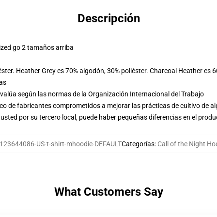
Descripción
ized go 2 tamaños arriba
éster. Heather Grey es 70% algodón, 30% poliéster. Charcoal Heather es 
las
evalúa según las normas de la Organización Internacional del Trabajo
o de fabricantes comprometidos a mejorar las prácticas de cultivo de al
usted por su tercero local, puede haber pequeñas diferencias en el produ
123644086-US-t-shirt-mhoodie-DEFAULT
Categorías
:
Call of the Night Ho
What Customers Say