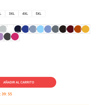
L
3XL
4XL
5XL
AÑADIR AL CARRITO
:
39
:
54