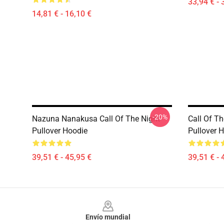
33,94 € - 
14,81 € - 16,10 €
-20%
Nazuna Nanakusa Call Of The Night
Call Of T
Pullover Hoodie
Pullover 
39,51 € - 45,95 €
39,51 € - 
Footer
Envío mundial