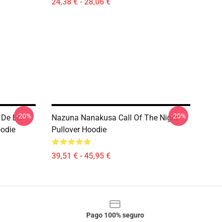
24,38 € - 28,06 €
-20%
-20%
 De La
Nazuna Nanakusa Call Of The Night
oodie
Pullover Hoodie
39,51 € - 45,95 €
Pago 100% seguro