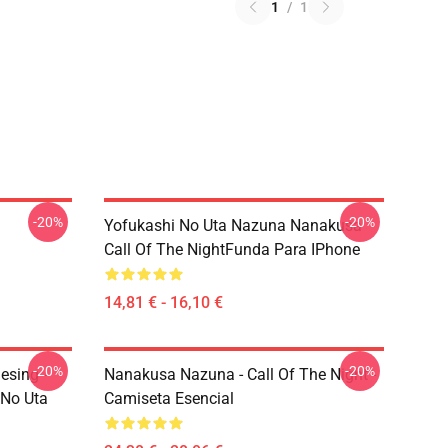
1
/
1
-20%
-20%
Yofukashi No Uta Nazuna Nanakusa
Call Of The NightFunda Para IPhone
14,81 € - 16,10 €
-20%
-20%
esing -
Nanakusa Nazuna - Call Of The Night -
 No Uta
Camiseta Esencial