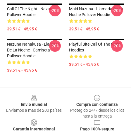
Call Of The Night - Nazuna
Maid Nazuna - Llamada De La
-20%
-20%
Pullover Hoodie
Noche Pullover Hoodie
39,51 € - 45,95 €
39,51 € - 45,95 €
Nazuna Nanakusa - Llamada
Playful Bite Call Of The Night
-20%
-20%
De La Noche - Camiseta
Hoodies
Pullover Hoodie
39,51 € - 45,95 €
39,51 € - 45,95 €
Footer
Envío mundial
Compra con confianza
Enviamos a más de 200 países
Protegido 24/7 desde los clics
hasta la entrega
Garantía internacional
Pago 100% seguro