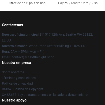
Ofrecido en el país de uso
PayPal / MasterCard / Visa
Contáctenos
Nuestra oficina principal
:
1
11517 12th Ave, Seattle, WA 98122,
EE.UU.
Nuestro almacén
: World Trade Center Building 1 1025, CN
Hora
: 9AM – 5PM (Mon – Fri)
Email
: contact@callofthenight.shop
Nuestra empresa
Sobre nosotros
Términos y condiciones
Política de privacidad
DMCA - Política de Copyright
CA SB657: Ley de transparencia en la cadena de suministro
Nuestro apoyo