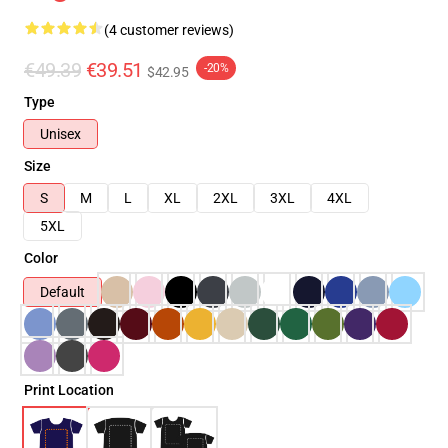
(4 customer reviews)
€49.39
€39.51
-20%
$42.95
Type
Unisex
Size
S
M
L
XL
2XL
3XL
4XL
5XL
Color
Default
Print Location