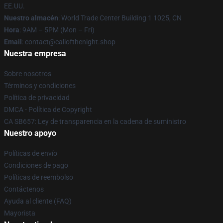
EE.UU.
Nuestro almacén
: World Trade Center Building 1 1025, CN
Hora
: 9AM – 5PM (Mon – Fri)
Email
: contact@callofthenight.shop
Nuestra empresa
Sobre nosotros
Términos y condiciones
Política de privacidad
DMCA - Política de Copyright
CA SB657: Ley de transparencia en la cadena de suministro
Nuestro apoyo
Políticas de envío
Condiciones de pago
Políticas de reembolso
Contáctenos
Ayuda al cliente (FAQ)
Mayorista