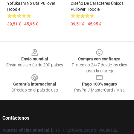
Yofukashi No Uta Pullover
Diseño De Caracteres Únicos
Hoodie
Pullover Hoodie
39,51 € - 45,95 €
39,51 € - 45,95 €
Footer
Envío mundial
Compra con confianza
Enviamos a más de 200 países
Protegido 24/7 desde los clics
hasta la entrega
Garantía internacional
Pago 100% seguro
Ofrecido en el país de uso
PayPal / MasterCard / Visa
Contáctenos
Nuestra oficina principal
:
1
11517 12th Ave, Seattle, WA 98122,