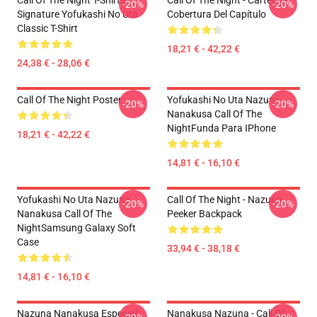
Call Of The Night T-Shirts -
Call Of The Night - Cartel De
-20%
-20%
Signature Yofukashi No Uta
Cobertura Del Capítulo
Classic T-Shirt
18,21 € - 42,22 €
24,38 € - 28,06 €
Call Of The Night Poster
Yofukashi No Uta Nazuna
-20%
-20%
Nanakusa Call Of The
NightFunda Para IPhone
18,21 € - 42,22 €
14,81 € - 16,10 €
Yofukashi No Uta Nazuna
Call Of The Night - Nazuna
-20%
-20%
Nanakusa Call Of The
Peeker Backpack
NightSamsung Galaxy Soft
Case
33,94 € - 38,18 €
14,81 € - 16,10 €
Nazuna Nanakusa Especial
Nanakusa Nazuna - Call Of