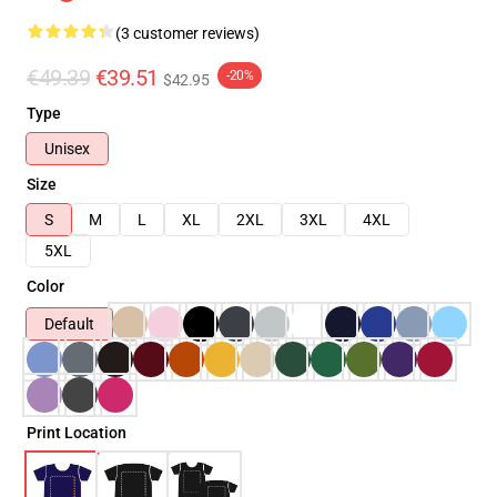
(3 customer reviews)
€49.39
€39.51
-20%
$42.95
Type
Unisex
Size
S
M
L
XL
2XL
3XL
4XL
5XL
Color
Default
Print Location