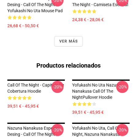
-20%
-20%
Desing - Call Of The Night -
The Night - Camiseta Esencial
Yofukashi No Uta Mouse Pad
24,38 € - 28,06 €
26,68 € - 50,50 €
VER MÁS
Productos relacionados
Call Of The Night - Capitulo De
Yofukashi No Uta Nazuna
-20%
-20%
Cobertura Hoodie
Nanakusa Call Of The
NightPullover Hoodie
39,51 € - 45,95 €
39,51 € - 45,95 €
Nazuna Nanakusa Especial
Yofukashi No Uta, Call Of The
-20%
-20%
Desing - Call Of The Night -
Night, Nazuna Nanakusa