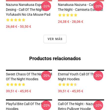
Nazuna Nanakusa Especial
Nanakusa Nazuna - Call Of
-20%
-20%
Desing - Call Of The Night -
The Night - Camiseta Esencial
Yofukashi No Uta Mouse Pad
24,38 € - 28,06 €
26,68 € - 50,50 €
VER MÁS
Productos relacionados
Sweet Chaos Of The Night Call
Eternal Youth Call Of The
-20%
-20%
Of The Night Hoodies
Night Hoodies
39,51 € - 45,95 €
39,51 € - 45,95 €
Playful Bite Call Of The Night
Call Of The Night - Nazuna
-20%
-20%
Hoodies
Retro Pullover Hoodie