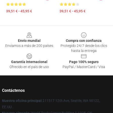
39,51 € - 45,95 €
39,51 € - 45,95 €
Footer
Envío mundial
Compra con confianza
Enviamos a más de 200 países
Protegido 24/7 desde los clics
hasta la entrega
Garantía internacional
Pago 100% seguro
Ofrecido en el país de uso
PayPal / MasterCard / Visa
Contáctenos
Nuestra oficina principal
:
1
11517 12th Ave, Seattle, WA 98122,
EE.UU.