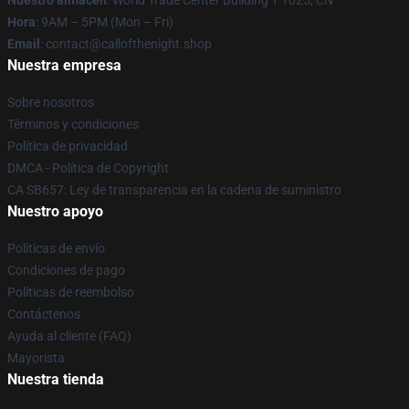
Nuestro almacén
: World Trade Center Building 1 1025, CN
Hora
: 9AM – 5PM (Mon – Fri)
Email
: contact@callofthenight.shop
Nuestra empresa
Sobre nosotros
Términos y condiciones
Política de privacidad
DMCA - Política de Copyright
CA SB657: Ley de transparencia en la cadena de suministro
Nuestro apoyo
Políticas de envío
Condiciones de pago
Políticas de reembolso
Contáctenos
Ayuda al cliente (FAQ)
Mayorista
Nuestra tienda