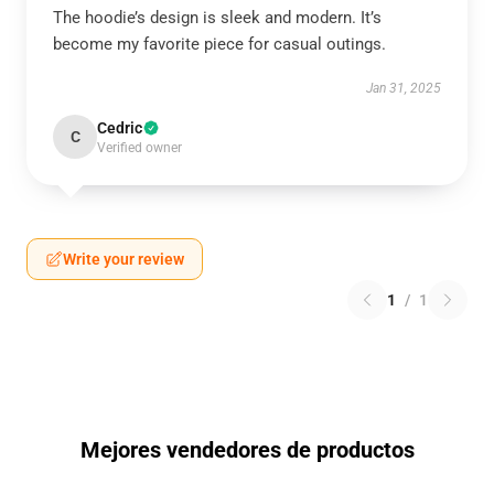
The hoodie’s design is sleek and modern. It’s
become my favorite piece for casual outings.
Jan 31, 2025
Cedric
C
Verified owner
Write your review
1
/
1
Mejores vendedores de productos