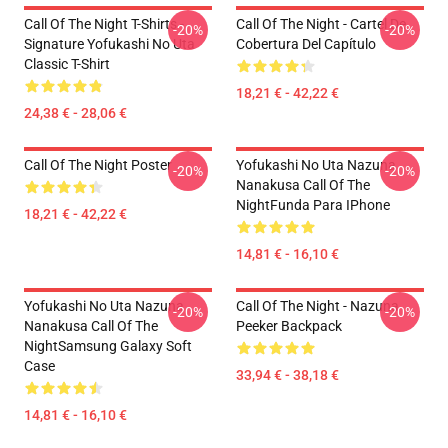
Call Of The Night T-Shirts -
Call Of The Night - Cartel De
-20%
-20%
Signature Yofukashi No Uta
Cobertura Del Capítulo
Classic T-Shirt
18,21 € - 42,22 €
24,38 € - 28,06 €
Call Of The Night Poster
Yofukashi No Uta Nazuna
-20%
-20%
Nanakusa Call Of The
NightFunda Para IPhone
18,21 € - 42,22 €
14,81 € - 16,10 €
Yofukashi No Uta Nazuna
Call Of The Night - Nazuna
-20%
-20%
Nanakusa Call Of The
Peeker Backpack
NightSamsung Galaxy Soft
Case
33,94 € - 38,18 €
14,81 € - 16,10 €