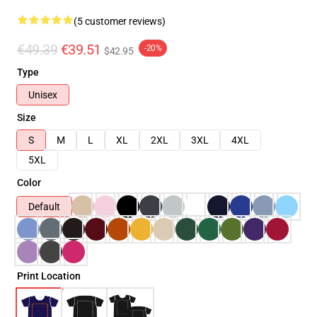
(5 customer reviews)
€49.39
€39.51
-20%
$42.95
Type
Unisex
Size
S
M
L
XL
2XL
3XL
4XL
5XL
Color
Default
Print Location