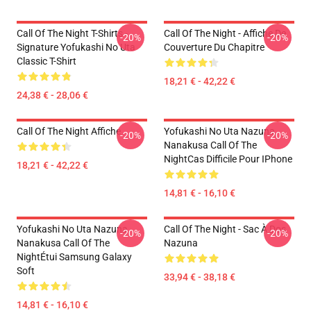
Call Of The Night T-Shirts -
Call Of The Night - Affiche De
-20%
-20%
Signature Yofukashi No Uta
Couverture Du Chapitre
Classic T-Shirt
18,21 € - 42,22 €
24,38 € - 28,06 €
Call Of The Night Affiche
Yofukashi No Uta Nazuna
-20%
-20%
Nanakusa Call Of The
NightCas Difficile Pour IPhone
18,21 € - 42,22 €
14,81 € - 16,10 €
Yofukashi No Uta Nazuna
Call Of The Night - Sac À Dos
-20%
-20%
Nanakusa Call Of The
Nazuna
NightÉtui Samsung Galaxy
Soft
33,94 € - 38,18 €
14,81 € - 16,10 €