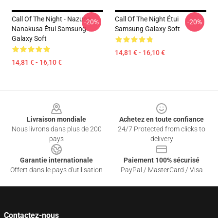
Call Of The Night - Nazuna
Call Of The Night Étui
-20%
-20%
Nanakusa Étui Samsung
Samsung Galaxy Soft
Galaxy Soft
14,81 € - 16,10 €
14,81 € - 16,10 €
Footer
Livraison mondiale
Achetez en toute confiance
Nous livrons dans plus de 200
24/7 Protected from clicks to
pays
delivery
Garantie internationale
Paiement 100% sécurisé
Offert dans le pays d'utilisation
PayPal / MasterCard / Visa
Contactez-nous