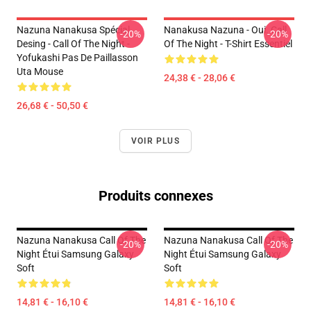
Nazuna Nanakusa Spécial
Nanakusa Nazuna - Oui. Call
-20%
-20%
Desing - Call Of The Night -
Of The Night - T-Shirt Essentiel
Yofukashi Pas De Paillasson
Uta Mouse
24,38 € - 28,06 €
26,68 € - 50,50 €
VOIR PLUS
Produits connexes
Nazuna Nanakusa Call Of The
Nazuna Nanakusa Call Of The
-20%
-20%
Night Étui Samsung Galaxy
Night Étui Samsung Galaxy
Soft
Soft
14,81 € - 16,10 €
14,81 € - 16,10 €