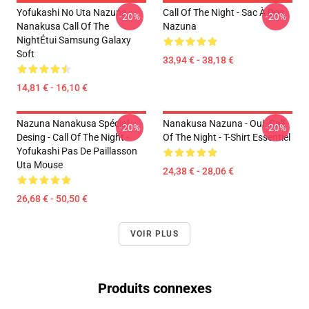
Yofukashi No Uta Nazuna
Call Of The Night - Sac À Dos
-20%
-20%
Nanakusa Call Of The
Nazuna
NightÉtui Samsung Galaxy
Soft
33,94 € - 38,18 €
14,81 € - 16,10 €
Nazuna Nanakusa Spécial
Nanakusa Nazuna - Oui. Call
-20%
-20%
Desing - Call Of The Night -
Of The Night - T-Shirt Essentiel
Yofukashi Pas De Paillasson
Uta Mouse
24,38 € - 28,06 €
26,68 € - 50,50 €
VOIR PLUS
Produits connexes