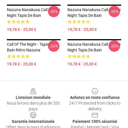
Nazuna Nanakusa Call Of The
Nazuna Nanakusa Call Of The
-20%
-20%
Night Tapis De Bain
Night Tapis De Bain
19,78 € - 25,30 €
19,78 € - 25,30 €
Call Of The Night - Tapis De
Nazuna Nanakusa Call Of The
-20%
-20%
Bain Rétro Nazuna
Night Tapis De Bain
19,78 € - 25,30 €
19,78 € - 25,30 €
Footer
Livraison mondiale
Achetez en toute confiance
Nous livrons dans plus de 200
24/7 Protected from clicks to
pays
delivery
Garantie internationale
Paiement 100% sécurisé
Offert dans le pays d'utilisation
PayPal / MasterCard / Visa