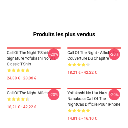
Produits les plus vendus
Call Of The Night T-Shirts -
Call Of The Night - Affiche De
-20%
-20%
Signature Yofukashi No Uta
Couverture Du Chapitre
Classic T-Shirt
18,21 € - 42,22 €
24,38 € - 28,06 €
Call Of The Night Affiche
Yofukashi No Uta Nazuna
-20%
-20%
Nanakusa Call Of The
NightCas Difficile Pour IPhone
18,21 € - 42,22 €
14,81 € - 16,10 €