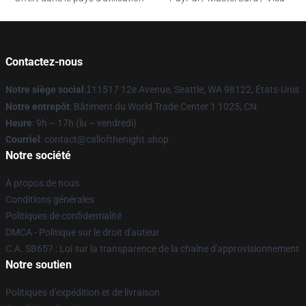
Contactez-nous
Notre siège social
:
1
11517 12e Avenue, Seattle, WA 98122, États-Unis
Notre entrepôt
: Bâtiment du World Trade Center 1 1025, CN
Heure
: 9h – 17h (lu – vendredi)
Courriel
: contact@callofthenight.shop
Notre société
À propos de nous
Conditions générales
Politiques de confidentialité
DMCA - Politique sur le droit d'auteur
C.A. SB657 : Loi sur la transparence de la chaîne d'approvisionnement
Notre soutien
Politiques d'expédition et de livraison