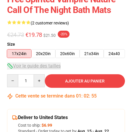
Call Of The Night Bath Mats
(2 customer reviews)
€24.73
€19.78
-20%
$21.50
Size
17x24in
20x20in
20x60in
21x34in
24x40
Voir le guide des tailles
Quantity
AJOUTER AU PANIER
Cette vente se termine dans
01
:
02
:
54
Deliver to United States
Cost to ship:
$6.99
Standard - Order today to get by
Aug. 15 - Aug. 22