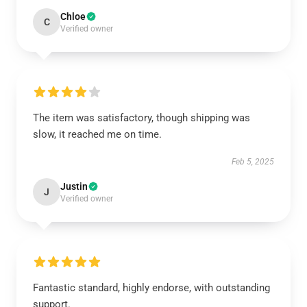
Chloe
C
Verified owner
The item was satisfactory, though shipping was
slow, it reached me on time.
Feb 5, 2025
Justin
J
Verified owner
Fantastic standard, highly endorse, with outstanding
support.