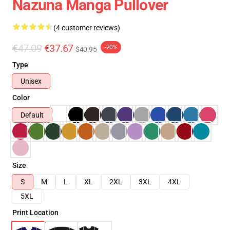
Nazuna Manga Pullover
(4 customer reviews)
€47.09
€37.67
-20%
$40.95
Type
Unisex
Color
Default
Size
S
M
L
XL
2XL
3XL
4XL
5XL
Print Location