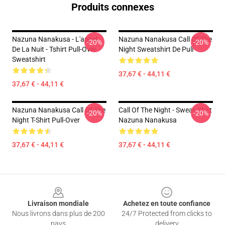
Produits connexes
Nazuna Nanakusa - L'appel
Nazuna Nanakusa Call Of The
-20%
-20%
De La Nuit - Tshirt Pull-Over
Night Sweatshirt De Pull
Sweatshirt
37,67 € - 44,11 €
37,67 € - 44,11 €
Nazuna Nanakusa Call Of The
Call Of The Night - Sweat-Shirt
-20%
-20%
Night T-Shirt Pull-Over
Nazuna Nanakusa
37,67 € - 44,11 €
37,67 € - 44,11 €
Footer
Livraison mondiale
Achetez en toute confiance
Nous livrons dans plus de 200
24/7 Protected from clicks to
pays
delivery