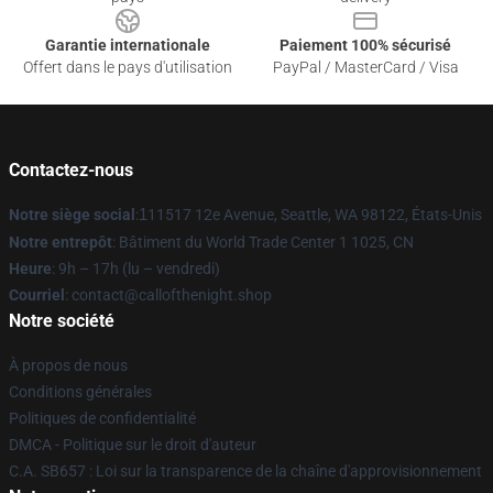
Garantie internationale
Paiement 100% sécurisé
Offert dans le pays d'utilisation
PayPal / MasterCard / Visa
Contactez-nous
Notre siège social
:
1
11517 12e Avenue, Seattle, WA 98122, États-Unis
Notre entrepôt
: Bâtiment du World Trade Center 1 1025, CN
Heure
: 9h – 17h (lu – vendredi)
Courriel
: contact@callofthenight.shop
Notre société
À propos de nous
Conditions générales
Politiques de confidentialité
DMCA - Politique sur le droit d'auteur
C.A. SB657 : Loi sur la transparence de la chaîne d'approvisionnement