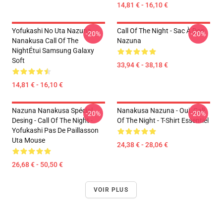
14,81 € - 16,10 €
Yofukashi No Uta Nazuna
Call Of The Night - Sac À Dos
-20%
-20%
Nanakusa Call Of The
Nazuna
NightÉtui Samsung Galaxy
Soft
33,94 € - 38,18 €
14,81 € - 16,10 €
Nazuna Nanakusa Spécial
Nanakusa Nazuna - Oui. Call
-20%
-20%
Desing - Call Of The Night -
Of The Night - T-Shirt Essentiel
Yofukashi Pas De Paillasson
Uta Mouse
24,38 € - 28,06 €
26,68 € - 50,50 €
VOIR PLUS