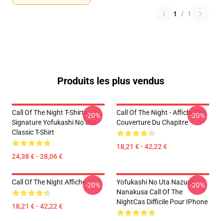
1
/
1
Produits les plus vendus
Call Of The Night T-Shirts -
Call Of The Night - Affiche De
-20%
-20%
Signature Yofukashi No Uta
Couverture Du Chapitre
Classic T-Shirt
18,21 € - 42,22 €
24,38 € - 28,06 €
Call Of The Night Affiche
Yofukashi No Uta Nazuna
-20%
-20%
Nanakusa Call Of The
NightCas Difficile Pour IPhone
18,21 € - 42,22 €