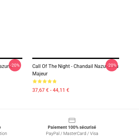
-20%
-20%
Nazuna
Call Of The Night - Chandail Nazuna Au
Majeur
37,67 € - 44,11 €
e
Paiement 100% sécurisé
tion
PayPal / MasterCard / Visa