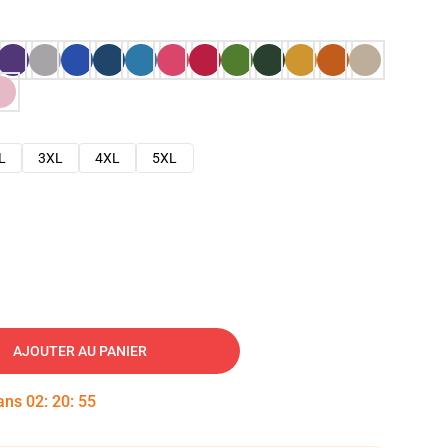
L
3XL
4XL
5XL
AJOUTER AU PANIER
dans
02
:
20
:
54