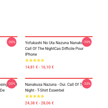
-20%
-20%
Yofukashi No Uta Nazuna Nanakusa
Call Of The NightCas Difficile Pour
IPhone
14,81 € - 16,10 €
-20%
-20%
ing - Call
Nanakusa Nazuna - Oui. Call Of The
 De
Night - T-Shirt Essentiel
24,38 € - 28,06 €