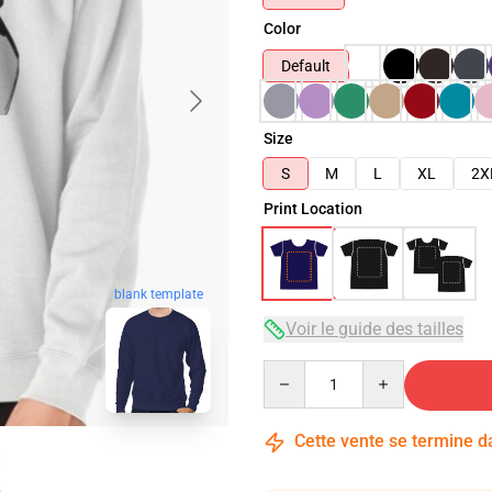
Color
Default
Size
S
M
L
XL
2X
Print Location
blank template
Voir le guide des tailles
Quantity
Cette vente se termine 