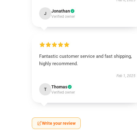
Feb 6, 2025
Jonathan
J
Verified owner
Fantastic customer service and fast shipping,
highly recommend.
Feb 1, 2025
Thomas
T
Verified owner
Write your review