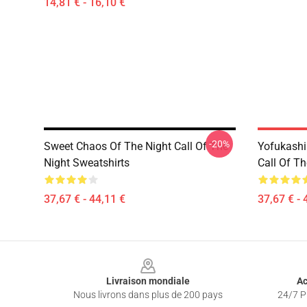
14,81 € - 16,10 €
-20%
Sweet Chaos Of The Night Call Of The
Yofukash
Night Sweatshirts
Call Of Th
37,67 € - 44,11 €
37,67 € - 
Footer
Livraison mondiale
Ac
Nous livrons dans plus de 200 pays
24/7 Pr