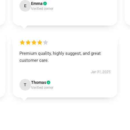
Emma
E
Verified owner
Premium quality, highly suggest, and great
customer care.
Jan 31, 2025
Thomas
T
Verified owner