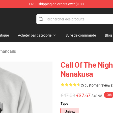
FREE
shipping on orders over $100
chandise Shop
tique
Acheter par catégorie
Suivi de commande
Blog
Chandails
Call Of The Nig
Nanakusa
(5 customer reviews
€47.09
€37.67
-20%
$40.95
Type
Unisex