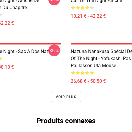
e Night - Affiche De
Call Of The Night Affiche
e Du Chapitre
18,21 € - 42,22 €
42,22 €
-20%
he Night - Sac À Dos Nazuna
Nazuna Nanakusa Spécial Des
Of The Night - Yofukashi Pas
Paillasson Uta Mouse
38,18 €
26,68 € - 50,50 €
VOIR PLUS
Produits connexes