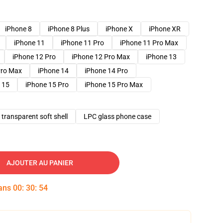
iPhone 8
iPhone 8 Plus
iPhone X
iPhone XR
iPhone 11
iPhone 11 Pro
iPhone 11 Pro Max
iPhone 12 Pro
iPhone 12 Pro Max
iPhone 13
Pro Max
iPhone 14
iPhone 14 Pro
 15
iPhone 15 Pro
iPhone 15 Pro Max
transparent soft shell
LPC glass phone case
AJOUTER AU PANIER
dans
00
:
30
:
53