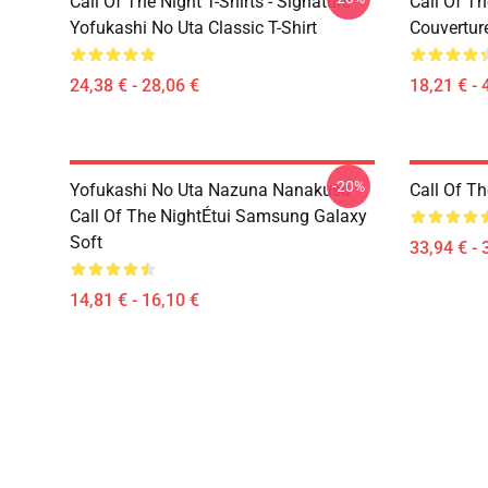
Call Of The Night T-Shirts - Signature
Call Of Th
Yofukashi No Uta Classic T-Shirt
Couvertur
24,38 € - 28,06 €
18,21 € - 
-20%
Yofukashi No Uta Nazuna Nanakusa
Call Of T
Call Of The NightÉtui Samsung Galaxy
Soft
33,94 € - 
14,81 € - 16,10 €