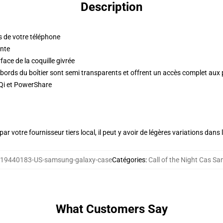
Description
ds de votre téléphone
inte
face de la coquille givrée
es bords du boîtier sont semi transparents et offrent un accès complet aux 
 Qi et PowerShare
ar votre fournisseur tiers local, il peut y avoir de légères variations dans 
19440183-US-samsung-galaxy-case
Catégories
:
Call of the Night Cas S
What Customers Say