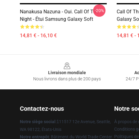
-20%
Nanakusa Nazuna - Oui. Call Of The
Call Of T
Night - Étui Samsung Galaxy Soft
Galaxy So
14,81 € - 16,10 €
14,81 € - 
Footer
Livraison mondiale
Ac
Nous livrons dans plus de 200 pays
24/7 Pr
Contactez-nous
Notre so
Notre siège social
:
1
11517 12e Avenue, Seattle,
À propos de
Conditions g
WA 98122, États-Unis
Politiques de
Notre entrepôt
: Bâtiment du World Trade Center