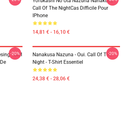
Yofukashi No Uta Nazuna Nanakusa
Call Of The NightCas Difficile Pour
IPhone
14,81 € - 16,10 €
-20%
-20%
ing - Call
Nanakusa Nazuna - Oui. Call Of The
 De
Night - T-Shirt Essentiel
24,38 € - 28,06 €