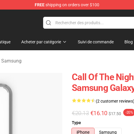
FREE
shipping on orders over $100
chandise Shop
tique
Acheter par catégorie
Suivi de commande
Blog
as Samsung
Call Of The Nig
Samsung Galaxy
(2 customer reviews
€20.13
€16.10
-20%
$17.50
Type
iPhone
Samsung