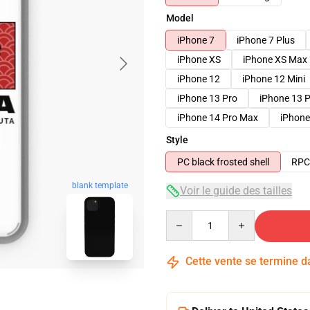
Model
iPhone 7
iPhone 7 Plus
iPhone XS
iPhone XS Max
iPhone 12
iPhone 12 Mini
iPhone 13 Pro
iPhone 13 
iPhone 14 Pro Max
iPhone
Style
PC black frosted shell
RPC 
blank template
Voir le guide des tailles
Quantity
Cette vente se termine 