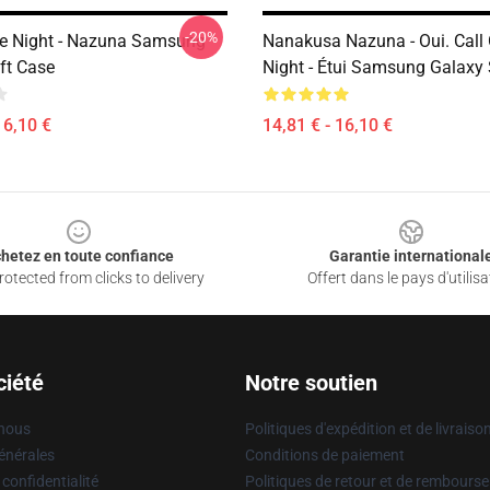
-20%
he Night - Nazuna Samsung
Nanakusa Nazuna - Oui. Call
ft Case
Night - Étui Samsung Galaxy 
16,10 €
14,81 € - 16,10 €
hetez en toute confiance
Garantie international
otected from clicks to delivery
Offert dans le pays d'utilisa
ciété
Notre soutien
 nous
Politiques d'expédition et de livraiso
énérales
Conditions de paiement
 confidentialité
Politiques de retour et de rembours