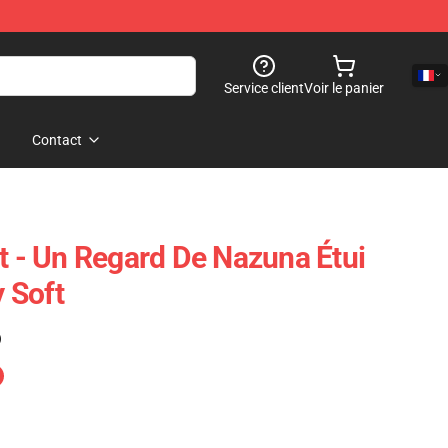
Service client
Voir le panier
Contact
ht - Un Regard De Nazuna Étui
 Soft
)