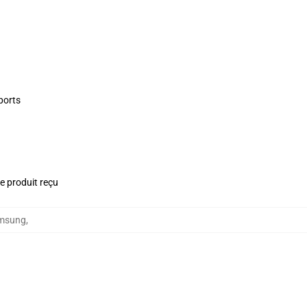
ports
le produit reçu
amsung
,