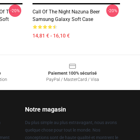
-20%
-20%
 Of The
Call Of The Night Nazuna Beer
Soft
Samsung Galaxy Soft Case
14,81 € - 16,10 €
e
Paiement 100% sécurisé
tion
PayPal / MasterCard / Visa
Notre magasin
n
Du plus simple au plus extravagant, nous avons
quelque chose pour tout le monde. Nos
ement
conceptions sont de haute qualité et montrent le