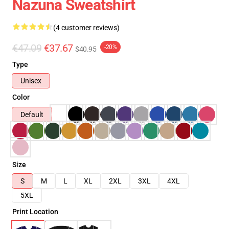
Nazuna Sweatshirt
(4 customer reviews)
€47.09
€37.67
-20%
$40.95
Type
Unisex
Color
Default
Size
S
M
L
XL
2XL
3XL
4XL
5XL
Print Location