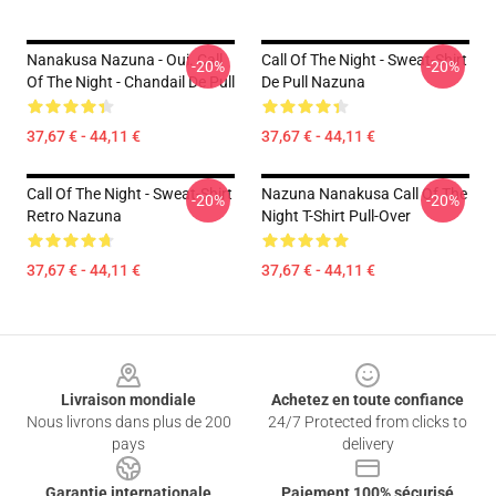
Nanakusa Nazuna - Oui. Call
Call Of The Night - Sweat-Shirt
-20%
-20%
Of The Night - Chandail De Pull
De Pull Nazuna
37,67 € - 44,11 €
37,67 € - 44,11 €
Call Of The Night - Sweat-Shirt
Nazuna Nanakusa Call Of The
-20%
-20%
Retro Nazuna
Night T-Shirt Pull-Over
37,67 € - 44,11 €
37,67 € - 44,11 €
Footer
Livraison mondiale
Achetez en toute confiance
Nous livrons dans plus de 200
24/7 Protected from clicks to
pays
delivery
Garantie internationale
Paiement 100% sécurisé