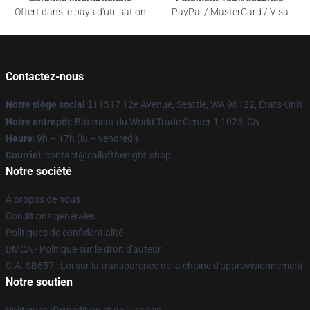
Offert dans le pays d'utilisation
PayPal / MasterCard / Visa
Contactez-nous
Notre siège social
:
1
11517 12e Avenue, Seattle, WA 98122, États-Unis
Notre entrepôt
: Bâtiment du World Trade Center 1 1025, CN
Heure
: 9h – 17h (lu – vendredi)
Courriel
: contact@callofthenight.shop
Notre société
À propos de nous
Conditions générales
Politiques de confidentialité
DMCA - Politique sur le droit d'auteur
C.A. SB657 : Loi sur la transparence de la chaîne d'approvisionnement
Notre soutien