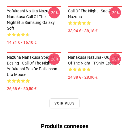
Yofukashi No Uta Nazuna
Call Of The Night - Sac À Dos
-20%
-20%
Nanakusa Call Of The
Nazuna
NightÉtui Samsung Galaxy
Soft
33,94 € - 38,18 €
14,81 € - 16,10 €
Nazuna Nanakusa Spécial
Nanakusa Nazuna - Oui. Call
-20%
-20%
Desing - Call Of The Night -
Of The Night - T-Shirt Essentiel
Yofukashi Pas De Paillasson
Uta Mouse
24,38 € - 28,06 €
26,68 € - 50,50 €
VOIR PLUS
Produits connexes