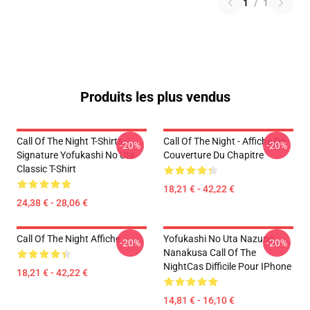
1
/
1
Produits les plus vendus
Call Of The Night T-Shirts -
Call Of The Night - Affiche De
-20%
-20%
Signature Yofukashi No Uta
Couverture Du Chapitre
Classic T-Shirt
18,21 € - 42,22 €
24,38 € - 28,06 €
Call Of The Night Affiche
Yofukashi No Uta Nazuna
-20%
-20%
Nanakusa Call Of The
NightCas Difficile Pour IPhone
18,21 € - 42,22 €
14,81 € - 16,10 €