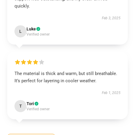
quickly.
Feb 3, 2025
Luke
L
Verified owner
The material is thick and warm, but still breathable.
It’s perfect for layering in cooler weather.
Feb 1, 2025
Tori
T
Verified owner