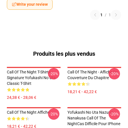
Write your review
1
/
1
Produits les plus vendus
Call Of The Night T-Shirts -
Call Of The Night - Affiche De
-20%
-20%
Signature Yofukashi No Uta
Couverture Du Chapitre
Classic T-Shirt
18,21 € - 42,22 €
24,38 € - 28,06 €
Call Of The Night Affiche
Yofukashi No Uta Nazuna
-20%
-20%
Nanakusa Call Of The
NightCas Difficile Pour IPhone
18,21 € - 42,22 €