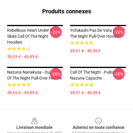
Produits connexes
Rebellious Heart Under Neon
Yofukashi Pas De Vata Call Of
-20%
-20%
Skies Call Of The Night
The Night Pull-Over Hoodie
Hoodies
39,51 € - 45,95 €
39,51 € - 45,95 €
Nazuna Nanakusa - Oui. Call
Call Of The Night - Pullover
-20%
-20%
Of The Night Pull-Over Hoodie
Nazuna Capuche
39,51 € - 45,95 €
39,51 € - 45,95 €
Footer
Livraison mondiale
Achetez en toute confiance