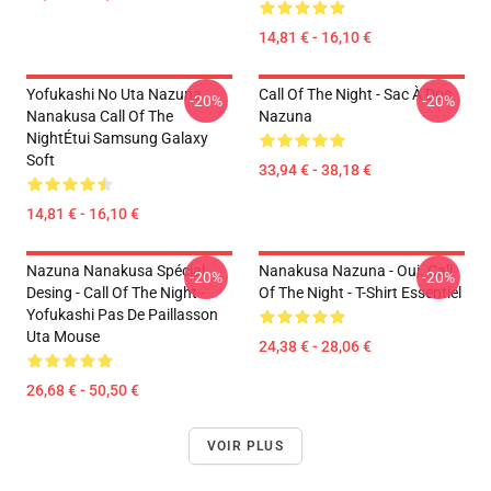
14,81 € - 16,10 €
Yofukashi No Uta Nazuna
Call Of The Night - Sac À Dos
-20%
-20%
Nanakusa Call Of The
Nazuna
NightÉtui Samsung Galaxy
Soft
33,94 € - 38,18 €
14,81 € - 16,10 €
Nazuna Nanakusa Spécial
Nanakusa Nazuna - Oui. Call
-20%
-20%
Desing - Call Of The Night -
Of The Night - T-Shirt Essentiel
Yofukashi Pas De Paillasson
Uta Mouse
24,38 € - 28,06 €
26,68 € - 50,50 €
VOIR PLUS