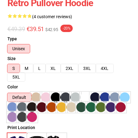
Rétro Pullover Hoodie
(4 customer reviews)
€49.39
€39.51
-20%
$42.95
Type
Unisex
Size
S
M
L
XL
2XL
3XL
4XL
5XL
Color
Default
Print Location