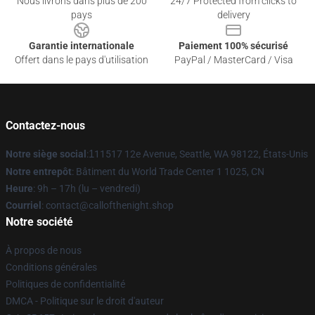
Nous livrons dans plus de 200
24/7 Protected from clicks to
pays
delivery
Garantie internationale
Paiement 100% sécurisé
Offert dans le pays d'utilisation
PayPal / MasterCard / Visa
Contactez-nous
Notre siège social
:
1
11517 12e Avenue, Seattle, WA 98122, États-Unis
Notre entrepôt
: Bâtiment du World Trade Center 1 1025, CN
Heure
: 9h – 17h (lu – vendredi)
Courriel
: contact@callofthenight.shop
Notre société
À propos de nous
Conditions générales
Politiques de confidentialité
DMCA - Politique sur le droit d'auteur