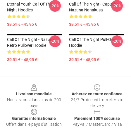
Eternal Youth Call Of The
Call Of The Night - Capuche
-20%
-20%
Night Hoodies
Nazuna Nanakusa
39,51 € - 45,95 €
39,51 € - 45,95 €
Call Of The Night - Nazuna
Call Of The Night Pull-Over
-20%
-20%
Rétro Pullover Hoodie
Hoodie
39,51 € - 45,95 €
39,51 € - 45,95 €
Footer
Livraison mondiale
Achetez en toute confiance
Nous livrons dans plus de 200
24/7 Protected from clicks to
pays
delivery
Garantie internationale
Paiement 100% sécurisé
Offert dans le pays d'utilisation
PayPal / MasterCard / Visa