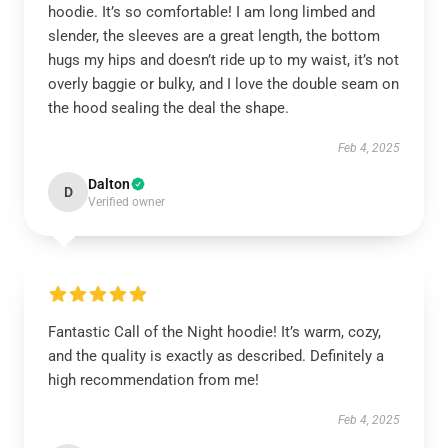
hoodie. It’s so comfortable! I am long limbed and
slender, the sleeves are a great length, the bottom
hugs my hips and doesn’t ride up to my waist, it’s not
overly baggie or bulky, and I love the double seam on
the hood sealing the deal the shape.
Feb 4, 2025
Dalton
D
Verified owner
Fantastic Call of the Night hoodie! It’s warm, cozy,
and the quality is exactly as described. Definitely a
high recommendation from me!
Feb 4, 2025