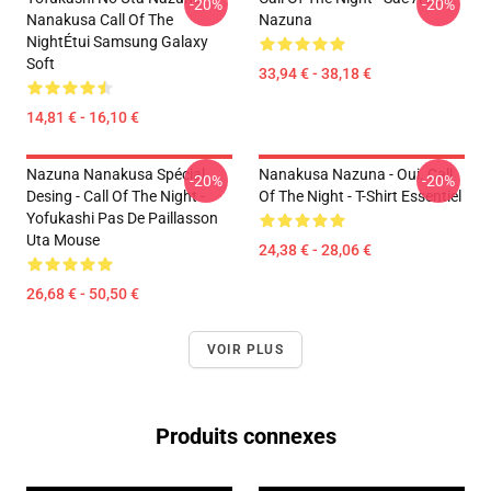
-20%
-20%
Nanakusa Call Of The
Nazuna
NightÉtui Samsung Galaxy
Soft
33,94 € - 38,18 €
14,81 € - 16,10 €
Nazuna Nanakusa Spécial
Nanakusa Nazuna - Oui. Call
-20%
-20%
Desing - Call Of The Night -
Of The Night - T-Shirt Essentiel
Yofukashi Pas De Paillasson
Uta Mouse
24,38 € - 28,06 €
26,68 € - 50,50 €
VOIR PLUS
Produits connexes