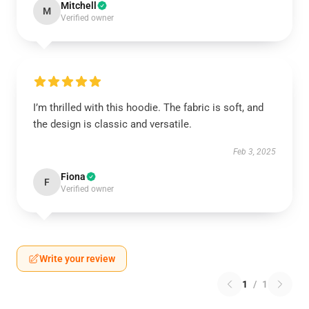
Mitchell
M
Verified owner
I’m thrilled with this hoodie. The fabric is soft, and
the design is classic and versatile.
Feb 3, 2025
Fiona
F
Verified owner
Write your review
1
/
1