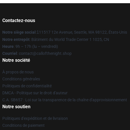
Contactez-nous
Notre siège social
:
1
11517 12e Avenue, Seattle, WA 98122, États-Unis
Notre entrepôt
: Bâtiment du World Trade Center 1 1025, CN
Heure
: 9h – 17h (lu – vendredi)
Courriel
: contact@callofthenight.shop
Notre société
À propos de nous
Conditions générales
Politiques de confidentialité
DMCA - Politique sur le droit d'auteur
C.A. SB657 : Loi sur la transparence de la chaîne d'approvisionnement
Notre soutien
Politiques d'expédition et de livraison
Conditions de paiement