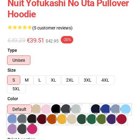
Nuit Yofukashi No Uta Pullover
Hoodie
(5 customer reviews)
€49.39
€39.51
-20%
$42.95
Type
Unisex
Size
S
M
L
XL
2XL
3XL
4XL
5XL
Color
Default