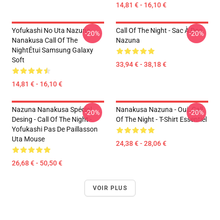
14,81 € - 16,10 €
Yofukashi No Uta Nazuna
Call Of The Night - Sac À Dos
-20%
-20%
Nanakusa Call Of The
Nazuna
NightÉtui Samsung Galaxy
Soft
33,94 € - 38,18 €
14,81 € - 16,10 €
Nazuna Nanakusa Spécial
Nanakusa Nazuna - Oui. Call
-20%
-20%
Desing - Call Of The Night -
Of The Night - T-Shirt Essentiel
Yofukashi Pas De Paillasson
Uta Mouse
24,38 € - 28,06 €
26,68 € - 50,50 €
VOIR PLUS