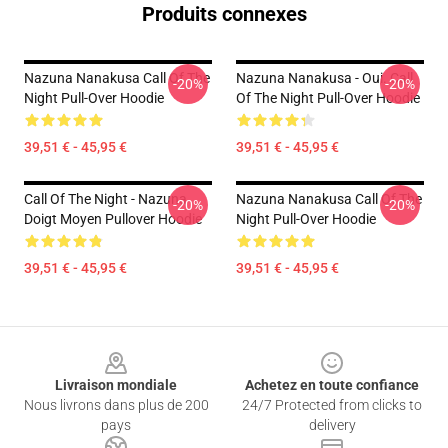
Produits connexes
Nazuna Nanakusa Call Of The
Nazuna Nanakusa - Oui. Call
-20%
-20%
Night Pull-Over Hoodie
Of The Night Pull-Over Hoodie
39,51 € - 45,95 €
39,51 € - 45,95 €
Call Of The Night - Nazuna
Nazuna Nanakusa Call Of The
-20%
-20%
Doigt Moyen Pullover Hoodie
Night Pull-Over Hoodie
39,51 € - 45,95 €
39,51 € - 45,95 €
Footer
Livraison mondiale
Achetez en toute confiance
Nous livrons dans plus de 200
24/7 Protected from clicks to
pays
delivery