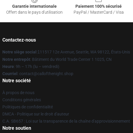
Garantie internationale
Paiement 100% sécurisé
Offert dans le pays d'utilisation
PayPal / MasterCard / Visa
Contactez-nous
Notre siège social
:
1
11517 12e Avenue, Seattle, WA 98122, États-Unis
Notre entrepôt
: Bâtiment du World Trade Center 1 1025, CN
Heure
: 9h – 17h (lu – vendredi)
Courriel
: contact@callofthenight.shop
Notre société
À propos de nous
Conditions générales
Politiques de confidentialité
DMCA - Politique sur le droit d'auteur
C.A. SB657 : Loi sur la transparence de la chaîne d'approvisionnement
Notre soutien