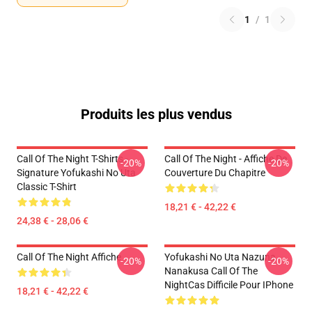
1
/
1
Produits les plus vendus
Call Of The Night T-Shirts -
Call Of The Night - Affiche De
-20%
-20%
Signature Yofukashi No Uta
Couverture Du Chapitre
Classic T-Shirt
18,21 € - 42,22 €
24,38 € - 28,06 €
Call Of The Night Affiche
Yofukashi No Uta Nazuna
-20%
-20%
Nanakusa Call Of The
NightCas Difficile Pour IPhone
18,21 € - 42,22 €