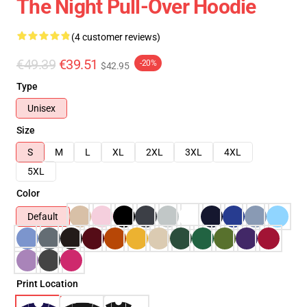
The Night Pull-Over Hoodie
(4 customer reviews)
€49.39
€39.51
-20%
$42.95
Type
Unisex
Size
S
M
L
XL
2XL
3XL
4XL
5XL
Color
Default
Print Location