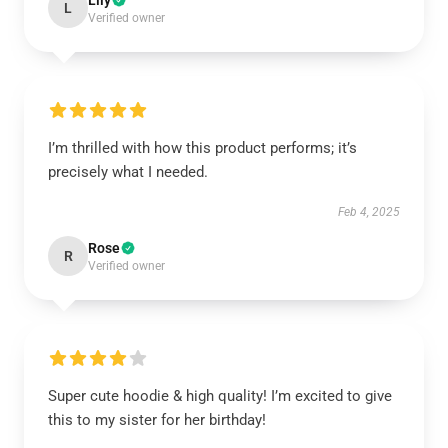
Lily
L
Verified owner
I’m thrilled with how this product performs; it’s
precisely what I needed.
Feb 4, 2025
Rose
R
Verified owner
Super cute hoodie & high quality! I’m excited to give
this to my sister for her birthday!