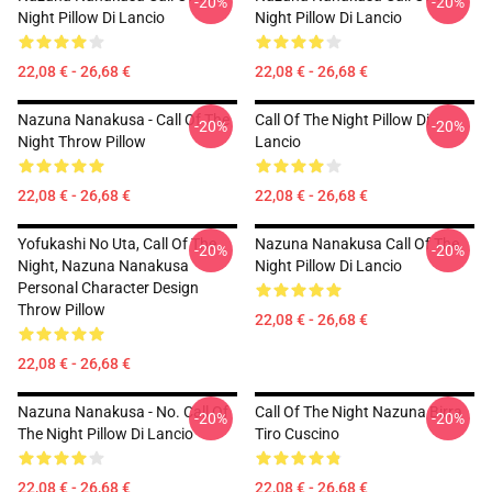
-20%
-20%
Night Pillow Di Lancio
Night Pillow Di Lancio
22,08 € - 26,68 €
22,08 € - 26,68 €
Nazuna Nanakusa - Call Of The
Call Of The Night Pillow Di
-20%
-20%
Night Throw Pillow
Lancio
22,08 € - 26,68 €
22,08 € - 26,68 €
Yofukashi No Uta, Call Of The
Nazuna Nanakusa Call Of The
-20%
-20%
Night, Nazuna Nanakusa
Night Pillow Di Lancio
Personal Character Design
Throw Pillow
22,08 € - 26,68 €
22,08 € - 26,68 €
Nazuna Nanakusa - No. Call Of
Call Of The Night Nazuna Birra
-20%
-20%
The Night Pillow Di Lancio
Tiro Cuscino
22,08 € - 26,68 €
22,08 € - 26,68 €