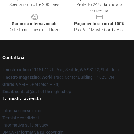
Spediamo in oltre 200 paesi
Protetto 24/7 dai clic alla
consegna
Garanzia internazionale
Pagamento sicuro al 100%
Offerto nel paese di utilizzo
PayPal / MasterCard / Visa
Contattaci
Il nostro ufficio
:
1
11517 12th Ave, Seattle, WA 98122, Stati Uniti
Il nostro magazzino
: World Trade Center Building 1 1025, CN
Orario
: 9AM – 5PM (Mon – Fri)
Email
: contact@call of thenight.shop
La nostra azienda
Informazioni su di noi
Termini e condizioni
Informativa sulla privacy
DMCA - Informativa sul copyright