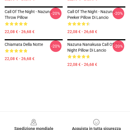
Call Of The Night - Nazuna
Call Of The Night - Nazuna
-20%
-20%
Throw Pillow
Peeker Pillow Di Lancio
22,08 € - 26,68 €
22,08 € - 26,68 €
Chiamata Della Notte
Nazuna Nanakusa Call Of The
-20%
-20%
Night Pillow Di Lancio
22,08 € - 26,68 €
22,08 € - 26,68 €
Footer
Spedizione mondiale
Acquista in tutta sicurezza