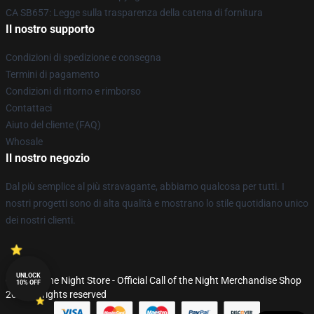
CA SB657: Legge sulla trasparenza della catena di fornitura
Il nostro supporto
Condizioni di spedizione e consegna
Termini di pagamento
Condizioni di ritorno e rimborso
Contattaci
Aiuto del cliente (FAQ)
Whosale
Il nostro negozio
Dal più semplice al più stravagante, abbiamo qualcosa per tutti. I
nostri progetti sono di alta qualità e mostrano lo stile quotidiano unico
dei nostri clienti.
UNLOCK
© Call of the Night Store - Official Call of the Night Merchandise Shop
10% OFF
2026 all rights reserved