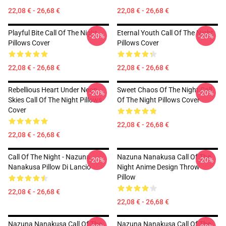
22,08 € - 26,68 €
22,08 € - 26,68 €
Playful Bite Call Of The Night
Eternal Youth Call Of The Night
-20%
-20%
Pillows Cover
Pillows Cover
22,08 € - 26,68 €
22,08 € - 26,68 €
Rebellious Heart Under Neon
Sweet Chaos Of The Night Call
-20%
-20%
Skies Call Of The Night Pillows
Of The Night Pillows Cover
Cover
22,08 € - 26,68 €
22,08 € - 26,68 €
Call Of The Night - Nazuna
Nazuna Nanakusa Call Of The
-20%
-20%
Nanakusa Pillow Di Lancio
Night Anime Design Throw
Pillow
22,08 € - 26,68 €
22,08 € - 26,68 €
Nazuna Nanakusa Call Of The
Nazuna Nanakusa Call Of The