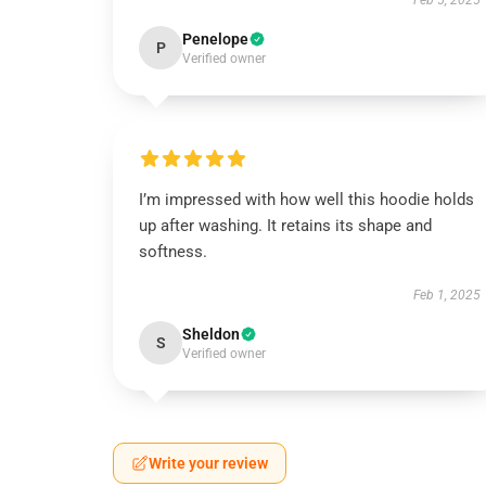
Feb 5, 2025
Penelope
P
Verified owner
I’m impressed with how well this hoodie holds
up after washing. It retains its shape and
softness.
Feb 1, 2025
Sheldon
S
Verified owner
Write your review