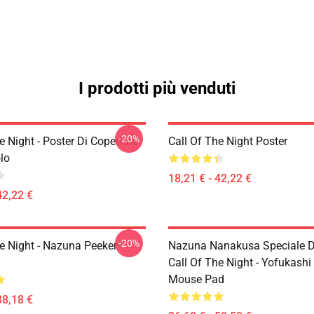
I prodotti più venduti
-20%
e Night - Poster Di Copertura
Call Of The Night Poster
lo
18,21 € - 42,22 €
42,22 €
-20%
he Night - Nazuna Peeker
Nazuna Nanakusa Speciale D
Call Of The Night - Yofukashi
Mouse Pad
38,18 €