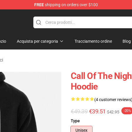
FREE
shipping on orders over $100
chandise Shop
zio
Acquista per categoria
Tracciamento ordine
Blog
ci
Call Of The Nig
Hoodie
(4 customer reviews
€49.39
€39.51
-20%
$42.95
Type
Unisex