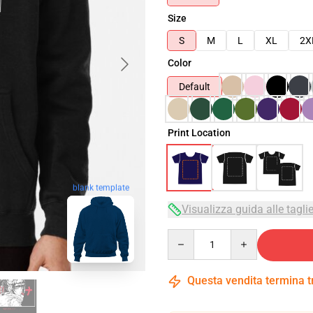
Size
S
M
L
XL
2X
Color
Default
Print Location
blank template
Visualizza guida alle tagli
Quantity
Questa vendita termina 