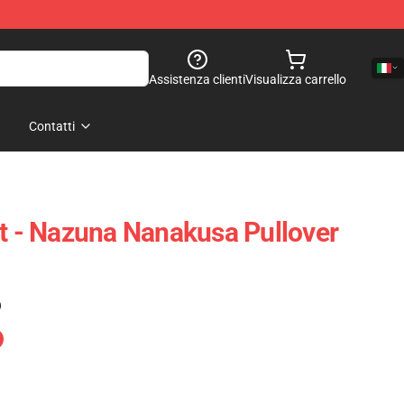
Assistenza clienti
Visualizza carrello
Contatti
ht - Nazuna Nanakusa Pullover
)