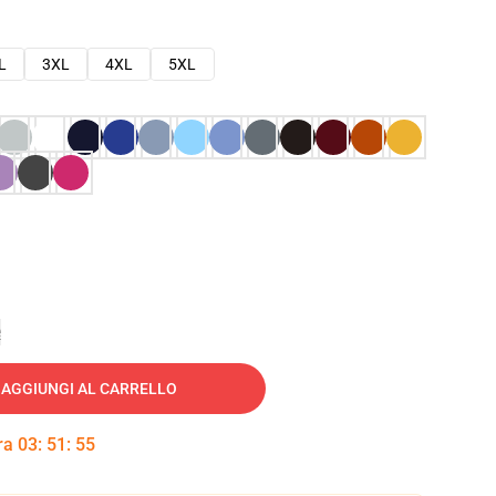
L
3XL
4XL
5XL
e
AGGIUNGI AL CARRELLO
tra
03
:
51
:
54