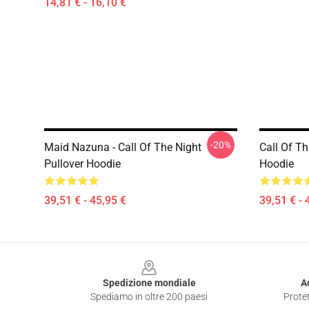
14,81 € - 16,10 €
-20%
Maid Nazuna - Call Of The Night
Call Of Th
Pullover Hoodie
Hoodie
39,51 € - 45,95 €
39,51 € - 
Footer
Spedizione mondiale
A
Spediamo in oltre 200 paesi
Protet