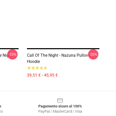
-20%
-20%
e Night
Call Of The Night - Nazuna Pullover
Hoodie
39,51 € - 45,95 €
e
Pagamento sicuro al 100%
zo
PayPal / MasterCard / Visa