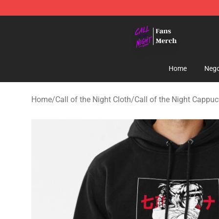
Call of the Night Store - Official Call of the Night Mer
Home
Nego
Home
/
Call of the Night Cloth
/
Call of the Night Cappuc