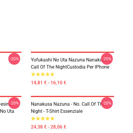
-20%
-20%
Yofukashi No Uta Nazuna Nanakusa
Call Of The NightCustodia Per IPhone
14,81 € - 16,10 €
-20%
-20%
esing -
Nanakusa Nazuna - No. Call Of The
 No Uta
Night - T-Shirt Essenziale
24,38 € - 28,06 €