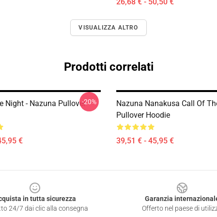
26,68 € - 50,50 €
VISUALIZZA ALTRO
Prodotti correlati
-20%
e Night - Nazuna Pullover
Nazuna Nanakusa Call Of Th
Pullover Hoodie
45,95 €
39,51 € - 45,95 €
cquista in tutta sicurezza
Garanzia internazional
to 24/7 dai clic alla consegna
Offerto nel paese di utiliz