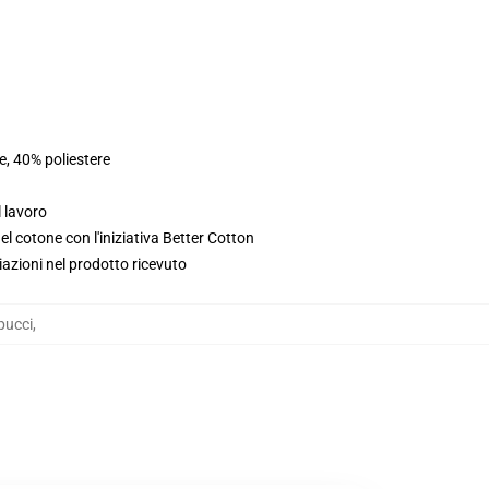
e, 40% poliestere
l lavoro
l cotone con l'iniziativa Better Cotton
iazioni nel prodotto ricevuto
pucci
,