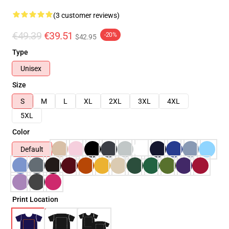
(3 customer reviews)
€49.39
€39.51
-20%
$42.95
Type
Unisex
Size
S
M
L
XL
2XL
3XL
4XL
5XL
Color
Default
Print Location