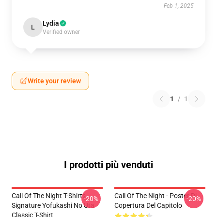
Feb 1, 2025
Lydia
L
Verified owner
Write your review
1
/
1
I prodotti più venduti
Call Of The Night T-Shirts -
Call Of The Night - Poster Di
-20%
-20%
Signature Yofukashi No Uta
Copertura Del Capitolo
Classic T-Shirt