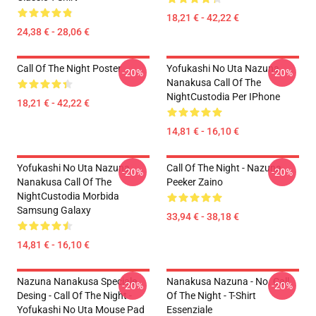
18,21 € - 42,22 €
24,38 € - 28,06 €
Call Of The Night Poster
Yofukashi No Uta Nazuna
-20%
-20%
Nanakusa Call Of The
NightCustodia Per IPhone
18,21 € - 42,22 €
14,81 € - 16,10 €
Yofukashi No Uta Nazuna
Call Of The Night - Nazuna
-20%
-20%
Nanakusa Call Of The
Peeker Zaino
NightCustodia Morbida
Samsung Galaxy
33,94 € - 38,18 €
14,81 € - 16,10 €
Nazuna Nanakusa Speciale
Nanakusa Nazuna - No. Call
-20%
-20%
Desing - Call Of The Night -
Of The Night - T-Shirt
Yofukashi No Uta Mouse Pad
Essenziale