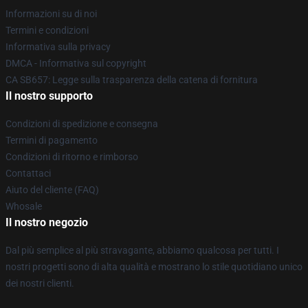
Informazioni su di noi
Termini e condizioni
Informativa sulla privacy
DMCA - Informativa sul copyright
CA SB657: Legge sulla trasparenza della catena di fornitura
Il nostro supporto
Condizioni di spedizione e consegna
Termini di pagamento
Condizioni di ritorno e rimborso
Contattaci
Aiuto del cliente (FAQ)
Whosale
Il nostro negozio
Dal più semplice al più stravagante, abbiamo qualcosa per tutti. I
nostri progetti sono di alta qualità e mostrano lo stile quotidiano unico
dei nostri clienti.