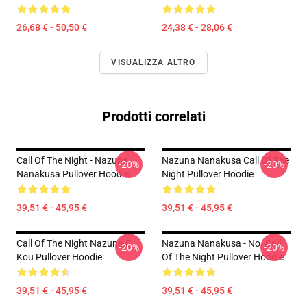
26,68 € - 50,50 €
24,38 € - 28,06 €
VISUALIZZA ALTRO
Prodotti correlati
Call Of The Night - Nazuna
Nazuna Nanakusa Call Of The
-20%
-20%
Nanakusa Pullover Hoodie
Night Pullover Hoodie
39,51 € - 45,95 €
39,51 € - 45,95 €
Call Of The Night Nazuna E
Nazuna Nanakusa - No. Call
-20%
-20%
Kou Pullover Hoodie
Of The Night Pullover Hoodie
39,51 € - 45,95 €
39,51 € - 45,95 €