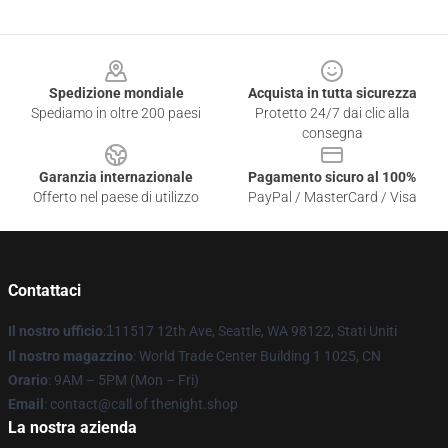
Footer
Spedizione mondiale
Acquista in tutta sicurezza
Spediamo in oltre 200 paesi
Protetto 24/7 dai clic alla
consegna
Garanzia internazionale
Pagamento sicuro al 100%
Offerto nel paese di utilizzo
PayPal / MasterCard / Visa
Contattaci
Il nostro ufficio
:
1
11517 12th Ave, Seattle, WA 98122, Stati Uniti
Il nostro magazzino
: World Trade Center Building 1 1025, CN
Orario
: 9AM – 5PM (Mon – Fri)
Email
: contact@call of thenight.shop
La nostra azienda