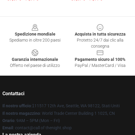
Footer
Spedizione mondiale
Acquista in tutta sicurezza
Spediamo in oltre 200 paesi
Protetto 24/7 dai clic alla
consegna
Garanzia internazionale
Pagamento sicuro al 100%
Offerto nel paese di utilizzo
PayPal / MasterCard / Visa
Contattaci
Il nostro ufficio
:
1
11517 12th Ave, Seattle, WA 98122, Stati Uniti
Il nostro magazzino
: World Trade Center Building 1 1025, CN
Orario
: 9AM – 5PM (Mon – Fri)
Email
: contact@call of thenight.shop
La nostra azienda