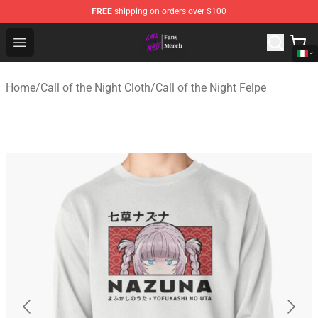
FREE
shipping on orders over $100
Call of the Night Store - Official Call of the Night Merch
Open menu
Home
/
Call of the Night Cloth
/
Call of the Night Felpe