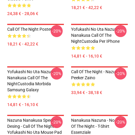
18,21 € - 42,22 €
24,38 € - 28,06 €
Call Of The Night Poster
Yofukashi No Uta Nazuna
-20%
-20%
Nanakusa Call Of The
NightCustodia Per IPhone
18,21 € - 42,22 €
14,81 € - 16,10 €
Yofukashi No Uta Nazuna
Call Of The Night - Nazuna
-20%
-20%
Nanakusa Call Of The
Peeker Zaino
NightCustodia Morbida
Samsung Galaxy
33,94 € - 38,18 €
14,81 € - 16,10 €
Nazuna Nanakusa Speciale
Nanakusa Nazuna - No. Call
-20%
-20%
Desing - Call Of The Night -
Of The Night - T-Shirt
Yofukashi No Uta Mouse Pad
Essenziale