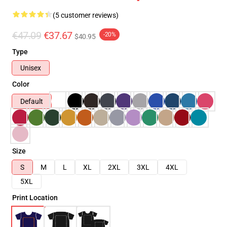
(5 customer reviews)
€47.09
€37.67
-20%
$40.95
Type
Unisex
Color
Default
Size
S
M
L
XL
2XL
3XL
4XL
5XL
Print Location