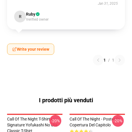
Jan 31, 2025
Ruby
R
Verified owner
Write your review
1
/
1
I prodotti più venduti
Call Of The Night T-Shirts -
Call Of The Night - Poster Di
-20%
-20%
Signature Yofukashi No Uta
Copertura Del Capitolo
Classic T-Shirt