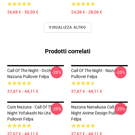
26,68 € - 50,50 €
24,38 € - 28,06 €
VISUALIZZA ALTRO
Prodotti correlati
Call Of The Night - Occhi
Call Of The Night - Nazuna
-20%
-20%
Nazuna Pullover Felpa
Pullover Felpa
37,67 € - 44,11 €
37,67 € - 44,11 €
Cute Nazuna - Call Of The
Nazuna Nanakusa Call Of The
-20%
-20%
Night Yofukashi No Uta
Night Anime Design Pullover
Pullover Felpa
Felpa
37,67 € - 44,11 €
37,67 € - 44,11 €