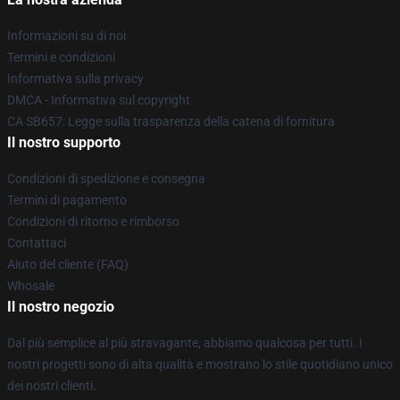
Informazioni su di noi
Termini e condizioni
Informativa sulla privacy
DMCA - Informativa sul copyright
CA SB657: Legge sulla trasparenza della catena di fornitura
Il nostro supporto
Condizioni di spedizione e consegna
Termini di pagamento
Condizioni di ritorno e rimborso
Contattaci
Aiuto del cliente (FAQ)
Whosale
Il nostro negozio
Dal più semplice al più stravagante, abbiamo qualcosa per tutti. I
nostri progetti sono di alta qualità e mostrano lo stile quotidiano unico
dei nostri clienti.