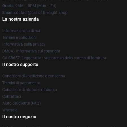
Orario
: 9AM – 5PM (Mon – Fri)
Email
: contact@call of thenight.shop
La nostra azienda
Informazioni su di noi
Termini e condizioni
Informativa sulla privacy
DMCA - Informativa sul copyright
CA SB657: Legge sulla trasparenza della catena di fornitura
Il nostro supporto
Condizioni di spedizione e consegna
Termini di pagamento
Condizioni di ritorno e rimborso
Contattaci
Aiuto del cliente (FAQ)
Whosale
Il nostro negozio