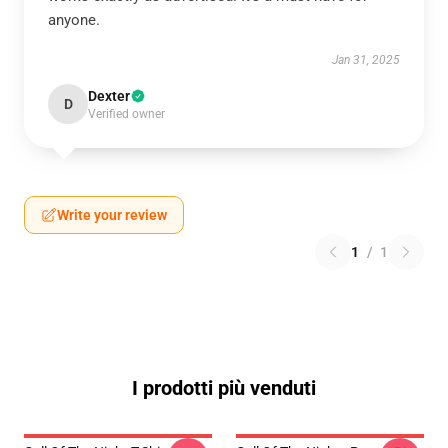
anyone.
Jan 31, 2025
Dexter
D
Verified owner
Write your review
1
/
1
I prodotti più venduti