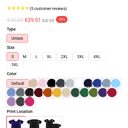
(5 customer reviews)
€49.39
€39.51
-20%
$42.95
Type
Unisex
Size
S
M
L
XL
2XL
3XL
4XL
5XL
Color
Default
Print Location