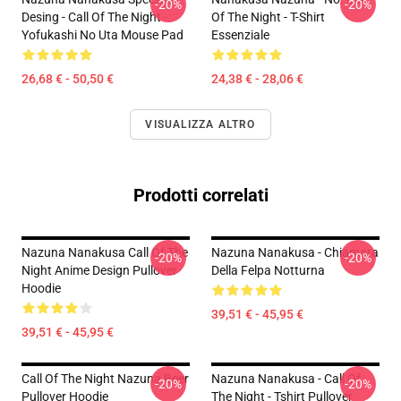
-20%
-20%
Desing - Call Of The Night -
Of The Night - T-Shirt
Yofukashi No Uta Mouse Pad
Essenziale
26,68 € - 50,50 €
24,38 € - 28,06 €
VISUALIZZA ALTRO
Prodotti correlati
Nazuna Nanakusa Call Of The
Nazuna Nanakusa - Chiamata
-20%
-20%
Night Anime Design Pullover
Della Felpa Notturna
Hoodie
39,51 € - 45,95 €
39,51 € - 45,95 €
Call Of The Night Nazuna Beer
Nazuna Nanakusa - Call Of
-20%
-20%
Pullover Hoodie
The Night - Tshirt Pullover