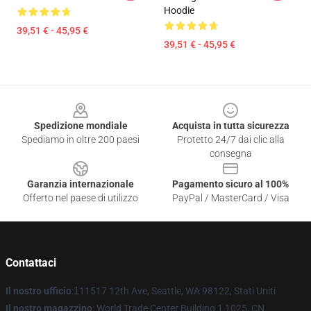
Hoodie
39,51 € - 45,95 €
39,51 € - 45,95 €
Footer
Spedizione mondiale
Acquista in tutta sicurezza
Spediamo in oltre 200 paesi
Protetto 24/7 dai clic alla
consegna
Garanzia internazionale
Pagamento sicuro al 100%
Offerto nel paese di utilizzo
PayPal / MasterCard / Visa
Contattaci
Il nostro ufficio
:
1
11517 12th Ave, Seattle, WA 98122, Stati Uniti
Il nostro magazzino
: World Trade Center Building 1 1025, CN