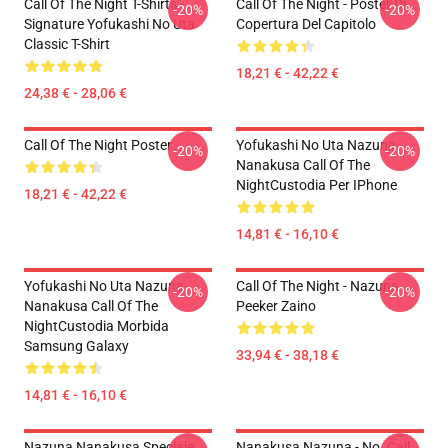
Call Of The Night T-Shirts -
Call Of The Night - Poster Di
-20%
-20%
Signature Yofukashi No Uta
Copertura Del Capitolo
Classic T-Shirt
18,21 € - 42,22 €
24,38 € - 28,06 €
Call Of The Night Poster
Yofukashi No Uta Nazuna
-20%
-20%
Nanakusa Call Of The
NightCustodia Per IPhone
18,21 € - 42,22 €
14,81 € - 16,10 €
Yofukashi No Uta Nazuna
Call Of The Night - Nazuna
-20%
-20%
Nanakusa Call Of The
Peeker Zaino
NightCustodia Morbida
Samsung Galaxy
33,94 € - 38,18 €
14,81 € - 16,10 €
Nazuna Nanakusa Speciale
Nanakusa Nazuna - No. Call