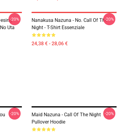
-20%
-20%
esing -
Nanakusa Nazuna - No. Call Of The
 No Uta
Night - T-Shirt Essenziale
24,38 € - 28,06 €
-20%
-20%
Kou
Maid Nazuna - Call Of The Night
Pullover Hoodie