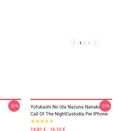
1
/
1
-20%
-20%
Yofukashi No Uta Nazuna Nanakusa
Call Of The NightCustodia Per IPhone
14,81 € - 16,10 €