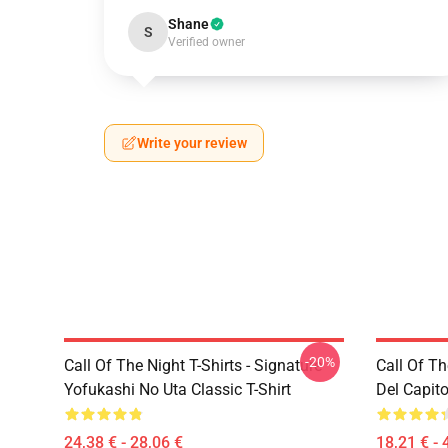
Shane
S
Verified owner
Write your review
-20%
Call Of The Night T-Shirts - Signature
Call Of Th
Yofukashi No Uta Classic T-Shirt
Del Capito
24,38 € - 28,06 €
18,21 € - 