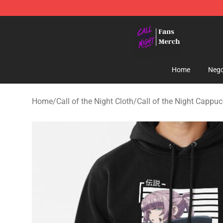
Call of the Night Store - Official Call of the Night Mer
Home
Nego
Home
/
Call of the Night Cloth
/
Call of the Night Cappuc