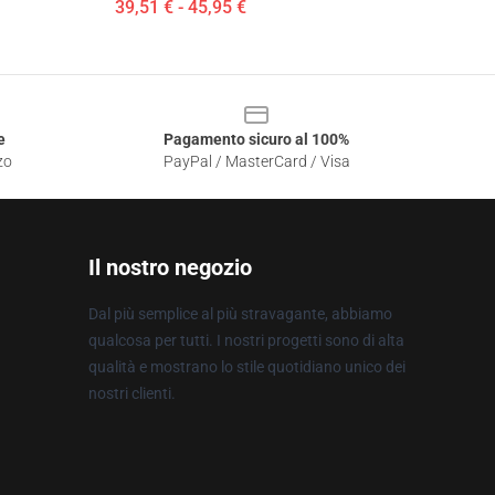
39,51 € - 45,95 €
e
Pagamento sicuro al 100%
zo
PayPal / MasterCard / Visa
Il nostro negozio
Dal più semplice al più stravagante, abbiamo
qualcosa per tutti. I nostri progetti sono di alta
qualità e mostrano lo stile quotidiano unico dei
nostri clienti.