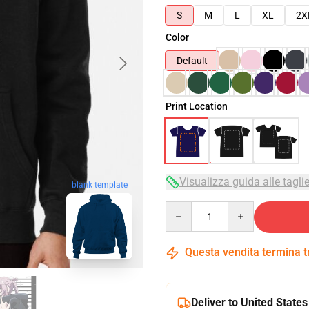
S
M
L
XL
2X
Color
Default
Print Location
Visualizza guida alle tagli
blank template
Quantity
Questa vendita termina 
Deliver to United States