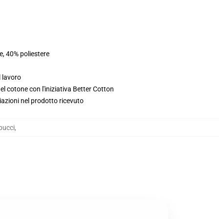
e, 40% poliestere
l lavoro
l cotone con l'iniziativa Better Cotton
iazioni nel prodotto ricevuto
pucci
,