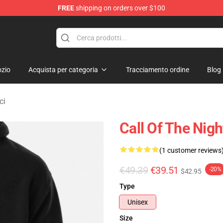
FREE
shipping on orders over $100
chandise Shop
zio
Acquista per categoria
Tracciamento ordine
Blog
ci
Call Of The Nig
(1 customer reviews
€49.39
€39.51
-20%
$42.95
Type
Unisex
Size