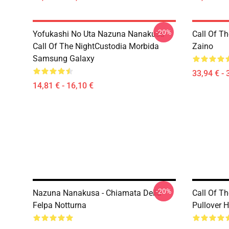
-20%
Yofukashi No Uta Nazuna Nanakusa
Call Of T
Call Of The NightCustodia Morbida
Zaino
Samsung Galaxy
33,94 € - 
14,81 € - 16,10 €
-20%
Nazuna Nanakusa - Chiamata Della
Call Of T
Felpa Notturna
Pullover 