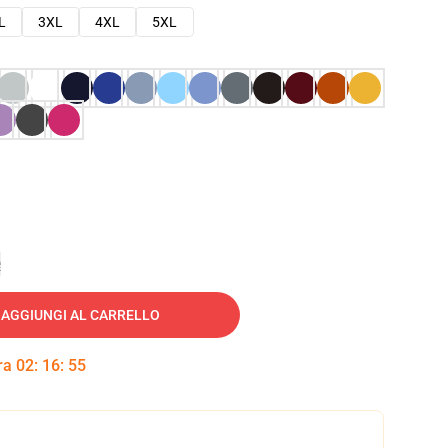
L
3XL
4XL
5XL
e
AGGIUNGI AL CARRELLO
tra
02
:
16
:
54