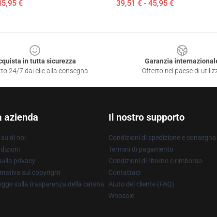
45,95 €
39,51 € - 45,95 €
cquista in tutta sicurezza
Garanzia internazional
to 24/7 dai clic alla consegna
Offerto nel paese di utiliz
a azienda
Il nostro supporto
su di noi
Condizioni di spedizione e consegna
dizioni
Termini di pagamento
ulla privacy
Condizioni di ritorno e rimborso
mativa sul copyright
Contattaci
gge sulla trasparenza della catena
Aiuto del cliente (FAQ)
Whosale