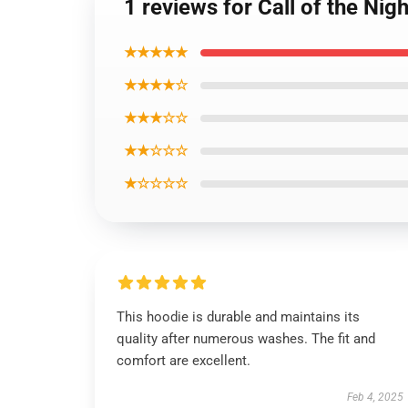
1 reviews for Call of the Nig
★★★★★
★★★★☆
★★★☆☆
★★☆☆☆
★☆☆☆☆
This hoodie is durable and maintains its
quality after numerous washes. The fit and
comfort are excellent.
Feb 4, 2025