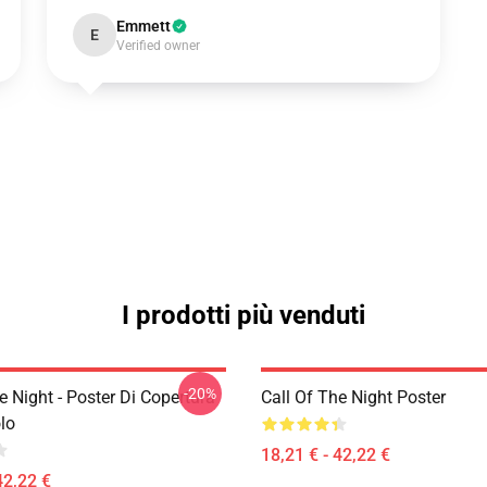
Emmett
E
Verified owner
I prodotti più venduti
-20%
e Night - Poster Di Copertura
Call Of The Night Poster
lo
18,21 € - 42,22 €
42,22 €