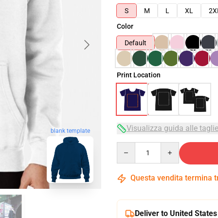
S
M
L
XL
2X
Color
Default
Print Location
Visualizza guida alle tagli
blank template
Quantity
Questa vendita termina 
Deliver to United States