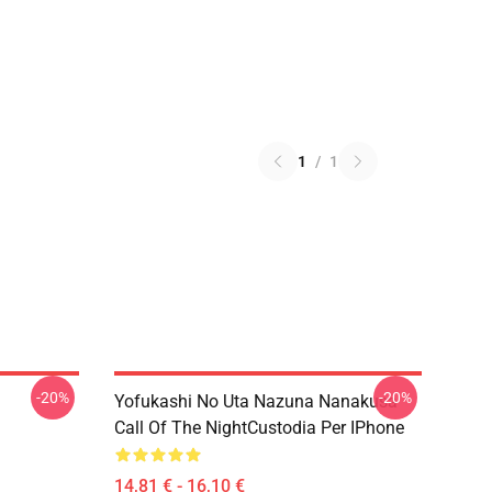
1
/
1
-20%
-20%
Yofukashi No Uta Nazuna Nanakusa
Call Of The NightCustodia Per IPhone
14,81 € - 16,10 €