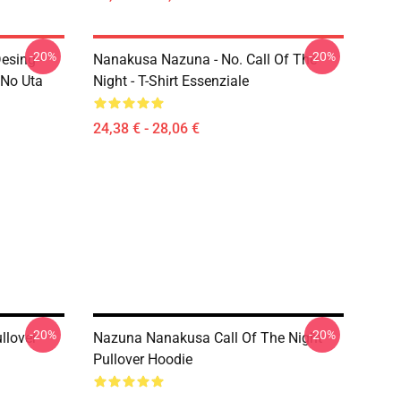
-20%
-20%
esing -
Nanakusa Nazuna - No. Call Of The
 No Uta
Night - T-Shirt Essenziale
24,38 € - 28,06 €
-20%
-20%
llover
Nazuna Nanakusa Call Of The Night
Pullover Hoodie