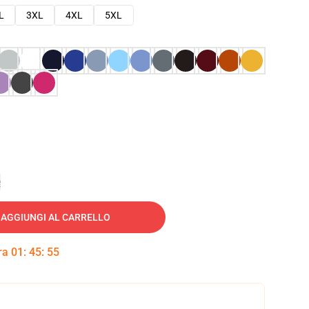
L
3XL
4XL
5XL
e
AGGIUNGI AL CARRELLO
tra
01
:
45
:
54