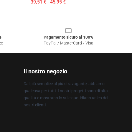
39,51 € - 45,95 €
e
Pagamento sicuro al 100%
zo
PayPal / MasterCard / Visa
Il nostro negozio
Dal più semplice al più stravagante, abbiamo
qualcosa per tutti. I nostri progetti sono di alta
qualità e mostrano lo stile quotidiano unico dei
nostri clienti.