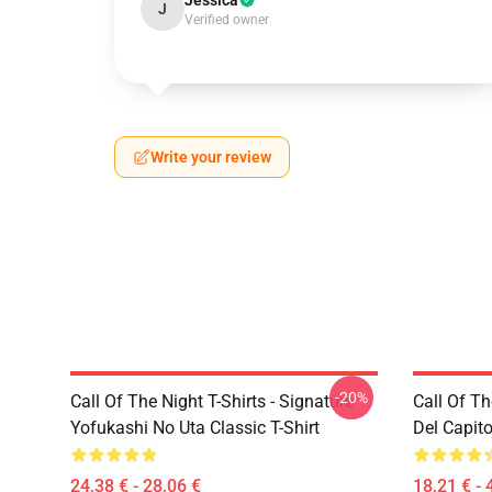
Jessica
J
Verified owner
Write your review
-20%
Call Of The Night T-Shirts - Signature
Call Of Th
Yofukashi No Uta Classic T-Shirt
Del Capito
24,38 € - 28,06 €
18,21 € - 