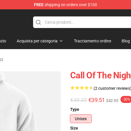
FREE
shipping on orders over $100
chandise Shop
zio
Acquista per categoria
Tracciamento ordine
Blog
ci
Call Of The Nigh
(2 customer reviews
€49.39
€39.51
-20%
$42.95
Type
Unisex
Size