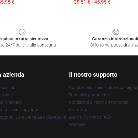
45,95 €
39,51 € - 45,95 €
cquista in tutta sicurezza
Garanzia internazional
to 24/7 dai clic alla consegna
Offerto nel paese di utiliz
a azienda
Il nostro supporto
su di noi
Condizioni di spedizione e consegna
dizioni
Termini di pagamento
ulla privacy
Condizioni di ritorno e rimborso
mativa sul copyright
Contattaci
gge sulla trasparenza della catena
Aiuto del cliente (FAQ)
Whosale