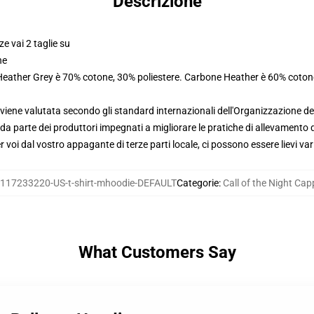
Descrizione
ze vai 2 taglie su
ne
 Heather Grey è 70% cotone, 30% poliestere. Carbone Heather è 60% coton
viene valutata secondo gli standard internazionali dell'Organizzazione de
 parte dei produttori impegnati a migliorare le pratiche di allevamento di
voi dal vostro appagante di terze parti locale, ci possono essere lievi var
117233220-US-t-shirt-mhoodie-DEFAULT
Categorie
:
Call of the Night Cap
What Customers Say