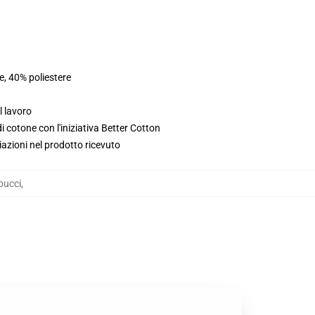
e, 40% poliestere
l lavoro
 cotone con l'iniziativa Better Cotton
iazioni nel prodotto ricevuto
pucci
,