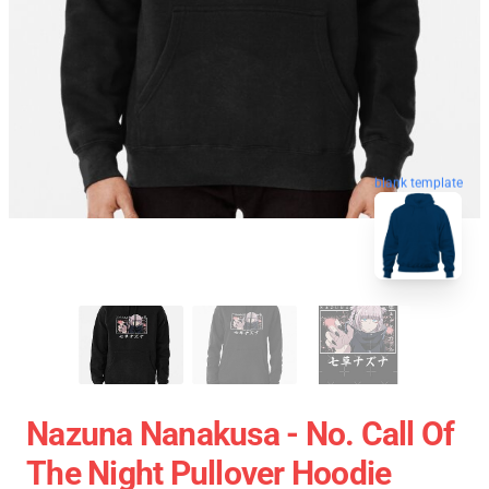
blank template
Nazuna Nanakusa - No. Call Of
The Night Pullover Hoodie