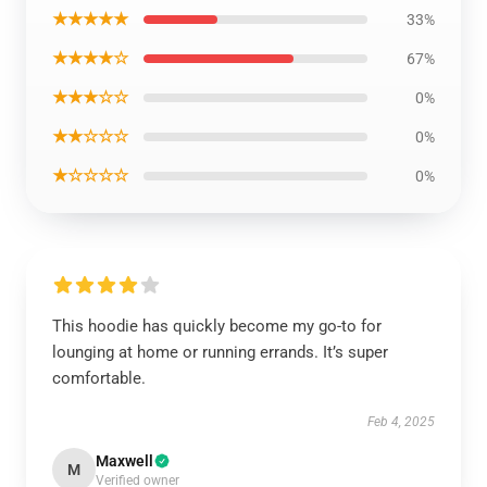
★★★★★
33%
★★★★☆
67%
★★★☆☆
0%
★★☆☆☆
0%
★☆☆☆☆
0%
This hoodie has quickly become my go-to for
lounging at home or running errands. It’s super
comfortable.
Feb 4, 2025
Maxwell
M
Verified owner