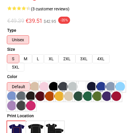
(3 customer reviews)
€49.39
€39.51
-20%
$42.95
Type
Unisex
Size
S
M
L
XL
2XL
3XL
4XL
5XL
Color
Default
Print Location