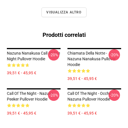
VISUALIZZA ALTRO
Prodotti correlati
Nazuna Nanakusa Call Of The
Chiamata Della Notte -
-20%
-20%
Night Pullover Hoodie
Nazuna Nanakusa Pullover
Hoodie
39,51 € - 45,95 €
39,51 € - 45,95 €
Call Of The Night - Nazuna
Call Of The Night - Occhi
-20%
-20%
Peeker Pullover Hoodie
Nazuna Pullover Hoodie
39,51 € - 45,95 €
39,51 € - 45,95 €