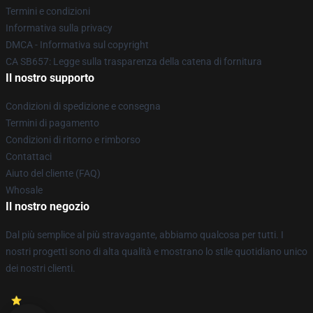
Termini e condizioni
Informativa sulla privacy
DMCA - Informativa sul copyright
CA SB657: Legge sulla trasparenza della catena di fornitura
Il nostro supporto
Condizioni di spedizione e consegna
Termini di pagamento
Condizioni di ritorno e rimborso
Contattaci
Aiuto del cliente (FAQ)
Whosale
Il nostro negozio
Dal più semplice al più stravagante, abbiamo qualcosa per tutti. I
nostri progetti sono di alta qualità e mostrano lo stile quotidiano unico
dei nostri clienti.