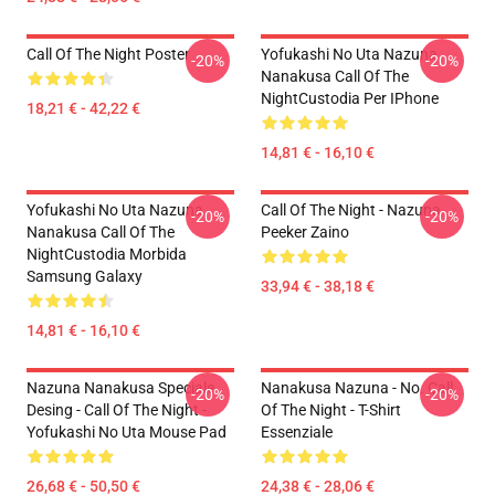
Call Of The Night Poster
Yofukashi No Uta Nazuna
-20%
-20%
Nanakusa Call Of The
NightCustodia Per IPhone
18,21 € - 42,22 €
14,81 € - 16,10 €
Yofukashi No Uta Nazuna
Call Of The Night - Nazuna
-20%
-20%
Nanakusa Call Of The
Peeker Zaino
NightCustodia Morbida
Samsung Galaxy
33,94 € - 38,18 €
14,81 € - 16,10 €
Nazuna Nanakusa Speciale
Nanakusa Nazuna - No. Call
-20%
-20%
Desing - Call Of The Night -
Of The Night - T-Shirt
Yofukashi No Uta Mouse Pad
Essenziale
26,68 € - 50,50 €
24,38 € - 28,06 €