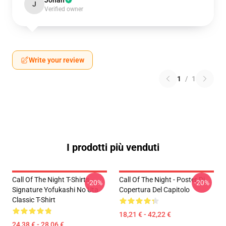
Jonah
J
Verified owner
Write your review
1
/
1
I prodotti più venduti
Call Of The Night T-Shirts -
Call Of The Night - Poster Di
-20%
-20%
Signature Yofukashi No Uta
Copertura Del Capitolo
Classic T-Shirt
18,21 € - 42,22 €
24,38 € - 28,06 €