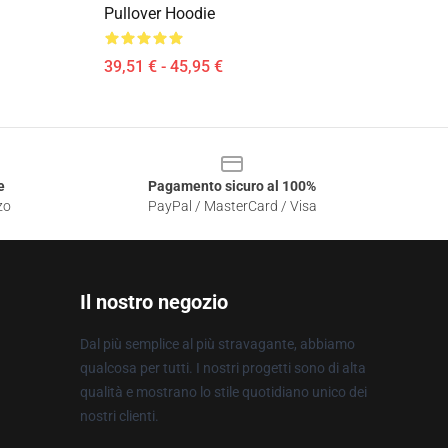
Pullover Hoodie
39,51 € - 45,95 €
e
Pagamento sicuro al 100%
zo
PayPal / MasterCard / Visa
Il nostro negozio
Dal più semplice al più stravagante, abbiamo
qualcosa per tutti. I nostri progetti sono di alta
qualità e mostrano lo stile quotidiano unico dei
nostri clienti.