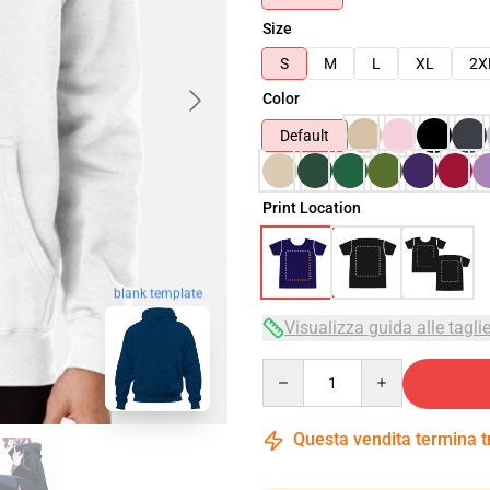
Size
S
M
L
XL
2X
Color
Default
Print Location
blank template
Visualizza guida alle tagli
Quantity
Questa vendita termina 