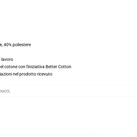
e, 40% poliestere
l lavoro
l cotone con l'iniziativa Better Cotton
iazioni nel prodotto ricevuto
pucci
,