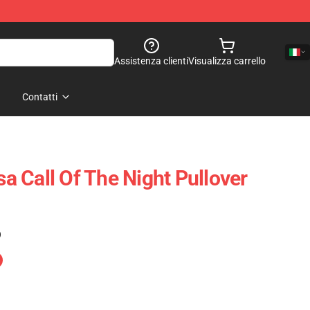
Assistenza clienti
Visualizza carrello
Contatti
 Call Of The Night Pullover
)