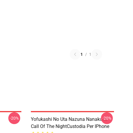
1
/
1
-20%
-20%
Yofukashi No Uta Nazuna Nanakusa
Call Of The NightCustodia Per IPhone