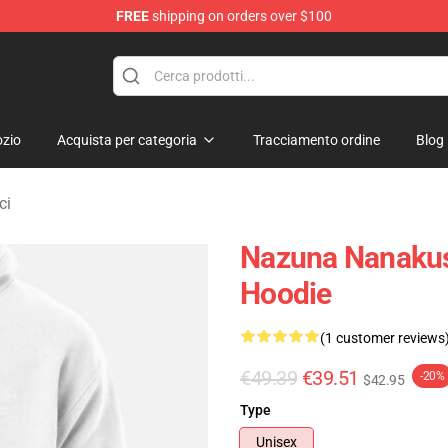
FREE
shipping on orders over $100
chandise Shop
zio
Acquista per categoria
Tracciamento ordine
Blog
ci
Nazuna Nanakusa
Hoodie
(1 customer reviews
€49.39
€39.51
-20%
$42.95
Type
Unisex