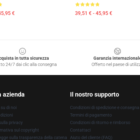
45,95 €
39,51 € - 45,95 €
cquista in tutta sicurezza
Garanzia internazional
to 24/7 dai clic alla consegna
Offerto nel paese di utiliz
a azienda
Il nostro supporto
su di noi
Condizioni di spedizione e consegna
dizioni
Termini di pagamento
ulla privacy
Condizioni di ritorno e rimborso
mativa sul copyright
Contattaci
gge sulla trasparenza della catena
Aiuto del cliente (FAQ)