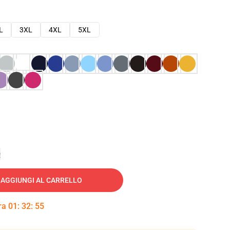
L
3XL
4XL
5XL
e
AGGIUNGI AL CARRELLO
tra
01
:
32
:
54