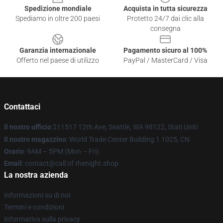
Spedizione mondiale
Acquista in tutta sicurezza
Spediamo in oltre 200 paesi
Protetto 24/7 dai clic alla
consegna
Garanzia internazionale
Pagamento sicuro al 100%
Offerto nel paese di utilizzo
PayPal / MasterCard / Visa
Contattaci
Il nostro ufficio
:
1
11517 12th Ave, Seattle, WA 98122, Stati Uniti
Il nostro magazzino
: World Trade Center Building 1 1025, CN
Orario
: 9AM – 5PM (Mon – Fri)
Email
: contact@call of thenight.shop
La nostra azienda
Informazioni su di noi
Termini e condizioni
Informativa sulla privacy