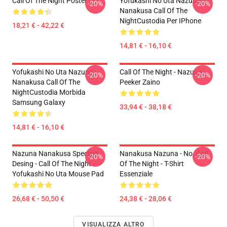
Call Of The Night Poster
Yofukashi No Uta Nazuna
-20%
-20%
Nanakusa Call Of The
NightCustodia Per IPhone
18,21 € - 42,22 €
14,81 € - 16,10 €
Yofukashi No Uta Nazuna
Call Of The Night - Nazuna
-20%
-20%
Nanakusa Call Of The
Peeker Zaino
NightCustodia Morbida
Samsung Galaxy
33,94 € - 38,18 €
14,81 € - 16,10 €
Nazuna Nanakusa Speciale
Nanakusa Nazuna - No. Call
-20%
-20%
Desing - Call Of The Night -
Of The Night - T-Shirt
Yofukashi No Uta Mouse Pad
Essenziale
26,68 € - 50,50 €
24,38 € - 28,06 €
VISUALIZZA ALTRO