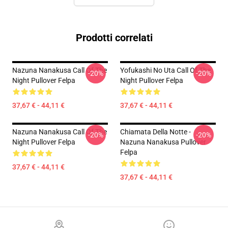
Prodotti correlati
Nazuna Nanakusa Call Of The
Yofukashi No Uta Call Of The
-20%
-20%
Night Pullover Felpa
Night Pullover Felpa
37,67 € - 44,11 €
37,67 € - 44,11 €
Nazuna Nanakusa Call Of The
Chiamata Della Notte -
-20%
-20%
Night Pullover Felpa
Nazuna Nanakusa Pullover
Felpa
37,67 € - 44,11 €
37,67 € - 44,11 €
Footer