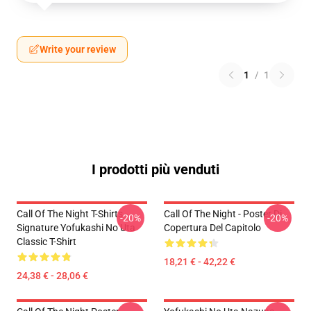
Write your review
1
/
1
I prodotti più venduti
Call Of The Night T-Shirts -
Call Of The Night - Poster Di
-20%
-20%
Signature Yofukashi No Uta
Copertura Del Capitolo
Classic T-Shirt
18,21 € - 42,22 €
24,38 € - 28,06 €