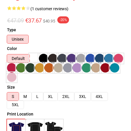
(1 customer reviews)
€47.09
€37.67
-20%
$40.95
Type
Unisex
Color
Default
Size
S
M
L
XL
2XL
3XL
4XL
5XL
Print Location