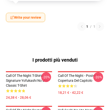
Write your review
1
/
1
I prodotti più venduti
Call Of The Night T-Shirts -
Call Of The Night - Poster Di
-20%
-20%
Signature Yofukashi No Uta
Copertura Del Capitolo
Classic T-Shirt
18,21 € - 42,22 €
24,38 € - 28,06 €