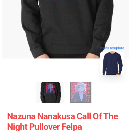
blank template
Nazuna Nanakusa Call Of The
Night Pullover Felpa