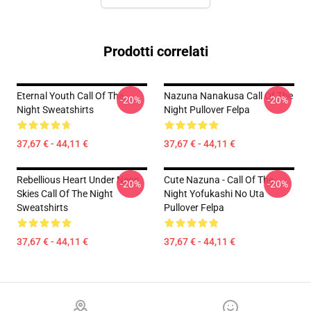
Prodotti correlati
Eternal Youth Call Of The
Nazuna Nanakusa Call Of The
-20%
-20%
Night Sweatshirts
Night Pullover Felpa
37,67 € - 44,11 €
37,67 € - 44,11 €
Rebellious Heart Under Neon
Cute Nazuna - Call Of The
-20%
-20%
Skies Call Of The Night
Night Yofukashi No Uta
Sweatshirts
Pullover Felpa
37,67 € - 44,11 €
37,67 € - 44,11 €
Footer