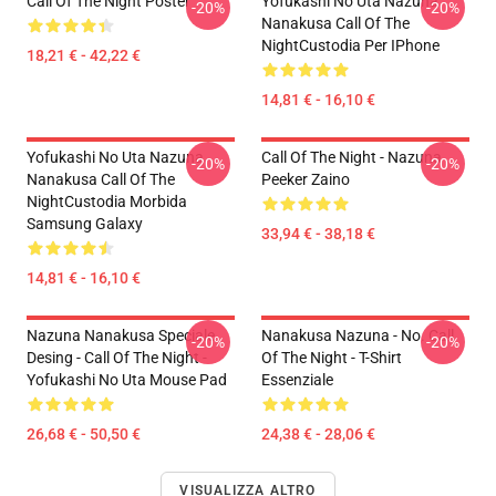
Call Of The Night Poster
Yofukashi No Uta Nazuna
-20%
-20%
Nanakusa Call Of The
NightCustodia Per IPhone
18,21 € - 42,22 €
14,81 € - 16,10 €
Yofukashi No Uta Nazuna
Call Of The Night - Nazuna
-20%
-20%
Nanakusa Call Of The
Peeker Zaino
NightCustodia Morbida
Samsung Galaxy
33,94 € - 38,18 €
14,81 € - 16,10 €
Nazuna Nanakusa Speciale
Nanakusa Nazuna - No. Call
-20%
-20%
Desing - Call Of The Night -
Of The Night - T-Shirt
Yofukashi No Uta Mouse Pad
Essenziale
26,68 € - 50,50 €
24,38 € - 28,06 €
VISUALIZZA ALTRO