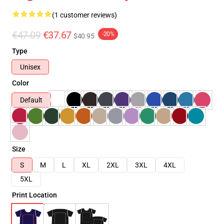
(1 customer reviews)
€47.09
€37.67
-20%
$40.95
Type
Unisex
Color
Default
Size
S
M
L
XL
2XL
3XL
4XL
5XL
Print Location