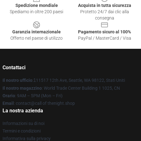
Spedizione mondiale
Acquista in tutta sicurezza
Spediamo in oltre 200 paesi
Protetto 24/7 dai clic alla
consegna
Garanzia internazionale
Pagamento sicuro al 100%
Offerto nel paese di utilizzo
PayPal / MasterCard / Visa
Contattaci
Il nostro ufficio
:
1
11517 12th Ave, Seattle, WA 98122, Stati Uniti
Il nostro magazzino
: World Trade Center Building 1 1025, CN
Orario
: 9AM – 5PM (Mon – Fri)
Email
: contact@call of thenight.shop
La nostra azienda
Informazioni su di noi
Termini e condizioni
Informativa sulla privacy