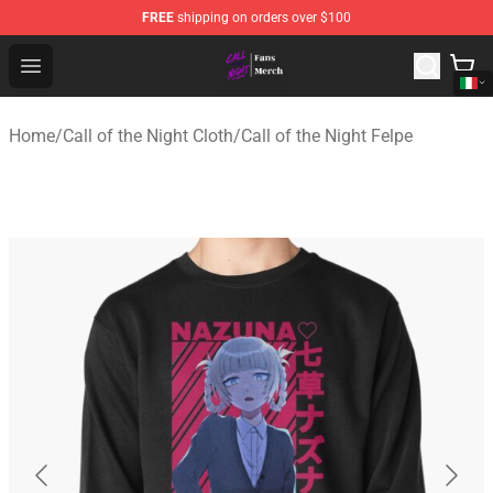
FREE
shipping on orders over $100
Call of the Night Store - Official Call of the Night Merch
Open menu
Home
/
Call of the Night Cloth
/
Call of the Night Felpe