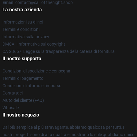
Email
: contact@call of thenight.shop
La nostra azienda
Informazioni su di noi
Termini e condizioni
Informativa sulla privacy
DMCA - Informativa sul copyright
CA SB657: Legge sulla trasparenza della catena di fornitura
Il nostro supporto
Condizioni di spedizione e consegna
Termini di pagamento
Condizioni di ritorno e rimborso
Contattaci
Aiuto del cliente (FAQ)
Whosale
Il nostro negozio
Dal più semplice al più stravagante, abbiamo qualcosa per tutti. I
nostri progetti sono di alta qualità e mostrano lo stile quotidiano unico