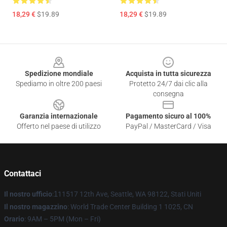
18,29 €
$19.89
18,29 €
$19.89
Footer
Spedizione mondiale
Acquista in tutta sicurezza
Spediamo in oltre 200 paesi
Protetto 24/7 dai clic alla
consegna
Garanzia internazionale
Pagamento sicuro al 100%
Offerto nel paese di utilizzo
PayPal / MasterCard / Visa
Contattaci
Il nostro ufficio
:
1
11517 12th Ave, Seattle, WA 98122, Stati Uniti
Il nostro magazzino
: World Trade Center Building 1 1025, CN
Orario
: 9AM – 5PM (Mon – Fri)