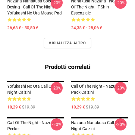
Nazuna Nanakusa Speciale
Nanakusa Nazuna - No. Call
-20%
-20%
Desing - Call Of The Night -
Of The Night - T-Shirt
Yofukashi No Uta Mouse Pad
Essenziale
26,68 € - 50,50 €
24,38 € - 28,06 €
VISUALIZZA ALTRO
Prodotti correlati
Yofukashi No Uta Call Of The
Call Of The Night - Nazuna
-20%
-20%
Night Calzini
Pack Calzini
18,29 €
$19.89
18,29 €
$19.89
Call Of The Night - Nazuna
Nazuna Nanakusa Call Of The
-20%
-20%
Peeker
Night Calzini