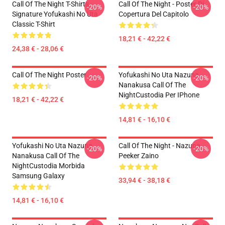
Call Of The Night T-Shirts -
Call Of The Night - Poster Di
-20%
-20%
Signature Yofukashi No Uta
Copertura Del Capitolo
Classic T-Shirt
18,21 € - 42,22 €
24,38 € - 28,06 €
Call Of The Night Poster
Yofukashi No Uta Nazuna
-20%
-20%
Nanakusa Call Of The
NightCustodia Per IPhone
18,21 € - 42,22 €
14,81 € - 16,10 €
Yofukashi No Uta Nazuna
Call Of The Night - Nazuna
-20%
-20%
Nanakusa Call Of The
Peeker Zaino
NightCustodia Morbida
Samsung Galaxy
33,94 € - 38,18 €
14,81 € - 16,10 €