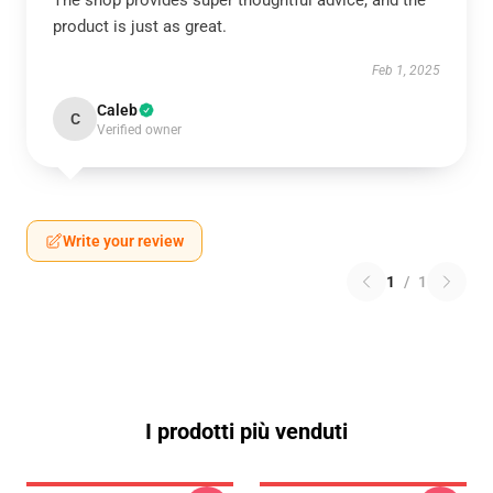
The shop provides super thoughtful advice, and the
product is just as great.
Feb 1, 2025
Caleb
C
Verified owner
Write your review
1
/
1
I prodotti più venduti