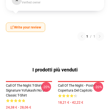
A
Verified owner
Write your review
1
/
1
I prodotti più venduti
Call Of The Night T-Shirts -
Call Of The Night - Poster Di
-20%
-20%
Signature Yofukashi No Uta
Copertura Del Capitolo
Classic T-Shirt
18,21 € - 42,22 €
24,38 € - 28,06 €