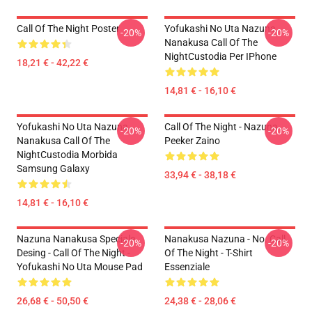
Call Of The Night Poster
Yofukashi No Uta Nazuna
-20%
-20%
Nanakusa Call Of The
NightCustodia Per IPhone
18,21 € - 42,22 €
14,81 € - 16,10 €
Yofukashi No Uta Nazuna
Call Of The Night - Nazuna
-20%
-20%
Nanakusa Call Of The
Peeker Zaino
NightCustodia Morbida
Samsung Galaxy
33,94 € - 38,18 €
14,81 € - 16,10 €
Nazuna Nanakusa Speciale
Nanakusa Nazuna - No. Call
-20%
-20%
Desing - Call Of The Night -
Of The Night - T-Shirt
Yofukashi No Uta Mouse Pad
Essenziale
26,68 € - 50,50 €
24,38 € - 28,06 €