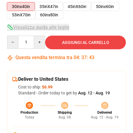
30inx40in
35inX47in
45inX60in
50inx60in
53inX70in
60inx80in
Visualizza guida alle taglie
Quantity
AGGIUNGI AL CARRELLO
Questa vendita termina tra
04
:
37
:
43
Deliver to United States
Cost to ship:
$6.99
Standard - Order today to get by
Aug. 12 - Aug. 19
Production
Shipping
Delivered
Today
Aug. 08
Aug. 12 - Aug. 19