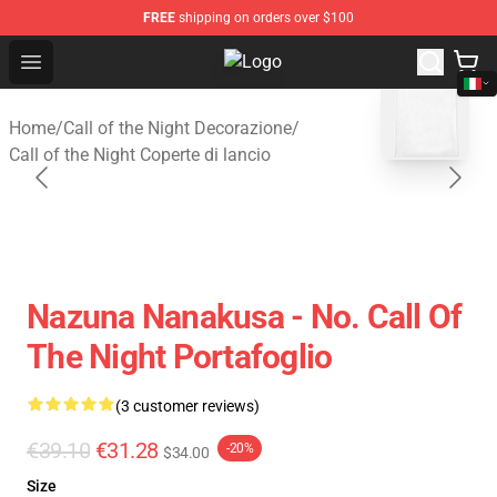
FREE
shipping on orders over $100
Open menu
Call of the Night Store - Official C
blank template
Home
/
Call of the Night Decorazione
/
Call of the Night Coperte di lancio
Nazuna Nanakusa - No. Call Of
The Night Portafoglio
(3 customer reviews)
€39.10
€31.28
-20%
$34.00
Size