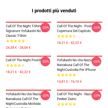
I prodotti più venduti
Call Of The Night T-Shirts -
Call Of The Night - Poster Di
-20%
-20%
Signature Yofukashi No Uta
Copertura Del Capitolo
Classic T-Shirt
18,21 € - 42,22 €
24,38 € - 28,06 €
Call Of The Night Poster
Yofukashi No Uta Nazuna
-20%
-20%
Nanakusa Call Of The
NightCustodia Per IPhone
18,21 € - 42,22 €
14,81 € - 16,10 €
Yofukashi No Uta Nazuna
Call Of The Night - Nazuna
-20%
-20%
Nanakusa Call Of The
Peeker Zaino
NightCustodia Morbida