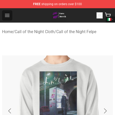
FREE
shipping on orders over $100
Call of the Night Store - Official Call of the Night Merch
Open menu
Home
/
Call of the Night Cloth
/
Call of the Night Felpe