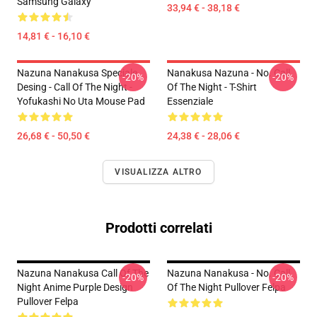
Samsung Galaxy
33,94 € - 38,18 €
14,81 € - 16,10 €
Nazuna Nanakusa Speciale
Nanakusa Nazuna - No. Call
-20%
-20%
Desing - Call Of The Night -
Of The Night - T-Shirt
Yofukashi No Uta Mouse Pad
Essenziale
26,68 € - 50,50 €
24,38 € - 28,06 €
VISUALIZZA ALTRO
Prodotti correlati
Nazuna Nanakusa Call Of The
Nazuna Nanakusa - No. Call
-20%
-20%
Night Anime Purple Design
Of The Night Pullover Felpa
Pullover Felpa