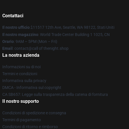
Contattaci
Il nostro ufficio
:
1
11517 12th Ave, Seattle, WA 98122, Stati Uniti
Il nostro magazzino
: World Trade Center Building 1 1025, CN
Orario
: 9AM – 5PM (Mon – Fri)
Email
: contact@call of thenight.shop
La nostra azienda
Informazioni su di noi
Termini e condizioni
Informativa sulla privacy
DMCA - Informativa sul copyright
CA SB657: Legge sulla trasparenza della catena di fornitura
Il nostro supporto
Condizioni di spedizione e consegna
Termini di pagamento
Condizioni di ritorno e rimborso