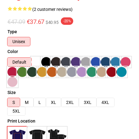
(2 customer reviews)
€47.09
€37.67
-20%
$40.95
Type
Unisex
Color
Default
Size
S
M
L
XL
2XL
3XL
4XL
5XL
Print Location