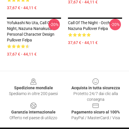
37,67 € - 44,11 €
37,67 € - 44,11 €
Yofukashi No Uta, Call Of The
Call Of The Night - Occhi
-20%
-20%
Night, Nazuna Nanakusa
Nazuna Pullover Felpa
Personal Character Design
Pullover Felpa
37,67 € - 44,11 €
37,67 € - 44,11 €
Footer
Spedizione mondiale
Acquista in tutta sicurezza
Spediamo in oltre 200 paesi
Protetto 24/7 dai clic alla
consegna
Garanzia internazionale
Pagamento sicuro al 100%
Offerto nel paese di utilizzo
PayPal / MasterCard / Visa