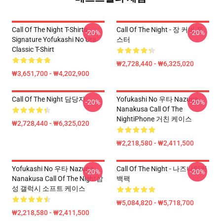
Call Of The Night T-Shirts -
Call Of The Night - 장 커버 포
-20%
-20%
Signature Yofukashi No Uta
스터
Classic T-Shirt
₩2,728,440 - ₩6,325,020
₩3,651,700 - ₩4,202,900
Call Of The Night 담당자 :
Yofukashi No 우타 Nazuna
-20%
-20%
Nanakusa Call Of The
NightiPhone 거친 케이스
₩2,728,440 - ₩6,325,020
₩2,218,580 - ₩2,411,500
Yofukashi No 우타 Nazuna
Call Of The Night - 나즈나워커
-20%
-20%
Nanakusa Call Of The Night삼
백팩
성 갤럭시 소프트 케이스
₩5,084,820 - ₩5,718,700
₩2,218,580 - ₩2,411,500