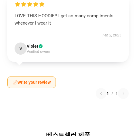
LOVE THIS HOODIE!! I get so many compliments
whenever I wear it
Feb 2, 2025
Violet
V
Verified owner
Write your review
1
/
1
베스트셀러 제품