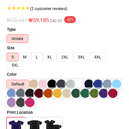
(2 customer reviews)
₩73,981
₩59,185
-20%
$42.95
Type
Unisex
Size
S
M
L
XL
2XL
3XL
4XL
5XL
Color
Default
Print Location