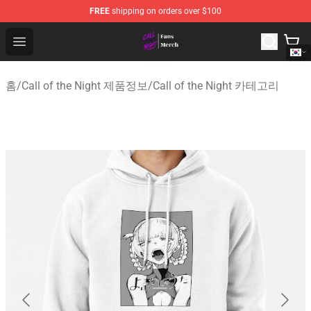
FREE
shipping on orders over $100
Call of the Night Store - Official Call of the Night Merch
Open menu
홈
/
Call of the Night 제품정보
/
Call of the Night 카테고리