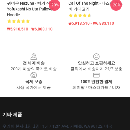
귀여운 Nazuna - 밤의 전화
Call Of The Night - 나즈나 풀오
-20%
-20%
Yofukashi No Uta Pullover
버 카테고리
Hoodie
₩5,918,510 - ₩6,883,110
₩5,918,510 - ₩6,883,110
Footer
전 세계 배송
안심하고 쇼핑하세요
200개 이상의 국가로 배송
클릭에서 배송까지 24/7 보호
국제 보증
100% 안전한 결제
사용 국가에서 제공
페이팔 / 마스터카드 / 비자
기타 제품
우리의 본사
::
1명 1명
11517 12th Ave, 시애틀, WA 98122, 미국